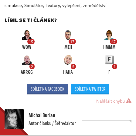
simulace
,
Simulátor
,
Textury
,
vylepšení
,
zemědělství
LÍBIL SE TI ČLÁNEK?
15
17
67
WOW
MEH
HMMM
2
5
1
ARRGG
HAHA
F
SDÍLET NA FACEBOOK
SDÍLET NA TWITTER
Nahlásit chybu
Michal Burian
Autor článku / Šéfredaktor