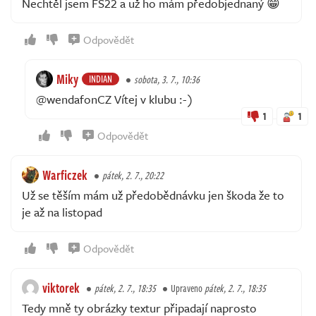
Nechtěl jsem FS22 a už ho mám předobjednaný 😁
Odpovědět
Miky
INDIAN
sobota, 3. 7., 10:36
@wendafonCZ Vítej v klubu :-)
1
1
Odpovědět
Warficzek
pátek, 2. 7., 20:22
Už se těším mám už předobědnávku jen škoda že to
je až na listopad
Odpovědět
viktorek
pátek, 2. 7., 18:35
Upraveno
pátek, 2. 7., 18:35
Tedy mně ty obrázky textur připadají naprosto