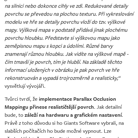
na silnici nebo dokonce cihly ve zdi. Redukované detaily
povrchu se převedou na plochou texturu. Při vykreslování
modelu ve hře se detaily povrchu vloží do tzv. výškové
mapy. Výšková mapa v podstatě přidává jinak plochému
povrchu hloubku. Představte si výškovou mapu jako
zeměpisnou mapu s kopci a údolími. Různé barvy
znamenají různou hloubku. Jak vidíte na výškové mapě -
čím tmavší je povrch, tím je hlubší. Na základě těchto
informací uložených v obrázku je pak povrch ve hře
rekonstruován a vypadá trojrozměrně a realisticky,“
vysvětlují vývojáři.
Tvůrci tvrdí, že
implementace Parallax Occlusion
Mappingu přinese realističtější povrch
. Jak detailní
bude, to
záleží na hardwaru a grafickém nastavení
.
Právě z toho důvodu si ho Giants Software vybrali, na
slabších počítačích ho bude možné vypnout. Lze