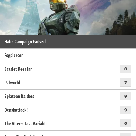
Halo: Campaign Evolved
Fogpiercer
Scarlet Deer Inn
8
Palworld
7
Splatoon Raiders
9
Denshattack!
9
The Alters: Last Variable
9