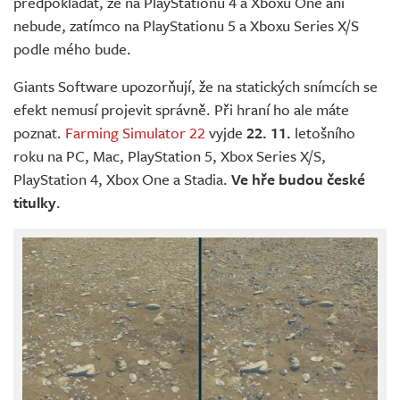
předpokládat, že na PlayStationu 4 a Xboxu One ani
nebude, zatímco na PlayStationu 5 a Xboxu Series X/S
podle mého bude.
Giants Software upozorňují, že na statických snímcích se
efekt nemusí projevit správně. Při hraní ho ale máte
poznat.
Farming Simulator 22
vyjde
22. 11.
letošního
roku na PC, Mac, PlayStation 5, Xbox Series X/S,
PlayStation 4, Xbox One a Stadia.
Ve hře budou české
titulky
.