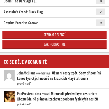
Doom: The Dark Ages |…
8
Assassin’s Creed: Black Flag…
7
Rhythm Paradise Groove
9
SEZNAM RECENZÍ
JAK HODNOTÍME
CO SE DĚJE V KOMUNITĚ
JohnMcClane
Už není cesty zpět. Sony připomíná
okomentoval
konec fyzických nosičů na krabicích PlayStationu 5
právě teď
PanPrcstenu
Microsoft před velkým restartem
okomentoval
Xboxu údajně plánoval zachovat podporu fyzických nosičů
právě teď