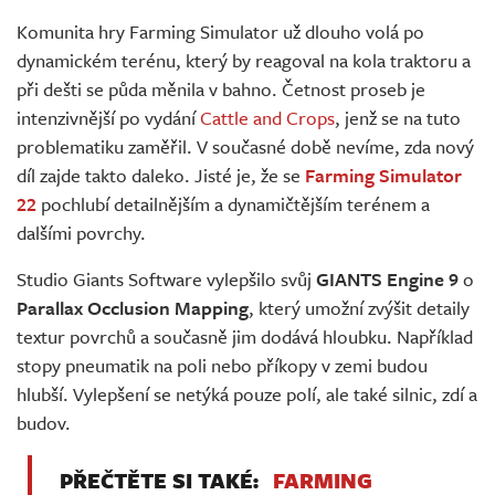
Živě
Komunita hry Farming Simulator už dlouho volá po
dynamickém terénu, který by reagoval na kola traktoru a
při dešti se půda měnila v bahno. Četnost proseb je
intenzivnější po vydání
Cattle and Crops
, jenž se na tuto
problematiku zaměřil. V současné době nevíme, zda nový
díl zajde takto daleko. Jisté je, že se
Farming Simulator
22
pochlubí detailnějším a dynamičtějším terénem a
dalšími povrchy.
Studio Giants Software vylepšilo svůj
GIANTS Engine 9
o
Parallax Occlusion Mapping
, který umožní zvýšit detaily
textur povrchů a současně jim dodává hloubku. Například
stopy pneumatik na poli nebo příkopy v zemi budou
hlubší. Vylepšení se netýká pouze polí, ale také silnic, zdí a
budov.
PŘEČTĚTE SI TAKÉ:
FARMING