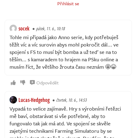
Přihlásit se
socek
pátek, 11. 6., 10:18
Tohle mi připadá jako Anno serie, kdy potřebuješ
těžít víc a víc surovin abys mohl pokročit dál... ve
spojení s FS to musí být bomba a už teď se na to
těším... s kamaradem to hrajem na PSku online a
musím říct, že většího žrouta času neznám 🤩😁
Odpovědět
Lucas-Hedgehog
čtvrtek, 10. 6., 14:53
Vypadá to velice zajímavě. Hry s výrobními řetězci
mě baví, obstarávat si vše potřebné, aby to
fungovalo tak jak má atd. Ve spojení se skvěle
zajetými technikami Farming Simulatoru by se