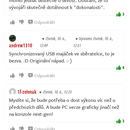
mohlo jednat skutečně o skvost. Doufám, že to
vývojáři skutečně dotáhnout k "dokonalosti".
3
Odpovědět
čtvrtek, 10. 6.,
Upraveno
čtvrtek, 10. 6.,
andrew1310
12:49
12:51
Synchronizovaný USB majáček ve sběratelce, to je
bezva. :D Originální nápad. :-)
4
Odpovědět
1f-zelenak
čtvrtek, 10. 6., 12:25
Myslíte si, že bude potřeba o dost výkonu víc než u
předchozích dílů. A bude PC verze graficky jinačí než
na konzole next-gen?
3
Odpovědět