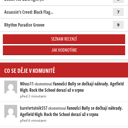
Assassin’s Creed: Black Flag…
7
Rhythm Paradise Groove
9
SEZNAM RECENZÍ
JAK HODNOTÍME
CO SE DĚJE V KOMUNITĚ
N0vas11
Fanoušci Bully se dočkají náhrady. Agefield
okomentoval
High: Rock the School dorazí už v srpnu
před 2 minutami
karelvrtulnik557
Fanoušci Bully se dočkají náhrady.
okomentoval
Agefield High: Rock the School dorazí už v srpnu
před 6 minutami