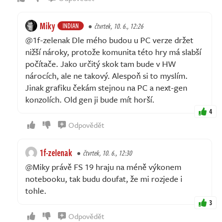
Miky
INDIAN
čtvrtek, 10. 6., 12:26
@1f-zelenak Dle mého budou u PC verze držet
nižší nároky, protože komunita této hry má slabší
počítače. Jako určitý skok tam bude v HW
nárocích, ale ne takový. Alespoň si to myslím.
Jinak grafiku čekám stejnou na PC a next-gen
konzolích. Old gen ji bude mít horší.
4
Odpovědět
1f-zelenak
čtvrtek, 10. 6., 12:30
@Miky právě FS 19 hraju na méně výkonem
notebooku, tak budu doufat, že mi rozjede i
tohle.
3
Odpovědět