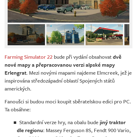
Farming Simulator 22
bude při vydání obsahovat
dvě
nové mapy a přepracovanou verzi alpské mapy
Erlengrat
. Mezi novými mapami najdeme Elmcreek, jež je
inspirována středozápadní oblastí Spojených států
amerických.
Fanoušci si budou moci koupit sběratelskou edici pro PC.
Ta obsáhne:
Standardní verze hry, na obalu bude
jiný traktor
dle regionu
: Massey Ferguson 8S, Fendt 900 Vario,