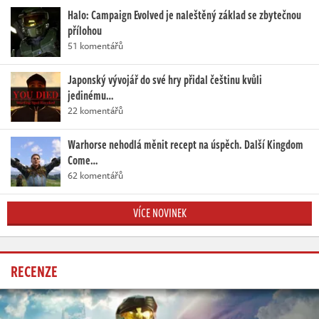
Halo: Campaign Evolved je naleštěný základ se zbytečnou
přílohou
51 komentářů
Japonský vývojář do své hry přidal češtinu kvůli
jedinému…
22 komentářů
Warhorse nehodlá měnit recept na úspěch. Další Kingdom
Come…
62 komentářů
VÍCE NOVINEK
RECENZE