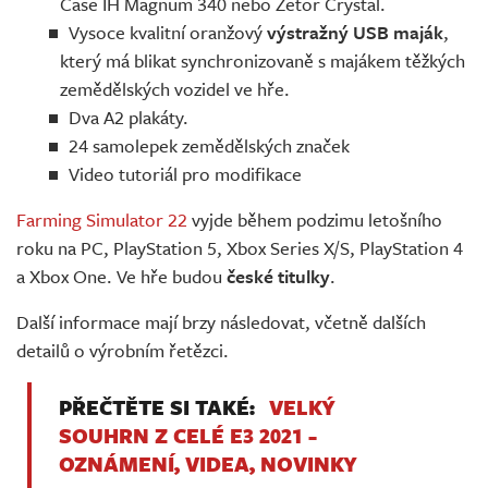
Case IH Magnum 340 nebo Zetor Crystal.
Vysoce kvalitní oranžový
výstražný USB maják
,
který má blikat synchronizovaně s majákem těžkých
zemědělských vozidel ve hře.
Dva A2 plakáty.
24 samolepek zemědělských značek
Video tutoriál pro modifikace
Farming Simulator 22
vyjde během podzimu letošního
roku na PC, PlayStation 5, Xbox Series X/S, PlayStation 4
a Xbox One. Ve hře budou
české titulky
.
Další informace mají brzy následovat, včetně dalších
detailů o výrobním řetězci.
PŘEČTĚTE SI TAKÉ:
VELKÝ
SOUHRN Z CELÉ E3 2021 -
OZNÁMENÍ, VIDEA, NOVINKY