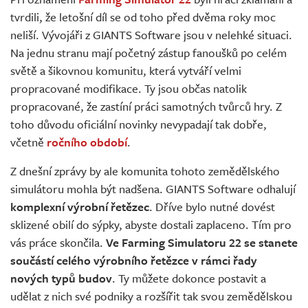
Živě
tvrdili, že letošní díl se od toho před dvěma roky moc
neliší. Vývojáři z GIANTS Software jsou v nelehké situaci.
Na jednu stranu mají početný zástup fanoušků po celém
světě a šikovnou komunitu, která vytváří velmi
propracované modifikace. Ty jsou občas natolik
propracované, že zastíní práci samotných tvůrců hry. Z
toho důvodu oficiální novinky nevypadají tak dobře,
včetně
ročního období
.
Z dnešní zprávy by ale komunita tohoto zemědělského
simulátoru mohla být nadšena. GIANTS Software odhalují
komplexní výrobní řetězec
. Dříve bylo nutné dovést
sklizené obilí do sýpky, abyste dostali zaplaceno. Tím pro
vás práce skončila.
Ve Farming Simulatoru 22 se stanete
součástí celého výrobního řetězce v rámci řady
nových typů budov
. Ty můžete dokonce postavit a
udělat z nich své podniky a rozšířit tak svou zemědělskou