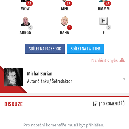
25
13
65
WOW
MEH
HMMM
0
4
0
ARRGG
HAHA
F
SDÍLET NA FACEBOOK
SDÍLET NA TWITTER
Nahlásit chybu
Michal Burian
Autor článku / Šéfredaktor
DISKUZE
| 10 KOMENTÁŘŮ
Pro napsání komentáře musíš být přihlášen.