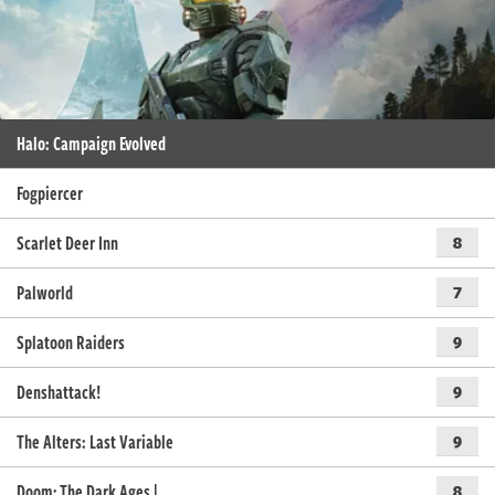
Halo: Campaign Evolved
Fogpiercer
Scarlet Deer Inn
8
Palworld
7
Splatoon Raiders
9
Denshattack!
9
The Alters: Last Variable
9
Doom: The Dark Ages |…
8