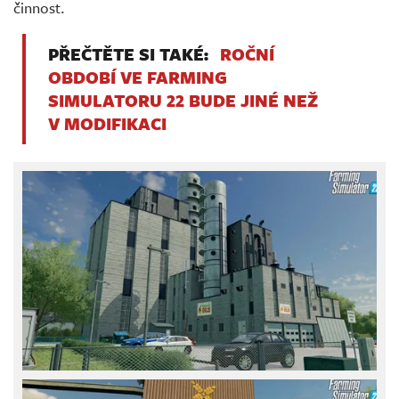
činnost.
PŘEČTĚTE SI TAKÉ:
ROČNÍ
OBDOBÍ VE FARMING
SIMULATORU 22 BUDE JINÉ NEŽ
V MODIFIKACI