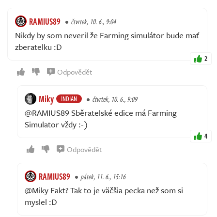
RAMIUS89
čtvrtek, 10. 6., 9:04
Nikdy by som neveril že Farming simulátor bude mať
zberatelku :D
2
Odpovědět
Miky
INDIAN
čtvrtek, 10. 6., 9:09
@RAMIUS89 Sběratelské edice má Farming
Simulator vždy :-)
4
Odpovědět
RAMIUS89
pátek, 11. 6., 15:16
@Miky Fakt? Tak to je väčšia pecka než som si
myslel :D