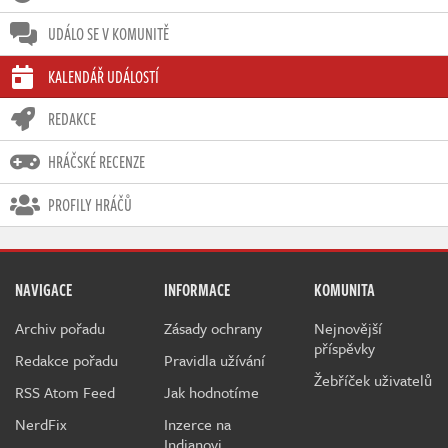
UDÁLO SE V KOMUNITĚ
KALENDÁŘ UDÁLOSTÍ
REDAKCE
HRÁČSKÉ RECENZE
PROFILY HRÁČŮ
NAVIGACE
INFORMACE
KOMUNITA
Archiv pořadu
Zásady ochrany
Nejnovější
příspěvky
Redakce pořadu
Pravidla užívání
Žebříček uživatelů
RSS Atom Feed
Jak hodnotíme
NerdFix
Inzerce na
Indianovi