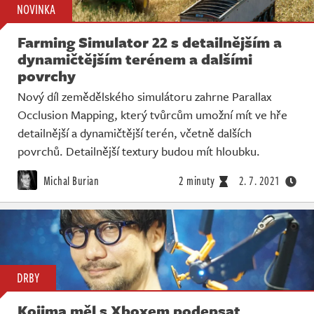
NOVINKA
Farming Simulator 22 s detailnějším a
dynamičtějším terénem a dalšími
povrchy
Nový díl zemědělského simulátoru zahrne Parallax
Occlusion Mapping, který tvůrcům umožní mít ve hře
detailnější a dynamičtější terén, včetně dalších
povrchů. Detailnější textury budou mít hloubku.
Michal Burian
2 minuty
2. 7. 2021
DRBY
Kojima měl s Xboxem podepsat