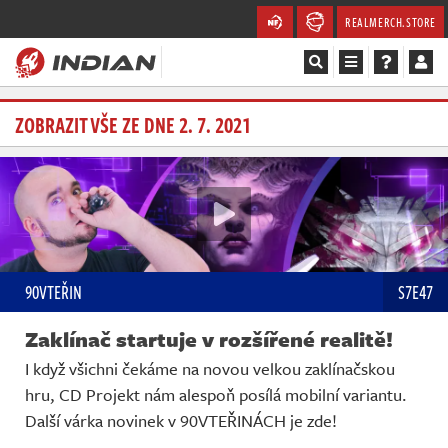
REALMERCH.STORE
Magazín
ZOBRAZIT VŠE ZE DNE 2. 7. 2021
Recenze
Videa
Soutěže
90VTEŘIN
S7E47
Databáze
Zaklínač startuje v rozšířené realitě!
Komunita
I když všichni čekáme na novou velkou zaklínačskou
hru, CD Projekt nám alespoň posílá mobilní variantu.
Redakce
Další várka novinek v 90VTEŘINÁCH je zde!