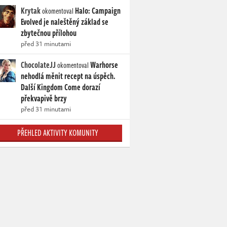
Krytak
Halo: Campaign
okomentoval
Evolved je naleštěný základ se
zbytečnou přílohou
před 31 minutami
ChocolateJJ
Warhorse
okomentoval
nehodlá měnit recept na úspěch.
Další Kingdom Come dorazí
překvapivě brzy
před 31 minutami
PŘEHLED AKTIVITY KOMUNITY