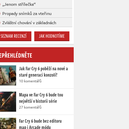
„Jenom střílečka“
Propady snímků za vteřinu
Zvláštní chování v základnách
SEZNAM RECENZÍ
JAK HODNOTÍME
EPŘEHLÉDNĚTE
Jak Far Cry 6 poběží na nové a
staré generaci konzolí?
10 komentářů
Mapa ve Far Cry 6 bude tou
největší v historii série
27 komentářů
Far Cry 6 bude bez editoru
map i Arcade módu