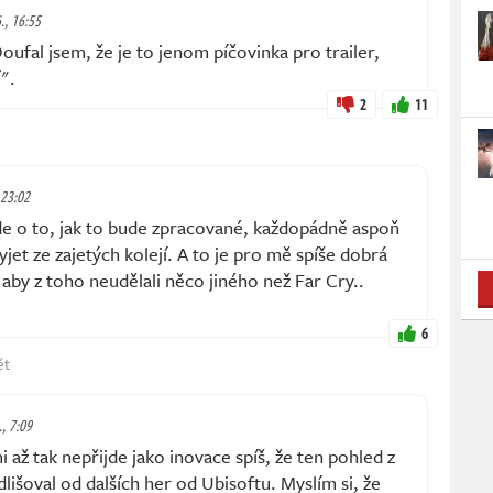
6., 16:55
oufal jsem, že je to jenom píčovinka pro trailer,
".
2
11
 23:02
o to, jak to bude zpracované, každopádně aspoň
vyjet ze zajetých kolejí. A to je pro mě spíše dobrá
 aby z toho neudělali něco jiného než Far Cry..
6
ět
., 7:09
až tak nepřijde jako inovace spíš, že ten pohled z
lišoval od dalších her od Ubisoftu. Myslím si, že