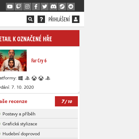
PŘIHLÁŠENÍ
ETAIL K OZNAČENÉ HŘE
Far Cry 6
latformy:
dání: 7. 10. 2020
7
aše recenze
/ 10
Postavy a příběh
Grafická stylizace
Hudební doprovod