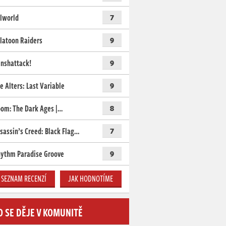
lworld
7
latoon Raiders
9
nshattack!
9
e Alters: Last Variable
9
om: The Dark Ages |…
8
sassin’s Creed: Black Flag…
7
ythm Paradise Groove
9
SEZNAM RECENZÍ
JAK HODNOTÍME
O SE DĚJE V KOMUNITĚ