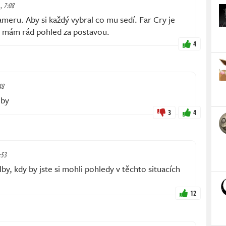
., 7:08
ameru. Aby si každý vybral co mu sedí. Far Cry je
já mám rád pohled za postavou.
4
48
oby
3
4
:53
by, kdy by jste si mohli pohledy v těchto situacích
12