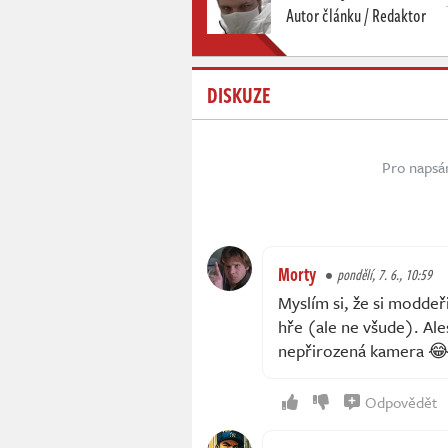
Autor článku / Redaktor
DISKUZE
Pro napsá
Morty
pondělí, 7. 6., 10:59
Myslím si, že si moddeř
hře (ale ne všude). Al
nepřirozená kamera 
Odpovědět