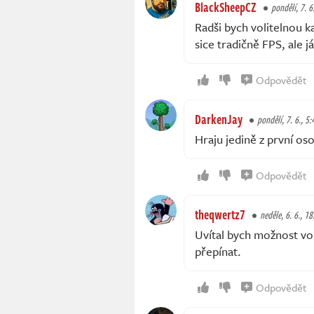
BlackSheepCZ
pondělí, 7. 6
Radši bych volitelnou k
sice tradičně FPS, ale 
Odpovědět
DarkenJay
pondělí, 7. 6., 5:
Hraju jedině z první os
Odpovědět
theqwertz7
neděle, 6. 6., 18
Uvítal bych možnost vol
přepínat.
Odpovědět