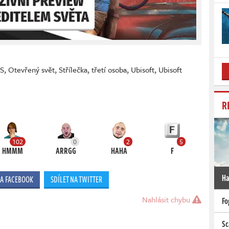
PS
,
Otevřený svět
,
Střílečka
,
třetí osoba
,
Ubisoft
,
Ubisoft
R
102
0
2
5
HMMM
ARRGG
HAHA
F
Ha
NA FACEBOOK
SDÍLET NA TWITTER
Nahlásit chybu
Fo
Sc