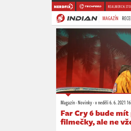
REALMERCH.STO
MAGAZÍN
RECE
Magazín
·
Novinky
·
v neděli
6. 6. 2021 16
Far Cry 6 bude mít
filmečky, ale ne vž