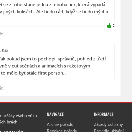
zí se z toho stane jedna z mnoha her, která vypadá
 v jiných kulisách. Ale budu rád, když se budu mýlit a
2
ět
, 9:38
pokud jsem to pochopil správně, pohled z třetí
vně v cut scénách a animacích s raketovým
to mělo být stále first person..
ět
NAVIGACE
INFORMACE
 a hráčky všeho věku
ých hrách.
Archiv pořadu
Zásady ochrany
Redakce pořadu
Pravidla užívání
ubory cookie.