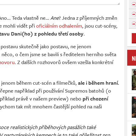
 Ano… Teda vlastně ne…
Ane
? Jedna z příjemných změn
e mohli vidět při
oficiálním odhalením
, jsou cut-scény,
tavu Dani(ho) z pohledu třetí osoby
.
í postavu skutečně jako postavu, ne jenom
něco, o čem jsme se bavili s ředitelem herního světa
N
hovoru
. Z dalších rozhovorů ovšem vzešla konkrétní
de jenom během cut-scén a filmečků,
ale i během hraní.
přepne například při používání Supremos batohů (o
apříklad právě v našem preview) nebo
při chození
bychom tak mít mnohem častější pohled na naši
soce realistických příběhových pasážích také
V partyzánských kempech je to také příležitost pro