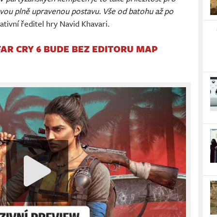
svou plně upravenou postavu. Vše od batohu až po
ativní ředitel hry Navid Khavari.
FAR CRY 6 BUDE BEZ EDITORU MAP