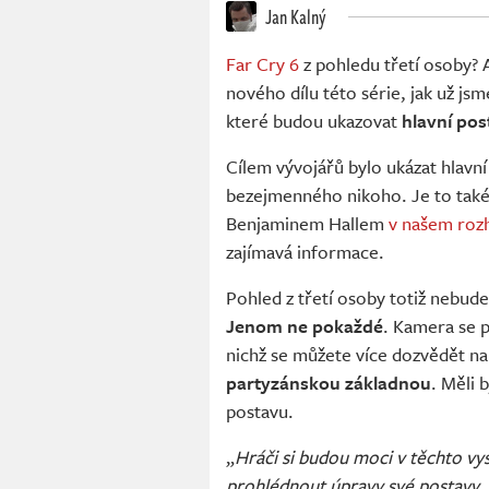
Jan Kalný
Far Cry 6
z pohledu třetí osoby?
nového dílu této série, jak už jsm
které budou ukazovat
hlavní pos
Cílem vývojářů bylo ukázat hlavn
bezejmenného nikoho. Je to také 
Benjaminem Hallem
v našem roz
zajímavá informace.
Pohled z třetí osoby totiž nebu
Jenom ne pokaždé
. Kamera se 
nichž se můžete více dozvědět n
partyzánskou základnou
. Měli 
postavu.
„
Hráči si budou moci v těchto vy
prohlédnout úpravy své postavy. 