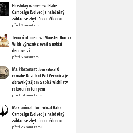
Harshday
Halo:
okomentoval
Campaign Evolved je naleštěný
základ se zbytečnou přílohou
před 4 minutami
Tenurri
Monster Hunter
okomentoval
Wilds výrazně zlevnil a nabízí
demoverzi
před 5 minutami
MajkRezonant
O
okomentoval
remake Resident Evil Veronica je
obrovský zájem a sbírá wishlisty
rekordním tempem
před 19 minutami
Maxianimal
Halo:
okomentoval
Campaign Evolved je naleštěný
základ se zbytečnou přílohou
před 23 minutami