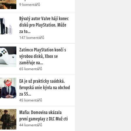
9 komentářů
Bývalý autor Valve hájí konec
disků pro PlayStation. Může
za to…
147 komentářů
Zatímco PlayStation končí s
výrobou disků, Xbox se
zaměřuje na…
65 komentářů
EA je už prakticky saúdská.
Evropská unie kývla na obchod
za 55…
45 komentářů
Mafia: Domovina ukázala
první gameplay z DLC Muž cti
44 komentářů