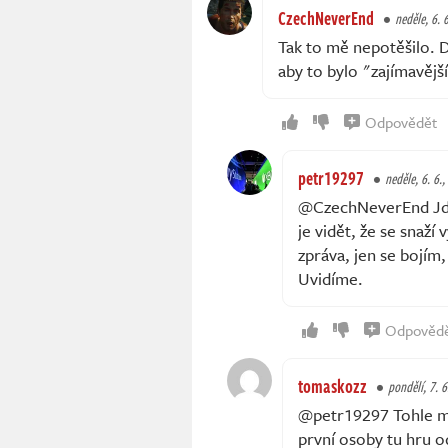
CzechNeverEnd
neděle, 6. 
Tak to mě nepotěšilo. D
aby to bylo "zajímavější
Odpovědět
petr19297
neděle, 6. 6.,
@CzechNeverEnd Jde 
je vidět, že se snaží 
zpráva, jen se bojím,
Uvidíme.
Odpověd
tomaskozz
pondělí, 7. 6
@petr19297 Tohle mi 
první osoby tu hru od