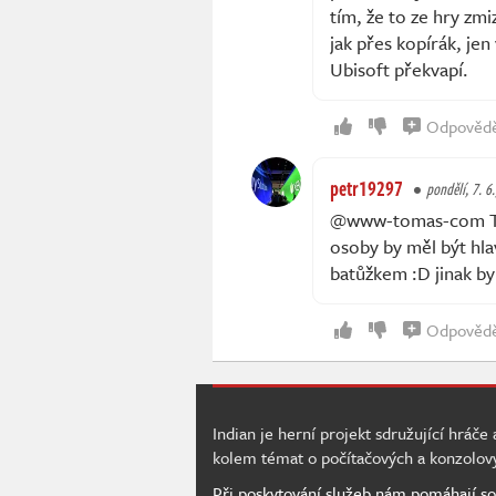
tím, že to ze hry zmi
jak přes kopírák, jen
Ubisoft překvapí.
Odpověd
petr19297
pondělí, 7. 6.
@www-tomas-com Tak 
osoby by měl být hla
batůžkem :D jinak by 
Odpověd
Indian je herní projekt sdružující hráče
kolem témat o počítačových a konzolov
Při poskytování služeb nám pomáhají so