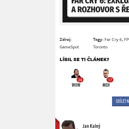
Zdroj:
Tagy:
Far Cry 6
,
F
GameSpot
Toronto
LÍBIL SE TI ČLÁNEK?
24
17
WOW
MEH
SDÍLET 
Jan Kalný