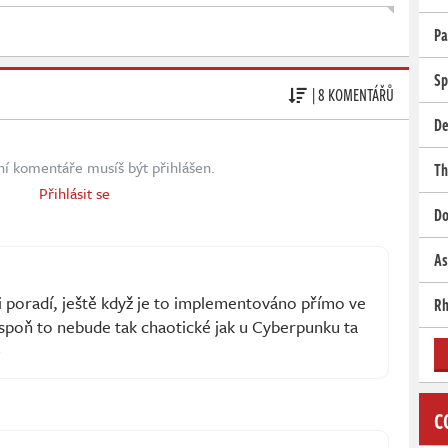
Pa
Sp
| 8 KOMENTÁŘŮ
De
ní komentáře musíš být přihlášen.
Th
Přihlásit se
Do
As
i poradí, ještě když je to implementováno přímo ve
Rh
espoň to nebude tak chaotické jak u Cyberpunku ta

C