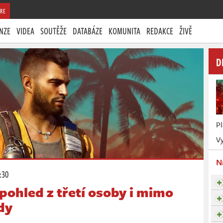
RE
NZE
VIDEA
SOUTĚŽE
DATABÁZE
KOMUNITA
REDAKCE
ŽIVĚ
D
P
Vy
N
:30
 pohled z třetí osoby i mimo
dy