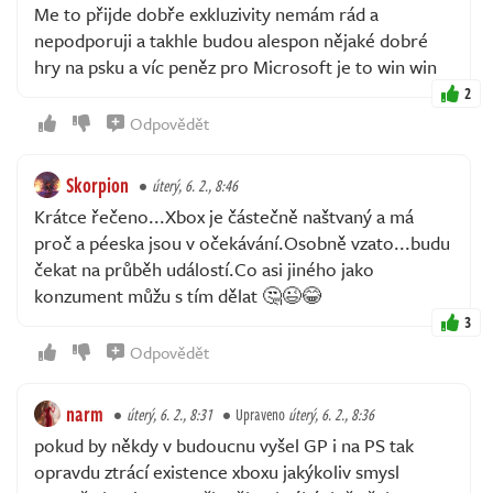
Me to přijde dobře exkluzivity nemám rád a
nepodporuji a takhle budou alespon nějaké dobré
hry na psku a víc peněz pro Microsoft je to win win
2
Odpovědět
Skorpion
úterý, 6. 2., 8:46
Krátce řečeno...Xbox je částečně naštvaný a má
proč a péeska jsou v očekávání.Osobně vzato...budu
čekat na průběh událostí.Co asi jiného jako
konzument můžu s tím dělat 🤔😉😂
3
Odpovědět
narm
úterý, 6. 2., 8:31
Upraveno
úterý, 6. 2., 8:36
pokud by někdy v budoucnu vyšel GP i na PS tak
opravdu ztrácí existence xboxu jakýkoliv smysl