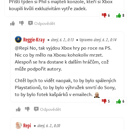
Příští týden si Phil s majiteli konzole, kteří si Xbox
koupili kvůli exkluzivitám vytře zadek.
6
8
Odpovědět
Reggie-Kray
úterý, 6. 2., 0:13
Upraveno
úterý, 6. 2., 0:14
@Repi No, tak vyjdou Xbox hry po roce na PS.
Nic co by mělo na Xboxu kohokoliv mrzet.
Alespoň se hra dostane k dalším hráčům, což
může podpořit autory.
Chtěl bych to vidět naopak, to by bylo spálených
Playstationů, to by bylo výhružek smrtí do Sony,
to by bylo fotek kašpárků v emailech.
5
6
Odpovědět
Repi
úterý, 6. 2., 0:20