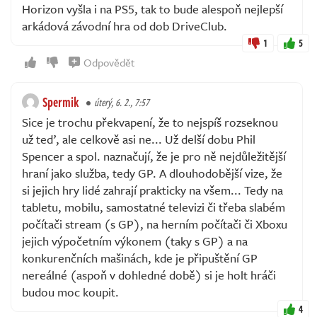
Horizon vyšla i na PS5, tak to bude alespoň nejlepší
arkádová závodní hra od dob DriveClub.
1
5
Odpovědět
Spermik
úterý, 6. 2., 7:57
Sice je trochu překvapení, že to nejspíš rozseknou
už teď, ale celkově asi ne... Už delší dobu Phil
Spencer a spol. naznačují, že je pro ně nejdůležitější
hraní jako služba, tedy GP. A dlouhodobější vize, že
si jejich hry lidé zahrají prakticky na všem... Tedy na
tabletu, mobilu, samostatné televizi či třeba slabém
počítači stream (s GP), na herním počítači či Xboxu
jejich výpočetním výkonem (taky s GP) a na
konkurenčních mašinách, kde je připuštění GP
nereálné (aspoň v dohledné době) si je holt hráči
budou moc koupit.
4