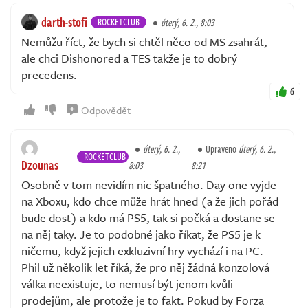
darth-stofi
ROCKETCLUB
úterý, 6. 2., 8:03
Nemůžu říct, že bych si chtěl něco od MS zsahrát,
ale chci Dishonored a TES takže je to dobrý
precedens.
6
Odpovědět
úterý, 6. 2.,
Upraveno
úterý, 6. 2.,
ROCKETCLUB
Dzounas
8:03
8:21
Osobně v tom nevidím nic špatného. Day one vyjde
na Xboxu, kdo chce může hrát hned (a že jich pořád
bude dost) a kdo má PS5, tak si počká a dostane se
na něj taky. Je to podobné jako říkat, že PS5 je k
ničemu, když jejich exkluzivní hry vychází i na PC.
Phil už několik let říká, že pro něj žádná konzolová
válka neexistuje, to nemusí být jenom kvůli
prodejům, ale protože je to fakt. Pokud by Forza