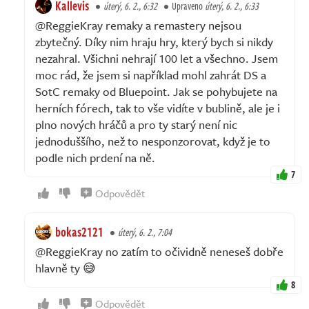
Kallevis
úterý, 6. 2., 6:32
Upraveno
úterý, 6. 2., 6:33
@ReggieKray remaky a remastery nejsou
zbytečný. Díky nim hraju hry, který bych si nikdy
nezahral. Všichni nehrají 100 let a všechno. Jsem
moc rád, že jsem si například mohl zahrát DS a
SotC remaky od Bluepoint. Jak se pohybujete na
herních fórech, tak to vše vidíte v bublině, ale je i
plno nových hráčů a pro ty starý není nic
jednoduššího, než to nesponzorovat, když je to
podle nich prdení na ně.
7
Odpovědět
bokas2121
úterý, 6. 2., 7:04
@ReggieKray no zatím to očividně neneseš dobře
hlavně ty 😅
8
Odpovědět