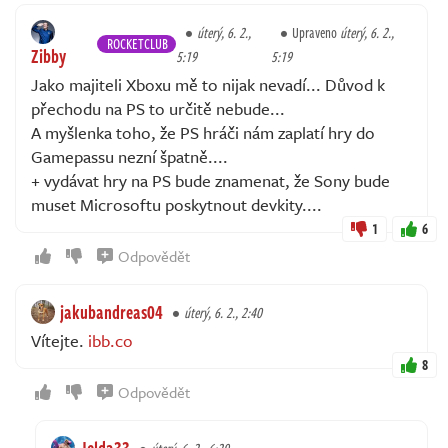
úterý, 6. 2.,
Upraveno
úterý, 6. 2.,
ROCKETCLUB
Zibby
5:19
5:19
Jako majiteli Xboxu mě to nijak nevadí... Důvod k
přechodu na PS to určitě nebude...
A myšlenka toho, že PS hráči nám zaplatí hry do
Gamepassu nezní špatně....
+ vydávat hry na PS bude znamenat, že Sony bude
muset Microsoftu poskytnout devkity....
1
6
Odpovědět
jakubandreas04
úterý, 6. 2., 2:40
Vítejte.
ibb.co
8
Odpovědět
Jelda33