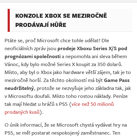
KONZOLE XBOX SE MEZIROČNĚ
PRODÁVAJÍ HŮŘE
Ptáte se, proč Microsoft chce tohle udělat? Dle
neoficiálních zpráv jsou
prodeje Xboxu Series X/S pod
prognózami společnosti
a nepomohla ani sleva během
Vánoc, kdy bylo možné Series X koupit za 350 dolarů.
Místo, aby byl o Xbox jako hardware větší zájem, tak je to
meziročně horší. Za těchto okolností má být
Game Pass
neudržitelný
, protože se nezvyšuje jeho základna tak, jak
v Microsoftu doufali. Místo toho rostou náklady. Peníze
tak mají hledat u hráčů s PS5 (
více než 50 milionů
prodaných kusů
).
O únik informací, že se Microsoft chystá vydávat hry na
PS5, se měl postarat nespokojený zaměstnanec. Ten