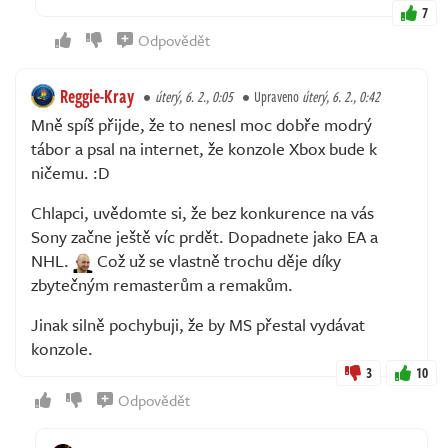
7
Odpovědět
Reggie-Kray
úterý, 6. 2., 0:05
Upraveno
úterý, 6. 2., 0:42
Mně spíš přijde, že to nenesl moc dobře modrý
tábor a psal na internet, že konzole Xbox bude k
ničemu. :D
Chlapci, uvědomte si, že bez konkurence na vás
Sony začne ještě víc prdět. Dopadnete jako EA a
NHL.
Což už se vlastně trochu děje díky
zbytečným remasterům a remakům.
Jinak silně pochybuji, že by MS přestal vydávat
konzole.
3
10
Odpovědět