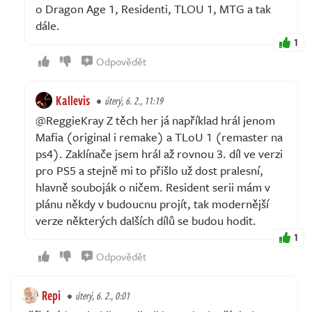
o Dragon Age 1, Residenti, TLOU 1, MTG a tak
dále.
1
Odpovědět
Kallevis
úterý, 6. 2., 11:19
@ReggieKray Z těch her já například hrál jenom
Mafia (original i remake) a TLoU 1 (remaster na
ps4). Zaklínače jsem hrál až rovnou 3. díl ve verzi
pro PS5 a stejně mi to přišlo už dost pralesní,
hlavně souboják o ničem. Resident serii mám v
plánu někdy v budoucnu projít, tak modernější
verze některých dalších dílů se budou hodit.
1
Odpovědět
Repi
úterý, 6. 2., 0:01