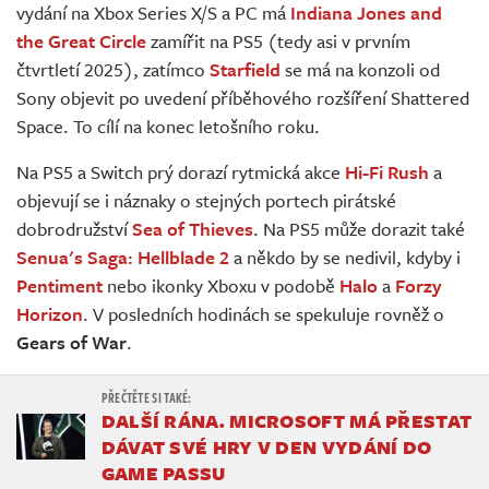
vydání na Xbox Series X/S a PC má
Indiana Jones and
the Great Circle
zamířit na PS5 (tedy asi v prvním
čtvrtletí 2025), zatímco
Starfield
se má na konzoli od
Sony objevit po uvedení příběhového rozšíření Shattered
Space. To cílí na konec letošního roku.
Na PS5 a Switch prý dorazí rytmická akce
Hi-Fi Rush
a
objevují se i náznaky o stejných portech pirátské
dobrodružství
Sea of Thieves
. Na PS5 může dorazit také
Senua's Saga: Hellblade 2
a někdo by se nedivil, kdyby i
Pentiment
nebo ikonky Xboxu v podobě
Halo
a
Forzy
Horizon
. V posledních hodinách se spekuluje rovněž o
Gears of War
.
DALŠÍ RÁNA. MICROSOFT MÁ PŘESTAT
DÁVAT SVÉ HRY V DEN VYDÁNÍ DO
GAME PASSU