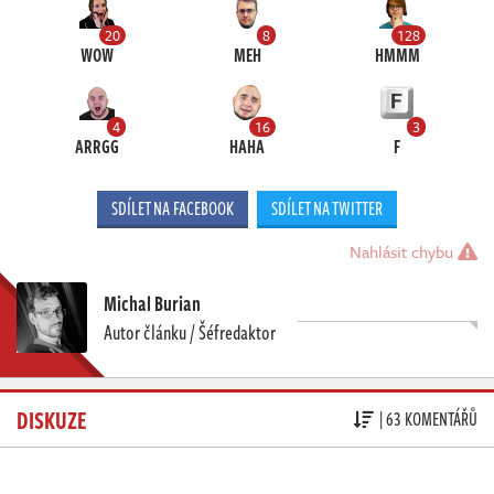
20
8
128
WOW
MEH
HMMM
4
16
3
ARRGG
HAHA
F
SDÍLET NA FACEBOOK
SDÍLET NA TWITTER
Nahlásit chybu
Michal Burian
Autor článku / Šéfredaktor
DISKUZE
| 63 KOMENTÁŘŮ