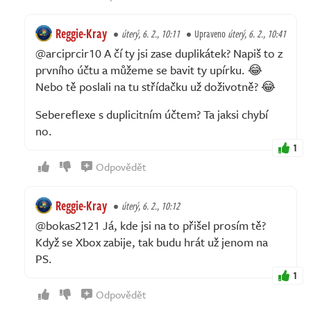
Reggie-Kray
úterý, 6. 2., 10:11
Upraveno
úterý, 6. 2., 10:41
@arciprcir10 A čí ty jsi zase duplikátek? Napiš to z
prvního účtu a můžeme se bavit ty upírku. 😂
Nebo tě poslali na tu střídačku už doživotně? 😂
Sebereflexe s duplicitním účtem? Ta jaksi chybí
no.
1
Odpovědět
Reggie-Kray
úterý, 6. 2., 10:12
@bokas2121 Já, kde jsi na to přišel prosím tě?
Když se Xbox zabije, tak budu hrát už jenom na
PS.
1
Odpovědět