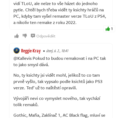
vidí TLoU, ale nelze to vše házet do jednoho
pytle. Chtěl bych třeba vidět ty ksichty hráčů na
PC, kdyby tam vyšel remaster verze TLoU z PS4,
a nikoliv ten remake z roku 2022.
1
Odpovědět
Reggie-Kray
úterý, 6. 2., 10:41
@Kallevis Pokud to budou remakovat i na PC tak
to jako smysl dává.
No, ty ksichty jsi vidět mohl, jelikož to co tam
prvně vyšlo, tak vypsalo podle ksichtů jako PS3
verze. Teď už to naštěstí opravili.
Vývojáři nevi co vymyslet nového, tak vychází
tolik remaků.
Gothic, Mafia, Zaklínač 1, AC Black flag, mluví se