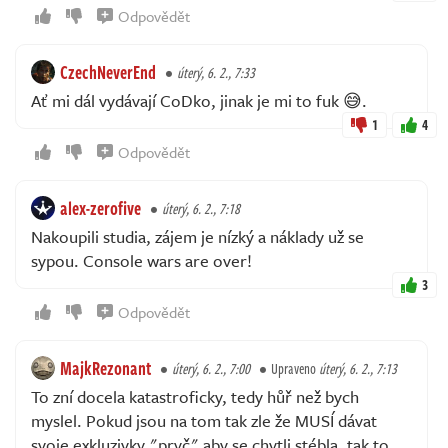
Odpovědět
CzechNeverEnd
úterý, 6. 2., 7:33
Ať mi dál vydávají CoDko, jinak je mi to fuk 😅.
1
4
Odpovědět
alex-zerofive
úterý, 6. 2., 7:18
Nakoupili studia, zájem je nízký a náklady už se
sypou. Console wars are over!
3
Odpovědět
MajkRezonant
úterý, 6. 2., 7:00
Upraveno
úterý, 6. 2., 7:13
To zní docela katastroficky, tedy hůř než bych
myslel. Pokud jsou na tom tak zle že MUSÍ dávat
svoje exkluzivky "pryč" aby se chytli stébla, tak to