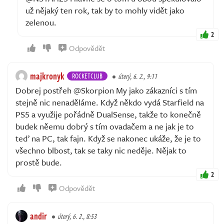
už nějaký ten rok, tak by to mohly vidět jako
zelenou.
2
Odpovědět
majkronyk
ROCKETCLUB
úterý, 6. 2., 9:11
Dobrej postřeh @Skorpion My jako zákazníci s tím
stejně nic nenaděláme. Když někdo vydá Starfield na
PS5 a využije pořádně DualSense, takže to konečně
budek něemu dobrý s tím ovadačem a ne jak je to
teď na PC, tak fajn. Když se nakonec ukáže, že je to
všechno blbost, tak se taky nic neděje. Nějak to
prostě bude.
2
Odpovědět
andir
úterý, 6. 2., 8:53