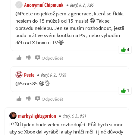
Anonymní Chipmunk
úterý, 6. 2., 7:05
@Peete no jelikož jsem z generace, která se řídila
heslem do 15 můžeš od 15 musis! 😁 Tak se
opravdu neklepu. Jen se musím rozhodnout, jestli
budu hrát ve svém koutku na PS , nebo vyhodim
děti od X boxu u TV😂
4
Odpovědět
Peete
úterý, 6. 2., 13:28
@Scors85 😆👌
1
Odpovědět
markyslightsgordon
úterý, 6. 2., 0:21
Příští tyden bude velmi rozhodující. Přál bych si moc
aby se Xbox dal vyráběl a aby hráči měli i jiné důvody