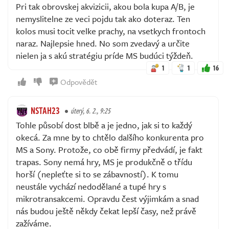
Pri tak obrovskej akvizicii, akou bola kupa A/B, je
nemyslitelne ze veci pojdu tak ako doteraz. Ten
kolos musi tocit velke prachy, na vsetkych frontoch
naraz. Najlepsie hned. No som zvedavý a určite
nielen ja s akú stratégiu príde MS budúci týždeň.
1
1
16
Odpovědět
NSTAH23
úterý, 6. 2., 9:25
Tohle působí dost blbě a je jedno, jak si to každý
okecá. Za mne by to chtělo dalšího konkurenta pro
MS a Sony. Protože, co obě firmy předvádí, je fakt
trapas. Sony nemá hry, MS je produkčně o třídu
horší (nepleťte si to se zábavností). K tomu
neustále vychází nedodělané a tupé hry s
mikrotransakcemi. Opravdu čest výjimkám a snad
nás budou ještě někdy čekat lepší časy, než právě
zažíváme.