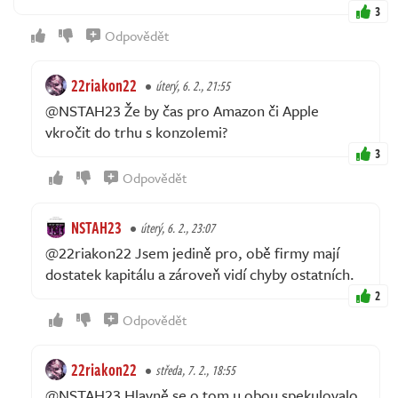
3
Odpovědět
22riakon22
úterý, 6. 2., 21:55
@NSTAH23 Že by čas pro Amazon či Apple
vkročit do trhu s konzolemi?
3
Odpovědět
NSTAH23
úterý, 6. 2., 23:07
@22riakon22 Jsem jedině pro, obě firmy mají
dostatek kapitálu a zároveň vidí chyby ostatních.
2
Odpovědět
22riakon22
středa, 7. 2., 18:55
@NSTAH23 Hlavně se o tom u obou spekulovalo