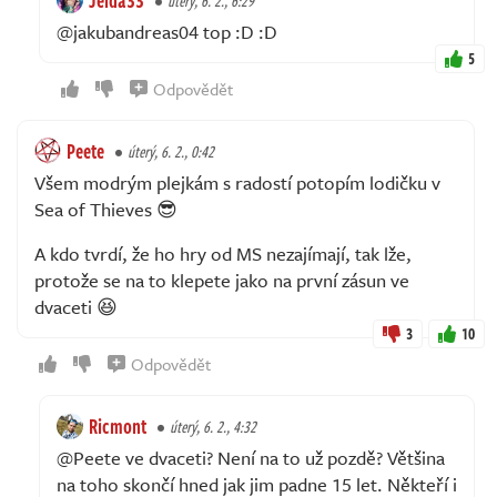
úterý, 6. 2., 6:29
@jakubandreas04 top :D :D
5
Odpovědět
Peete
úterý, 6. 2., 0:42
Všem modrým plejkám s radostí potopím lodičku v
Sea of Thieves 😎
A kdo tvrdí, že ho hry od MS nezajímají, tak lže,
protože se na to klepete jako na první zásun ve
dvaceti 😆
3
10
Odpovědět
Ricmont
úterý, 6. 2., 4:32
@Peete ve dvaceti? Není na to už pozdě? Většina
na toho skončí hned jak jim padne 15 let. Někteří i