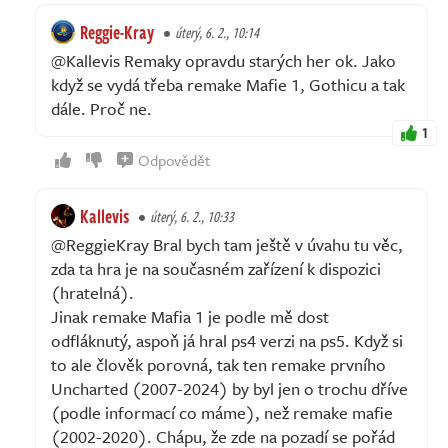
Reggie-Kray
úterý, 6. 2., 10:14
@Kallevis Remaky opravdu starých her ok. Jako
když se vydá třeba remake Mafie 1, Gothicu a tak
dále. Proč ne.
1
Odpovědět
Kallevis
úterý, 6. 2., 10:33
@ReggieKray Bral bych tam ještě v úvahu tu věc,
zda ta hra je na současném zařízení k dispozici
(hratelná).
Jinak remake Mafia 1 je podle mě dost
odfláknutý, aspoň já hral ps4 verzi na ps5. Když si
to ale člověk porovná, tak ten remake prvního
Uncharted (2007-2024) by byl jen o trochu dříve
(podle informací co máme), než remake mafie
(2002-2020). Chápu, že zde na pozadí se pořád