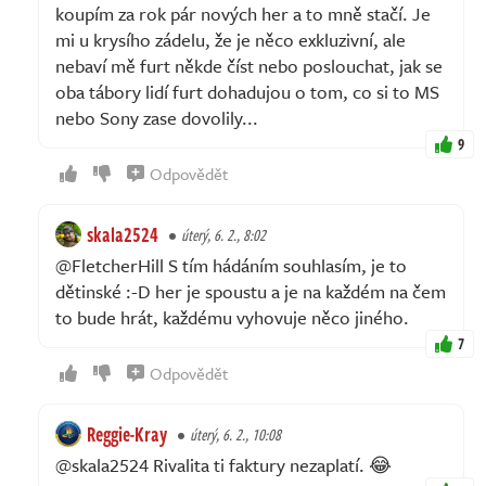
koupím za rok pár nových her a to mně stačí. Je
mi u krysího zádelu, že je něco exkluzivní, ale
nebaví mě furt někde číst nebo poslouchat, jak se
oba tábory lidí furt dohadujou o tom, co si to MS
nebo Sony zase dovolily...
9
Odpovědět
skala2524
úterý, 6. 2., 8:02
@FletcherHill S tím hádáním souhlasím, je to
dětinské :-D her je spoustu a je na každém na čem
to bude hrát, každému vyhovuje něco jiného.
7
Odpovědět
Reggie-Kray
úterý, 6. 2., 10:08
@skala2524 Rivalita ti faktury nezaplatí. 😂