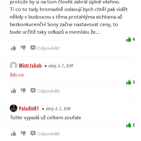
protože by si na tom člověk zahrál úplně všehno.
Ti co to tady hromadně oslavují bych chtěl pak vidět
někdy v budoucnu s těma protahlýma xichtama až
bezkonkurenční Sony začne nastavovat ceny, to
bude určitě taky odkazů a memísku že...
4
Odpovědět
MistrJakub
úterý, 6. 2., 8:09
ibb.co
3
Odpovědět
Paladin81
úterý, 6. 2., 8:04
Tohle vypadá už celkem zoufale
5
Odpovědět