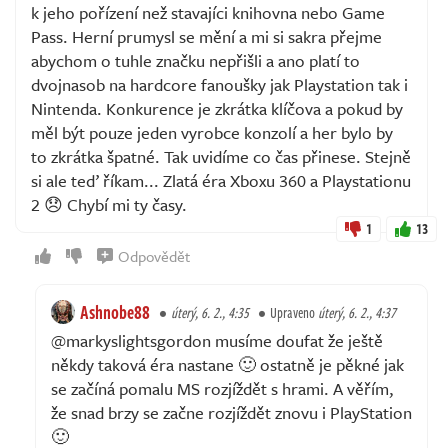
k jeho pořízení než stavajíci knihovna nebo Game
Pass. Herní prumysl se mění a mi si sakra přejme
abychom o tuhle značku nepřišli a ano platí to
dvojnasob na hardcore fanoušky jak Playstation tak i
Nintenda. Konkurence je zkrátka klíčova a pokud by
měl být pouze jeden vyrobce konzolí a her bylo by
to zkrátka špatné. Tak uvidíme co čas přinese. Stejně
si ale teď říkam... Zlatá éra Xboxu 360 a Playstationu
2 😞 Chybí mi ty časy.
1
13
Odpovědět
Ashnobe88
úterý, 6. 2., 4:35
Upraveno
úterý, 6. 2., 4:37
@markyslightsgordon musíme doufat že ještě
někdy taková éra nastane 🙂 ostatně je pěkné jak
se začíná pomalu MS rozjíždět s hrami. A věřím,
že snad brzy se začne rozjíždět znovu i PlayStation
🙂