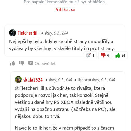
Pro napsání komentáře musíš být přihlášen.
Přihlásit se
FletcherHill
úterý, 6. 2., 2:04
Nejlepší by bylo, kdyby se obě strany umoudřily a
vydávaly by všechny ty skvělé tituly i u protistrany.
1
4
24
Odpovědět
skala2524
úterý, 6. 2., 4:40
Upraveno
úterý, 6. 2., 4:40
@FletcherHill a důvod? Je to rivalita, která
podporuje rozvoj jak her, tak konzolí. Stejně
většinou dané hry PS|XBOX následně většinou
vydají i na opačnou stranu (ač třeba na PC), ale
nějakou dobu to trvá.
Navíc je tolik her, že v mém případě to s časem