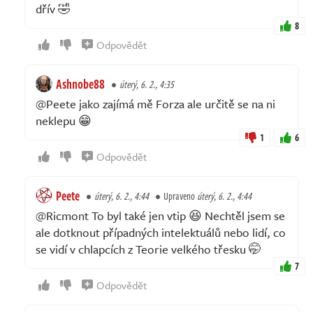
dřív 🤣
8
Odpovědět
Ashnobe88
úterý, 6. 2., 4:35
@Peete jako zajímá mě Forza ale určitě se na ni
neklepu 😁
1
6
Odpovědět
Peete
úterý, 6. 2., 4:44
Upraveno
úterý, 6. 2., 4:44
@Ricmont To byl také jen vtip 😆 Nechtěl jsem se
ale dotknout případných intelektuálů nebo lidí, co
se vidí v chlapcích z Teorie velkého třesku 🤭
7
Odpovědět