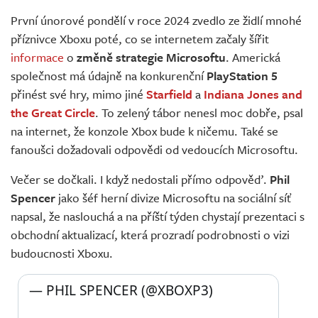
Živě
První únorové pondělí v roce 2024 zvedlo ze židlí mnohé
příznivce Xboxu poté, co se internetem začaly šířit
informace
o
změně strategie Microsoftu
. Americká
společnost má údajně na konkurenční
PlayStation 5
přinést své hry, mimo jiné
Starfield
a
Indiana Jones and
the Great Circle
. To zelený tábor nenesl moc dobře, psal
na internet, že konzole Xbox bude k ničemu. Také se
fanoušci dožadovali odpovědi od vedoucích Microsoftu.
Večer se dočkali. I když nedostali přímo odpověď.
Phil
Spencer
jako šéf herní divize Microsoftu na sociální síť
napsal, že naslouchá a na příští týden chystají prezentaci s
obchodní aktualizací, která prozradí podrobnosti o vizi
budoucnosti Xboxu.
— PHIL SPENCER (@XBOXP3) 