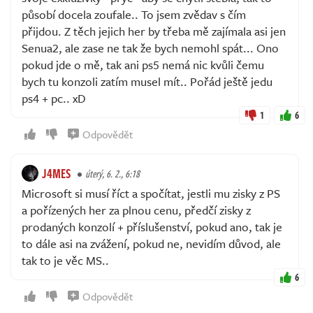
působí docela zoufale.. To jsem zvědav s čím
přijdou. Z těch jejich her by třeba mě zajímala asi jen
Senua2, ale zase ne tak že bych nemohl spát... Ono
pokud jde o mě, tak ani ps5 nemá nic kvůli čemu
bych tu konzoli zatím musel mít.. Pořád ještě jedu
ps4 + pc.. xD
1
6
Odpovědět
J4MES
úterý, 6. 2., 6:18
Microsoft si musí říct a spočítat, jestli mu zisky z PS
a pořízených her za plnou cenu, předčí zisky z
prodaných konzolí + příslušenství, pokud ano, tak je
to dále asi na zvážení, pokud ne, nevidím důvod, ale
tak to je věc MS..
6
Odpovědět