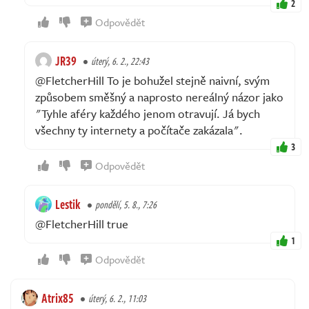
2
Odpovědět
JR39
úterý, 6. 2., 22:43
@FletcherHill To je bohužel stejně naivní, svým
způsobem směšný a naprosto nereálný názor jako
"Tyhle aféry každého jenom otravují. Já bych
všechny ty internety a počítače zakázala".
3
Odpovědět
Lestik
pondělí, 5. 8., 7:26
@FletcherHill true
1
Odpovědět
Atrix85
úterý, 6. 2., 11:03