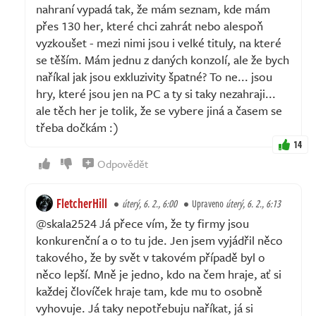
nahraní vypadá tak, že mám seznam, kde mám
přes 130 her, které chci zahrát nebo alespoň
vyzkoušet - mezi nimi jsou i velké tituly, na které
se těším. Mám jednu z daných konzolí, ale že bych
naříkal jak jsou exkluzivity špatné? To ne... jsou
hry, které jsou jen na PC a ty si taky nezahraji...
ale těch her je tolik, že se vybere jiná a časem se
třeba dočkám :)
14
Odpovědět
FletcherHill
úterý, 6. 2., 6:00
Upraveno
úterý, 6. 2., 6:13
@skala2524 Já přece vím, že ty firmy jsou
konkurenční a o to tu jde. Jen jsem vyjádřil něco
takového, že by svět v takovém případě byl o
něco lepší. Mně je jedno, kdo na čem hraje, ať si
každej človíček hraje tam, kde mu to osobně
vyhovuje. Já taky nepotřebuju naříkat, já si