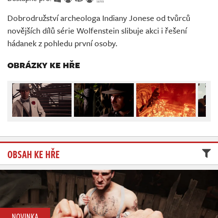
Živě
Dobrodružství archeologa Indiany Jonese od tvůrců
novějších dílů série Wolfenstein slibuje akci i řešení
hádanek z pohledu první osoby.
OBRÁZKY KE HŘE
OBSAH KE HŘE
NOVINKA