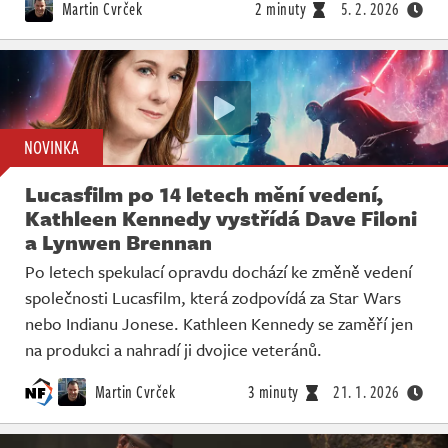
Martin Cvrček
2 minuty
5. 2. 2026
NOVINKA
Lucasfilm po 14 letech mění vedení,
Kathleen Kennedy vystřídá Dave Filoni
a Lynwen Brennan
Po letech spekulací opravdu dochází ke změně vedení
společnosti Lucasfilm, která zodpovídá za Star Wars
nebo Indianu Jonese. Kathleen Kennedy se zaměří jen
na produkci a nahradí ji dvojice veteránů.
Martin Cvrček
3 minuty
21. 1. 2026