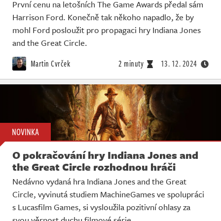
První cenu na letošních The Game Awards předal sám
Harrison Ford. Konečně tak někoho napadlo, že by
mohl Ford posloužit pro propagaci hry Indiana Jones
and the Great Circle.
Martin Cvrček
2 minuty
13. 12. 2024
NOVINKA
O pokračování hry Indiana Jones and
the Great Circle rozhodnou hráči
Nedávno vydaná hra Indiana Jones and the Great
Circle, vyvinutá studiem MachineGames ve spolupráci
s Lucasfilm Games, si vysloužila pozitivní ohlasy za
svou věrnost duchu filmové série.