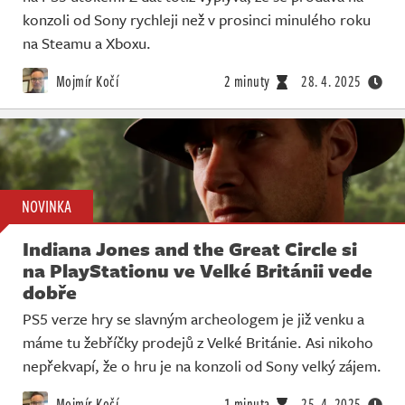
konzoli od Sony rychleji než v prosinci minulého roku
na Steamu a Xboxu.
Mojmír Kočí
2 minuty
28. 4. 2025
NOVINKA
Indiana Jones and the Great Circle si
na PlayStationu ve Velké Británii vede
dobře
PS5 verze hry se slavným archeologem je již venku a
máme tu žebříčky prodejů z Velké Británie. Asi nikoho
nepřekvapí, že o hru je na konzoli od Sony velký zájem.
Mojmír Kočí
1 minuta
25. 4. 2025