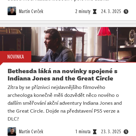
Martin Cvrček
2 minuty
24. 3. 2025
NOVINKA
Bethesda láká na novinky spojené s
Indiana Jones and the Great Circle
Zítra by se příznivci nejslavnějšího filmového
archeologa konečně měli dozvědět něco nového o
dalším směřování akční adventury Indiana Jones and
the Great Circle. Dojde na představení PS5 verze a
DLC?
Martin Cvrček
1 minuta
23. 3. 2025