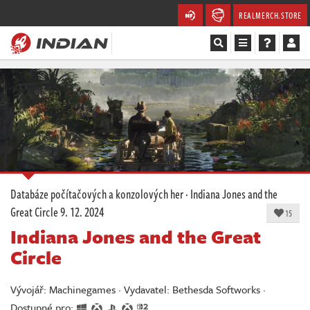
REALMERCH.STORE
Magazín
Recenze
Videa
Soutěže
Databáze počítačových a konzolových her
·
Indiana Jones and the
Great Circle
9. 12. 2024
Databáze
15
Indiana Jones and the Great
Komunita
Circle
Redakce
Vývojář: Machinegames · Vydavatel: Bethesda Softworks ·
Dostupné pro: