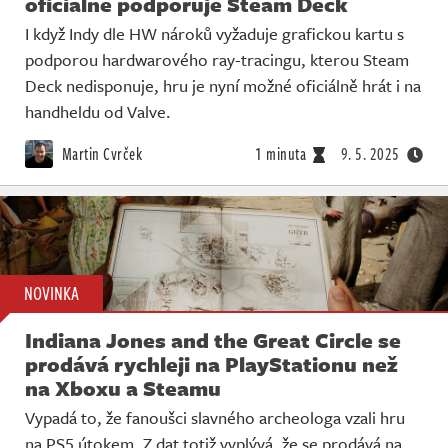
oficiálně podporuje Steam Deck
I když Indy dle HW nároků vyžaduje grafickou kartu s
podporou hardwarového ray-tracingu, kterou Steam
Deck nedisponuje, hru je nyní možné oficiálně hrát i na
handheldu od Valve.
Martin Cvrček
1 minuta
9. 5. 2025
NOVINKA
Indiana Jones and the Great Circle se
prodává rychleji na PlayStationu než
na Xboxu a Steamu
Vypadá to, že fanoušci slavného archeologa vzali hru
na PS5 útokem. Z dat totiž vyplývá, že se prodává na