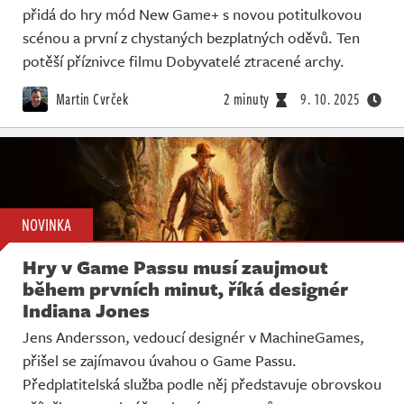
přidá do hry mód New Game+ s novou potitulkovou
scénou a první z chystaných bezplatných oděvů. Ten
potěší příznivce filmu Dobyvatelé ztracené archy.
Martin Cvrček
2 minuty
9. 10. 2025
NOVINKA
Hry v Game Passu musí zaujmout
během prvních minut, říká designér
Indiana Jones
Jens Andersson, vedoucí designér v MachineGames,
přišel se zajímavou úvahou o Game Passu.
Předplatitelská služba podle něj představuje obrovskou