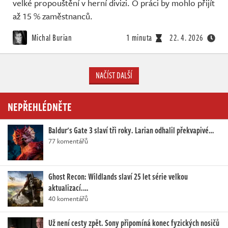
velké propouštění v herní divizi. O práci by mohlo přijít
až 15 % zaměstnanců.
Michal Burian
1 minuta
22. 4. 2026
NAČÍST DALŠÍ
NEPŘEHLÉDNĚTE
Baldur's Gate 3 slaví tři roky. Larian odhalil překvapivé…
77 komentářů
Ghost Recon: Wildlands slaví 25 let série velkou
aktualizací.…
40 komentářů
Už není cesty zpět. Sony připomíná konec fyzických nosičů