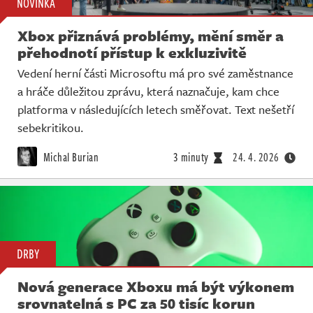
NOVINKA
Xbox přiznává problémy, mění směr a
přehodnotí přístup k exkluzivitě
Vedení herní části Microsoftu má pro své zaměstnance
a hráče důležitou zprávu, která naznačuje, kam chce
platforma v následujících letech směřovat. Text nešetří
sebekritikou.
Michal Burian
3 minuty
24. 4. 2026
DRBY
Nová generace Xboxu má být výkonem
srovnatelná s PC za 50 tisíc korun