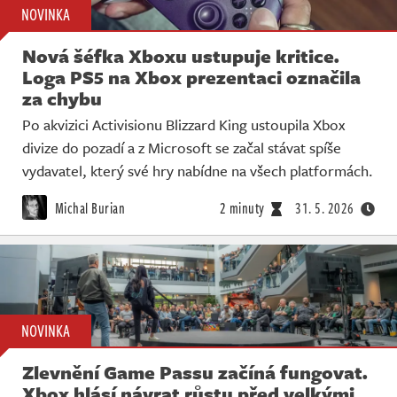
NOVINKA
Nová šéfka Xboxu ustupuje kritice.
Loga PS5 na Xbox prezentaci označila
za chybu
Po akvizici Activisionu Blizzard King ustoupila Xbox
divize do pozadí a z Microsoft se začal stávat spíše
vydavatel, který své hry nabídne na všech platformách.
Michal Burian
2 minuty
31. 5. 2026
NOVINKA
Zlevnění Game Passu začíná fungovat.
Xbox hlásí návrat růstu před velkými