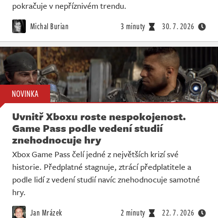
pokračuje v nepříznivém trendu.
Michal Burian
3 minuty
30. 7. 2026
NOVINKA
Uvnitř Xboxu roste nespokojenost.
Game Pass podle vedení studií
znehodnocuje hry
Xbox Game Pass čelí jedné z největších krizí své
historie. Předplatné stagnuje, ztrácí předplatitele a
podle lidí z vedení studií navíc znehodnocuje samotné
hry.
Jan Mrázek
2 minuty
22. 7. 2026