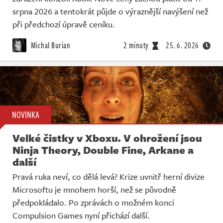
srpna 2026 a tentokrát půjde o výraznější navýšení než
při předchozí úpravě ceníku.
Michal Burian
2 minuty
25. 6. 2026
NOVINKA
Velké čistky v Xboxu. V ohrožení jsou
Ninja Theory, Double Fine, Arkane a
další
Pravá ruka neví, co dělá levá? Krize uvnitř herní divize
Microsoftu je mnohem horší, než se původně
předpokládalo. Po zprávách o možném konci
Compulsion Games nyní přichází další.