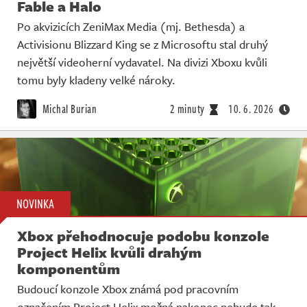
Fable a Halo
Po akvizicích ZeniMax Media (mj. Bethesda) a
Activisionu Blizzard King se z Microsoftu stal druhý
největší videoherní vydavatel. Na divizi Xboxu kvůli
tomu byly kladeny velké nároky.
Michal Burian
2 minuty
10. 6. 2026
NOVINKA
Xbox přehodnocuje podobu konzole
Project Helix kvůli drahým
komponentům
Budoucí konzole Xbox známá pod pracovním
označením Project Helix možná nakonec nebude tak