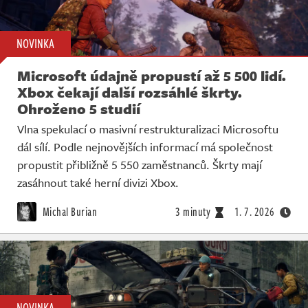
NOVINKA
Microsoft údajně propustí až 5 500 lidí.
Xbox čekají další rozsáhlé škrty.
Ohroženo 5 studií
Vlna spekulací o masivní restrukturalizaci Microsoftu
dál sílí. Podle nejnovějších informací má společnost
propustit přibližně 5 550 zaměstnanců. Škrty mají
zasáhnout také herní divizi Xbox.
Michal Burian
3 minuty
1. 7. 2026
NOVINKA