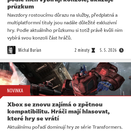
průzkum
Navzdory rostoucímu důrazu na služby, předplatná a
multiplatformní tituly jsou nadále důležité exkluzivní
hry. Podle aktuálního průzkumu si totiž právě kvůli nim
vybírá svou konzoli část hráčů.
Michal Burian
2 minuty
5. 5. 2026
NOVINKA
Xbox se znovu zajímá o zpětnou
kompatibilitu. Hráči mají hlasovat,
které hry se vrátí
Aktuálnímu pořadí dominují hry ze série Transformers.