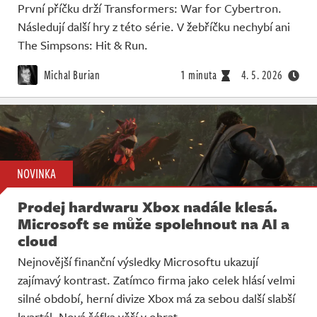
První příčku drží Transformers: War for Cybertron.
Následují další hry z této série. V žebříčku nechybí ani
The Simpsons: Hit & Run.
Michal Burian
1 minuta
4. 5. 2026
NOVINKA
Prodej hardwaru Xbox nadále klesá.
Microsoft se může spolehnout na AI a
cloud
Nejnovější finanční výsledky Microsoftu ukazují
zajímavý kontrast. Zatímco firma jako celek hlásí velmi
silné období, herní divize Xbox má za sebou další slabší
kvartál. Nová šéfka věří v obrat.