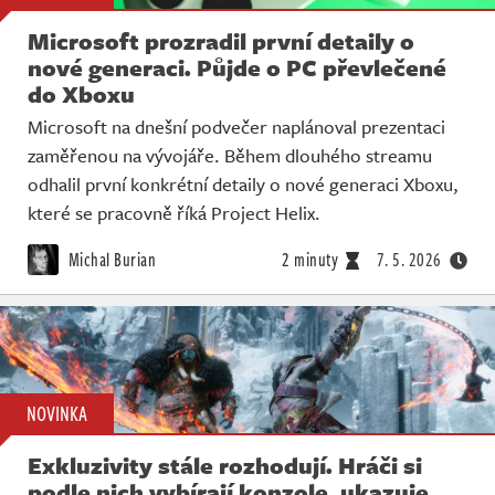
Microsoft prozradil první detaily o
nové generaci. Půjde o PC převlečené
do Xboxu
Microsoft na dnešní podvečer naplánoval prezentaci
zaměřenou na vývojáře. Během dlouhého streamu
odhalil první konkrétní detaily o nové generaci Xboxu,
které se pracovně říká Project Helix.
Michal Burian
2 minuty
7. 5. 2026
NOVINKA
Exkluzivity stále rozhodují. Hráči si
podle nich vybírají konzole, ukazuje