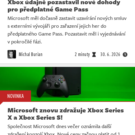
Xbox údajně pozastavil nové dohody
pro předplatné Game Pass
Microsoft měl dočasně zastavit uzavírání nových smluv
s externími vývojáři pro zařazení jejich her do
předplatného Game Pass. Pozastavit měl i vyjednávání
v pokročilé fázi.
Michal Burian
2 minuty
30. 6. 2026
NOVINKA
Microsoft znovu zdražuje Xbox Series
X a Xbox Series S!
Společnost Microsoft dnes večer oznámila další
zdražení konzolí Xbox. Nové ceny začnou platit od 1.