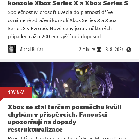
konzole Xbox Series X a Xbox Series S
Společnost Microsoft uvedla do platnosti dříve
oznámené zdražení konzolí Xbox Series X a Xbox
Series S v Evropě. Nové ceny jsou v některých
případech až o 200 eur vyšší než doposud.
Michal Burian
2 minuty
3. 8. 2026
NOVINKA
Xbox se stal terčem posměchu kvůli
chybám v příspěvcích. Fanoušci
upozorňují na dopady
restrukturalizace
Rozsáhlá restrukturalizace herní divize Microsoftu se