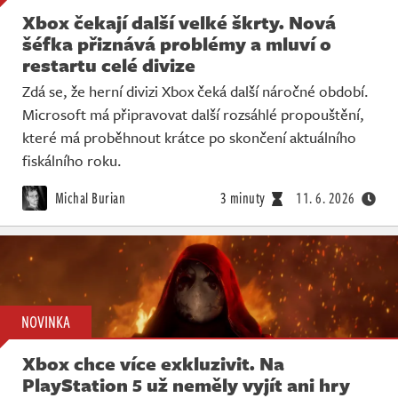
Xbox čekají další velké škrty. Nová
šéfka přiznává problémy a mluví o
restartu celé divize
Zdá se, že herní divizi Xbox čeká další náročné období.
Microsoft má připravovat další rozsáhlé propouštění,
které má proběhnout krátce po skončení aktuálního
fiskálního roku.
Michal Burian
3 minuty
11. 6. 2026
NOVINKA
Xbox chce více exkluzivit. Na
PlayStation 5 už neměly vyjít ani hry