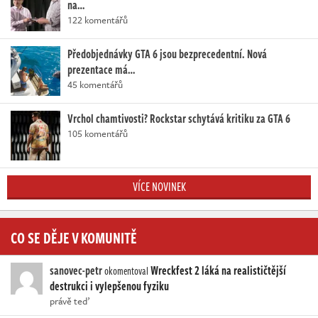
na…
122 komentářů
Předobjednávky GTA 6 jsou bezprecedentní. Nová
prezentace má…
45 komentářů
Vrchol chamtivosti? Rockstar schytává kritiku za GTA 6
105 komentářů
VÍCE NOVINEK
CO SE DĚJE V KOMUNITĚ
sanovec-petr
Wreckfest 2 láká na realističtější
okomentoval
destrukci i vylepšenou fyziku
právě teď