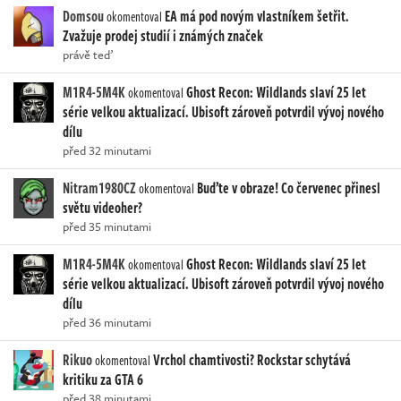
Domsou
EA má pod novým vlastníkem šetřit.
okomentoval
Zvažuje prodej studií i známých značek
právě teď
M1R4-5M4K
Ghost Recon: Wildlands slaví 25 let
okomentoval
série velkou aktualizací. Ubisoft zároveň potvrdil vývoj nového
dílu
před 32 minutami
Nitram1980CZ
Buďte v obraze! Co červenec přinesl
okomentoval
světu videoher?
před 35 minutami
M1R4-5M4K
Ghost Recon: Wildlands slaví 25 let
okomentoval
série velkou aktualizací. Ubisoft zároveň potvrdil vývoj nového
dílu
před 36 minutami
Rikuo
Vrchol chamtivosti? Rockstar schytává
okomentoval
kritiku za GTA 6
před 38 minutami