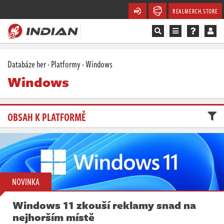
REALMERCH.STORE
Magazín
Databáze her
·
Platformy
·
Windows
Windows
Recenze
Videa
OBSAH K PLATFORMĚ
Soutěže
Databáze
Komunita
NOVINKA
Redakce
Windows 11 zkouší reklamy snad na
nejhorším místě