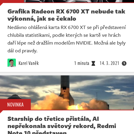
Grafika Radeon RX 6700 XT nebude tak
výkonná, jak se čekalo
Nedávno ohlášená karta RX 6700 XT se při představení
chlubila statistikami, podle kterých se kartě ve hrách
daří lépe než dražším modelům NVIDIE. Možná ale byly
dál od pravdy.
Karel Vaněk
1 minuta
14. 3. 2021
NOVINKA
Starship do třetice přistála, AI
nepřekonala světový rekord, Redmi
Note 10 představen