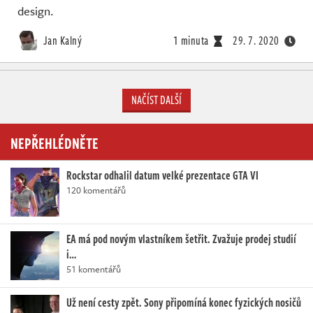
design.
Jan Kalný
1 minuta
29. 7. 2020
NAČÍST DALŠÍ
NEPŘEHLÉDNĚTE
Rockstar odhalil datum velké prezentace GTA VI
120 komentářů
EA má pod novým vlastníkem šetřit. Zvažuje prodej studií
i…
51 komentářů
Už není cesty zpět. Sony připomíná konec fyzických nosičů