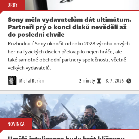
DRBY
Sony měla vydavatelům dát ultimátum.
Partneři prý o konci disků nevěděli až
do poslední chvíle
Rozhodnutí Sony ukončit od roku 2028 výrobu nových
her na fyzických discích překvapilo nejen hráče, ale
také samotné obchodní partnery společnosti, včetně
velkých vydavatelů.
Michal Burian
2 minuty
8. 7. 2026
NOVINKA
Umělá inteligence bude hrát klíčovou