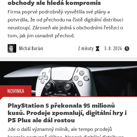
obchody ale hledá kompromis
Firma poprvé podrobněji vysvětlila své plány a
potvrdila, že od přechodu na čistě digitální distribuci
neustoupí. Zároveň ale jedná s obchodními řetězci o
tom, jak jim usnadnit přechod.
Michal Burian
2 minuty
3. 8. 2026
NOVINKA
PlayStation 5 překonala 95 milionů
kusů. Prodeje zpomalují, digitální hry i
PS Plus ale dál rostou
Jde o další významný milník, ale tempo prodejů
konzole postupně slábne. Naopak digitální distribuce