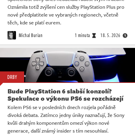
Oznámila totiž zvýšení cen služby PlayStation Plus pro
nové předplatitele ve vybraných regionech, včetně
těch, kde se platí eurem.
Michal Burian
1 minuta
18. 5. 2026
DRBY
Bude PlayStation 6 slabší konzolí?
Spekulace o výkonu PS6 se rozcházejí
Kolem PS6 se v posledních dnech rozjela pořádně
divoká debata. Zatímco jedny úniky naznačují, že Sony
kvůli drahým komponentům omezí výkon nové
generace, další známý insider s tím nesouhlasí.