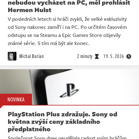
nebudou vycházet na PC, měl prohlásit
Hermen Hulst
V posledních letech si hráči zvykli, že velké exkluzivity
od Sony nakonec zamíří i na PC. Po určitém časovém
odstupu se na Steamu a Epic Games Store objevily
známé série. S tím má být ale konec.
Michal Burian
2 minuty
19. 5. 2026
NOVINKA
PlayStation Plus zdražuje. Sony od
května zvýší ceny základního
předplatného
Společnost Sony dnes neudělala radost svým hráčům.