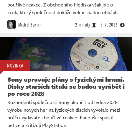
bouřlivé reakce. Z obchodního hlediska však jde o
krok, který společnost dokáže velmi snadno obhájit.
Michal Burian
2 minuty
5. 7. 2026
NOVINKA
Sony upravuje plány s fyzickými hrami.
Disky starších titulů se budou vyrábět i
po roce 2028
Rozhodnutí společnosti Sony ukončit od ledna 2028
výrobu nových her na fyzických discích vyvolalo mezi
hráči i vydavateli bouřlivé reakce. Fanoušci spustili
petice a kritizují PlayStation.