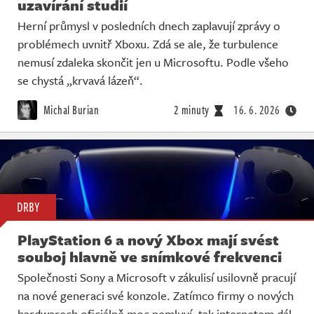
uzavírání studií
Herní průmysl v posledních dnech zaplavují zprávy o
problémech uvnitř Xboxu. Zdá se ale, že turbulence
nemusí zdaleka skončit jen u Microsoftu. Podle všeho
se chystá „krvavá lázeň“.
Michal Burian
2 minuty
16. 6. 2026
DRBY
PlayStation 6 a nový Xbox mají svést
souboj hlavně ve snímkové frekvenci
Společnosti Sony a Microsoft v zákulisí usilovně pracují
na nové generaci své konzole. Zatímco firmy o nových
hardwarech oficiálně moc nemluví, tak internetem dál