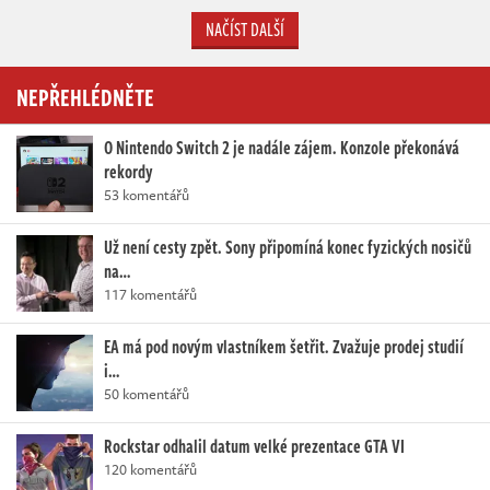
NAČÍST DALŠÍ
NEPŘEHLÉDNĚTE
O Nintendo Switch 2 je nadále zájem. Konzole překonává
rekordy
53 komentářů
Už není cesty zpět. Sony připomíná konec fyzických nosičů
na…
117 komentářů
EA má pod novým vlastníkem šetřit. Zvažuje prodej studií
i…
50 komentářů
Rockstar odhalil datum velké prezentace GTA VI
120 komentářů