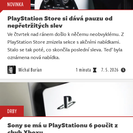
NOVINKA
PlayStation Store si dává pauzu od
nepřetržitých slev
Ve čtvrtek nad ránem došlo k něčemu neobvyklému. Z
PlayStation Store zmizela sekce s akčními nabídkami.
Stalo se tak poté, co skončila poslední sleva. Teď byla
oznámena nová nabídka.
Michal Burian
1 minuta
7. 5. 2026
DRBY
Sony se má u PlayStationu 6 poučit z
chyb Xboxu