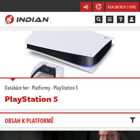
REALMERCH.STORE
Magazín
Recenze
Videa
Soutěže
Databáze her
·
Platformy
·
PlayStation 5
PlayStation 5
Databáze
Komunita
OBSAH K PLATFORMĚ
Redakce