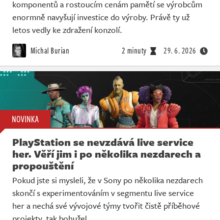
komponentů a rostoucím cenám pamětí se výrobcům
enormně navyšují investice do výroby. Právě ty už
letos vedly ke zdražení konzolí.
Michal Burian
2 minuty
29. 6. 2026
NOVINKA
PlayStation se nevzdává live service
her. Věří jim i po několika nezdarech a
propouštění
Pokud jste si mysleli, že v Sony po několika nezdarech
skončí s experimentováním v segmentu live service
her a nechá své vývojové týmy tvořit čistě příběhové
projekty, tak bohužel.