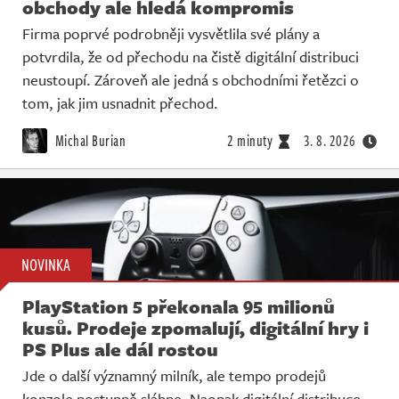
obchody ale hledá kompromis
Firma poprvé podrobněji vysvětlila své plány a
potvrdila, že od přechodu na čistě digitální distribuci
neustoupí. Zároveň ale jedná s obchodními řetězci o
tom, jak jim usnadnit přechod.
Michal Burian
2 minuty
3. 8. 2026
NOVINKA
PlayStation 5 překonala 95 milionů
kusů. Prodeje zpomalují, digitální hry i
PS Plus ale dál rostou
Jde o další významný milník, ale tempo prodejů
konzole postupně slábne. Naopak digitální distribuce