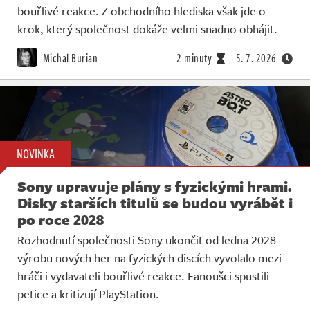
bouřlivé reakce. Z obchodního hlediska však jde o
krok, který společnost dokáže velmi snadno obhájit.
Michal Burian
2 minuty
5. 7. 2026
NOVINKA
Sony upravuje plány s fyzickými hrami.
Disky starších titulů se budou vyrábět i
po roce 2028
Rozhodnutí společnosti Sony ukončit od ledna 2028
výrobu nových her na fyzických discích vyvolalo mezi
hráči i vydavateli bouřlivé reakce. Fanoušci spustili
petice a kritizují PlayStation.