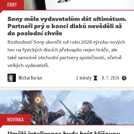
DRBY
Sony měla vydavatelům dát ultimátum.
Partneři prý o konci disků nevěděli až
do poslední chvíle
Rozhodnutí Sony ukončit od roku 2028 výrobu nových
her na fyzických discích překvapilo nejen hráče, ale
také samotné obchodní partnery společnosti, včetně
velkých vydavatelů.
Michal Burian
2 minuty
8. 7. 2026
NOVINKA
Umělá inteligence bude hrát klíčovou