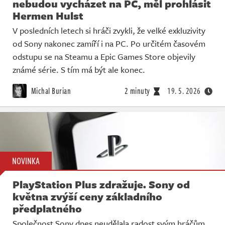
nebudou vycházet na PC, měl prohlásit
Hermen Hulst
V posledních letech si hráči zvykli, že velké exkluzivity
od Sony nakonec zamíří i na PC. Po určitém časovém
odstupu se na Steamu a Epic Games Store objevily
známé série. S tím má být ale konec.
Michal Burian
2 minuty
19. 5. 2026
NOVINKA
PlayStation Plus zdražuje. Sony od
května zvýší ceny základního
předplatného
Společnost Sony dnes neudělala radost svým hráčům.