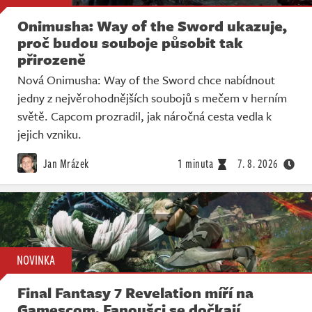
Onimusha: Way of the Sword ukazuje,
proč budou souboje působit tak
přirozeně
Nová Onimusha: Way of the Sword chce nabídnout
jedny z nejvěrohodnějších soubojů s mečem v herním
světě. Capcom prozradil, jak náročná cesta vedla k
jejich vzniku.
Jan Mrázek
1 minuta
7. 8. 2026
NOVINKA
Final Fantasy 7 Revelation míří na
Gamescom. Fanoušci se dočkají