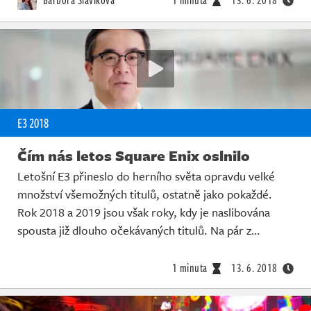
Barbora Slavíková
1 minuta
13. 6. 2018
E3 2018
Čím nás letos Square Enix oslnilo
Letošní E3 přineslo do herního světa opravdu velké
množství všemožných titulů, ostatně jako pokaždé.
Rok 2018 a 2019 jsou však roky, kdy je naslibována
spousta již dlouho očekávaných titulů. Na pár z…
1 minuta
13. 6. 2018