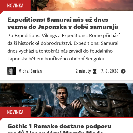
NOVINKA
Expeditions: Samurai nás už dnes
vezme do Japonska v době samurajů
Po Expeditions: Vikings a Expeditions: Rome přichází
další historické dobrodružství. Expeditions: Samurai
dnes vychází a tentokrát nás zavádí do feudálního
Japonska během bouřlivého období Sengoku.
Michal Burian
2 minuty
7. 8. 2026
NOVINKA
Gothic 1 Remake dostane podporu