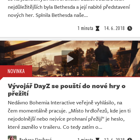
nejdůležitějších byla Bethesda a její nabité představení
nových her. Splnila Bethesda naše…
1 minuta
14. 6. 2018
NOVINKA
Vývojář DayZ se pouští do nové hry o
přežití
Nedávno Bohemia Interactive veřejně vyhlásilo, na
čem momentálně pracuje. „Místo hrdlořezů, kde jen ti
nejodolnější nebo nejvíce prohnaní přežijí“ je heslo,
které zaznělo v traileru. Co tedy zatím o…