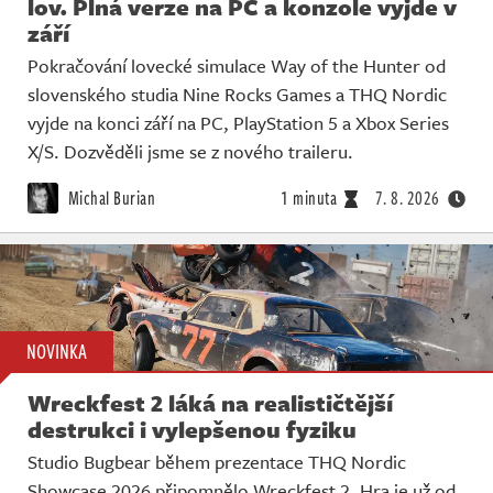
lov. Plná verze na PC a konzole vyjde v
září
Pokračování lovecké simulace Way of the Hunter od
slovenského studia Nine Rocks Games a THQ Nordic
vyjde na konci září na PC, PlayStation 5 a Xbox Series
X/S. Dozvěděli jsme se z nového traileru.
Michal Burian
1 minuta
7. 8. 2026
NOVINKA
Wreckfest 2 láká na realističtější
destrukci i vylepšenou fyziku
Studio Bugbear během prezentace THQ Nordic
Showcase 2026 připomnělo Wreckfest 2. Hra je už od