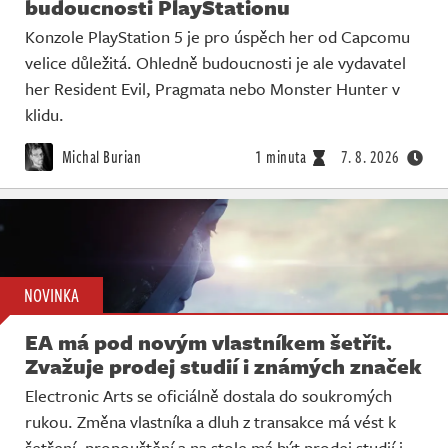
budoucnosti PlayStationu
Konzole PlayStation 5 je pro úspěch her od Capcomu
velice důležitá. Ohledně budoucnosti je ale vydavatel
her Resident Evil, Pragmata nebo Monster Hunter v
klidu.
Michal Burian
1 minuta
7. 8. 2026
NOVINKA
EA má pod novým vlastníkem šetřit.
Zvažuje prodej studií i známých značek
Electronic Arts se oficiálně dostala do soukromých
rukou. Změna vlastníka a dluh z transakce má vést k
šetření, propouštění a na stole má být prodej studií i