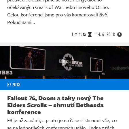
očekávaných Gears of War nebo i nového Oriho.
Celou konferenci jsme pro vás komentovali živě.
Pokud na ni…
1 minuta
14. 6. 2018
E3 2018
Fallout 76, Doom a taky nový The
Elders Scrolls – shrnutí Bethesda
konference
E3 je už za námi, a proto je na čase si shrnout vše, co
se na jednotlivých konferencích událo. Jedna z těch