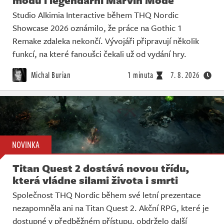
modů i legendární Marvin Mode
Studio Alkimia Interactive během THQ Nordic
Showcase 2026 oznámilo, že práce na Gothic 1
Remake zdaleka nekončí. Vývojáři připravují několik
funkcí, na které fanoušci čekali už od vydání hry.
Michal Burian
1 minuta
7. 8. 2026
NOVINKA
Titan Quest 2 dostává novou třídu,
která vládne silami života i smrti
Společnost THQ Nordic během své letní prezentace
nezapomněla ani na Titan Quest 2. Akční RPG, které je
dostupné v předběžném přístupu, obdrželo další