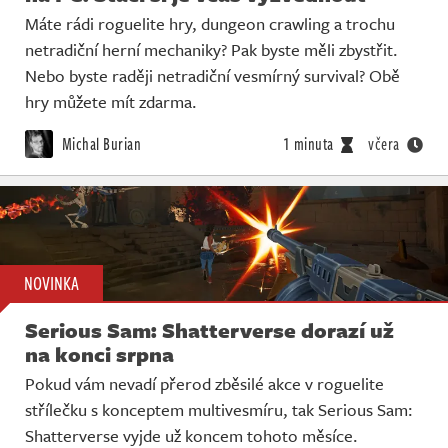
Máte rádi roguelite hry, dungeon crawling a trochu
netradiční herní mechaniky? Pak byste měli zbystřit.
Nebo byste raději netradiční vesmírný survival? Obě
hry můžete mít zdarma.
Michal Burian
1 minuta
včera
NOVINKA
Serious Sam: Shatterverse dorazí už
na konci srpna
Pokud vám nevadí přerod zběsilé akce v roguelite
střílečku s konceptem multivesmíru, tak Serious Sam:
Shatterverse vyjde už koncem tohoto měsíce.