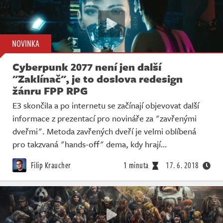
NOVINKA
Cyberpunk 2077 není jen další
"Zaklínač", je to doslova redesign
žánru FPP RPG
E3 skončila a po internetu se začínají objevovat další
informace z prezentací pro novináře za "zavřenými
dveřmi". Metoda zavřených dveří je velmi oblíbená
pro takzvaná "hands-off" dema, kdy hrají…
Filip Kraucher
1 minuta
17. 6. 2018