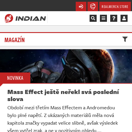
REALMERCH.STORE
Magazín
MAGAZÍN
Recenze
Videa
Soutěže
NOVINKA
Mass Effect ještě neřekl svá poslední
Databáze
slova
Komunita
Období mezi třetím Mass Effectem a Andromedou
bylo plné napětí. Z ukázaných materiálů měla nová
Redakce
kapitola značky vypadat velice slibně, avšak výsledek
všem vytřel zrak, a ne v pozitivním ohledu.…