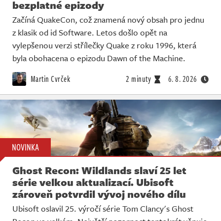
bezplatné epizody
Začíná QuakeCon, což znamená nový obsah pro jednu
z klasik od id Software. Letos došlo opět na
vylepšenou verzi střílečky Quake z roku 1996, která
byla obohacena o epizodu Dawn of the Machine.
Martin Cvrček
2 minuty
6. 8. 2026
NOVINKA
Ghost Recon: Wildlands slaví 25 let
série velkou aktualizací. Ubisoft
zároveň potvrdil vývoj nového dílu
Ubisoft oslavil 25. výročí série Tom Clancy's Ghost