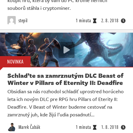
koupit hru, která by vám do PC kromě herních
souborů stáhla i cryptominer.
stepil
1 minuta
2. 8. 2018
NOVINKA
Schlaďte sa zamrznutým DLC Beast of
Winter v Pillars of Eternity II: Deadfire
Obsidian sa nás rozhodol schladiť uprostred horúceho
leta ich novým DLC pre RPG hru Pillars of Eterity II:
Deadfire. V Beast of Winter budeme cestovať na
zamrznutý juh, kde žijú ľudia posadnutí…
Marek Čabák
1 minuta
1. 8. 2018