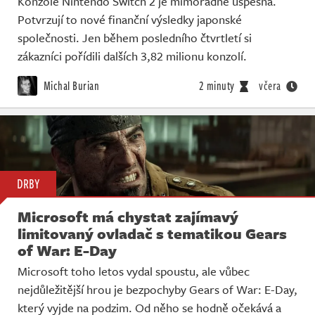
Konzole Nintendo Switch 2 je mimořádně úspěšná.
Potvrzují to nové finanční výsledky japonské
společnosti. Jen během posledního čtvrtletí si
zákazníci pořídili dalších 3,82 milionu konzolí.
Michal Burian
2 minuty
včera
DRBY
Microsoft má chystat zajímavý
limitovaný ovladač s tematikou Gears
of War: E-Day
Microsoft toho letos vydal spoustu, ale vůbec
nejdůležitější hrou je bezpochyby Gears of War: E-Day,
který vyjde na podzim. Od něho se hodně očekává a