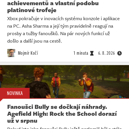
achievementů a vlastní podobu
platinové trofeje
Xbox pokračuje v inovacích systému konzole i aplikace
na PC. Asha Sharma a její tým pravidelně reagují na
prosby a tužby fanoušků. Na pár nových funkcí už
došlo a další jsou na cestě.
Mojmír Kočí
1 minuta
6. 8. 2026
NOVINKA
Fanoušci Bully se dočkají náhrady.
Agefield High: Rock the School dorazí
už v srpnu
Pokud jste jako fanoušci Bully ještě nezlomili hůl a stále