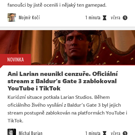
fanoušci by jistě ocenili i nějaký ten gamepad.
Mojmír Kočí
1 minuta
včera
NOVINKA
Ani Larian neunikl cenzuře. Oficiální
stream z Baldur's Gate 3 zablokoval
YouTube i TikTok
Kuriózní situace potkala Larian Studios. Během
oficiálního živého vysílání z Baldur's Gate 3 byl jejich
stream postupně zablokován na platformách YouTube i
TikTok.
Michal Burian
1 minuta
včera