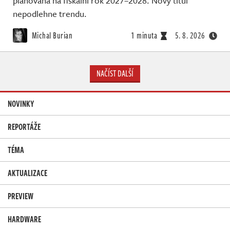
plánována na fiskální rok 2027–2028. Nový titul
nepodlehne trendu.
Michal Burian
1 minuta
5. 8. 2026
NAČÍST DALŠÍ
NOVINKY
REPORTÁŽE
TÉMA
AKTUALIZACE
PREVIEW
HARDWARE