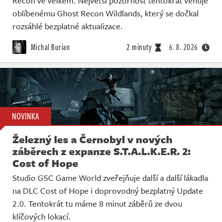
Recon ve velkém. Největší pozornost tentokrát věnuje
oblíbenému Ghost Recon Wildlands, který se dočkal
rozsáhlé bezplatné aktualizace.
Michal Burian
2 minuty
6. 8. 2026
NOVINKA
Železný les a Černobyl v nových
záběrech z expanze S.T.A.L.K.E.R. 2:
Cost of Hope
Studio GSC Game World zveřejňuje další a další lákadla
na DLC Cost of Hope i doprovodný bezplatný Update
2.0. Tentokrát tu máme 8 minut záběrů ze dvou
klíčových lokací.