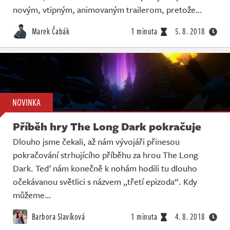
Živě
novým, vtipným, animovaným trailerom, pretože…
Marek Čabák
1 minuta
5. 8. 2018
NOVINKA
Příběh hry The Long Dark pokračuje
Dlouho jsme čekali, až nám vývojáři přinesou
pokračování strhujícího příběhu za hrou The Long
Dark. Teď nám konečně k nohám hodili tu dlouho
očekávanou světlici s názvem „třetí epizoda“. Kdy
můžeme…
Barbora Slavíková
1 minuta
4. 8. 2018