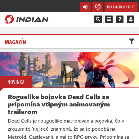
REALMERCH.STORE
Magazín
MAGAZÍN
Recenze
Videa
Soutěže
NOVINKA
Roguelike bojovka Dead Cells sa
Databáze
pripomína vtipným animovaným
trailerom
Komunita
Dead Cells je rouguelike matroidvania bojovka, čo v
Redakce
zrozumiteľnej reči znamená, že sa to podobá na
Metroid, Castlevaniu a má to RPG prvky. Pripomína sa