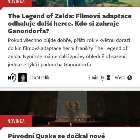
NOVINKA
The Legend of Zelda: Filmová adaptace
odhaluje další herce. Kdo si zahraje
Ganondorfa?
Pokud všechno půjde dobře, příští rok v květnu dorazí
do kin filmová adaptace herní franšízy The Legend of
Zelda. Nyní zde máme další zprávy ohledně obsazení,
jedna se týká i padoucha Ganondorfa.
Jan Stehlík
2 minuty
včera
NOVINKA
Původní Quake se dočkal nové