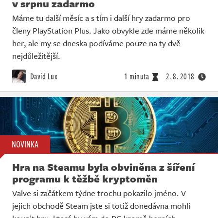
v srpnu zadarmo
Máme tu další měsíc a s tím i další hry zadarmo pro
členy PlayStation Plus. Jako obvykle zde máme několik
her, ale my se dneska podíváme pouze na ty dvě
nejdůležitější.
David Lux
1 minuta
2. 8. 2018
NOVINKA
Hra na Steamu byla obviněna z šíření
programu k těžbě kryptoměn
Valve si začátkem týdne trochu pokazilo jméno. V
jejich obchodě Steam jste si totiž donedávna mohli