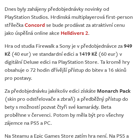
Živě
Dnes byly zahájeny předobjednávky novinky od
PlayStation Studios. Hrdinská multiplayerová first-person
střílečka
Concord
se bude prodávat za atraktivní cenu
jako úspěšná online akce
Helldivers 2
.
Hra od studia Firewalk a Sony je v předobjednávce za
949
Kč
(40 eur) ve standardní edici a
1419 Kč
(60 eur) v
digitální Deluxe edici na PlayStation Store. Ta kromě hry
obsahuje o 72 hodin dřívější přístup do bitev a 16 skinů
pro postavy.
Za předobjednávku jakékoliv edici získáte
Monarch Pack
(skin pro odstřelovače a zbraň) a předběžný přístup do
bety s možností pozvat čtyři své kamarády. Beta
proběhne v červenci. Potom by měla být pro všechny
zájemce na PS5 a PC.
Na Steamu a Epic Games Store zatím hra není. Na PS5 a