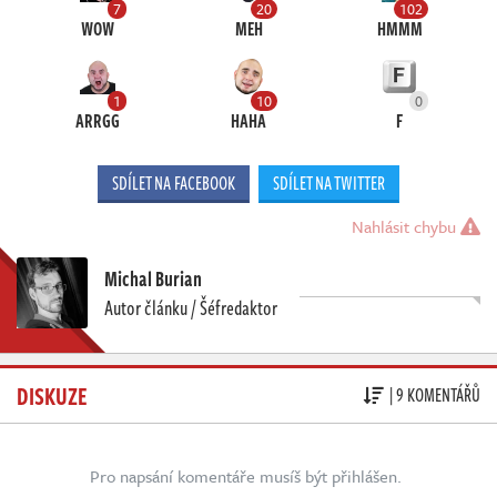
7
20
102
WOW
MEH
HMMM
1
10
0
ARRGG
HAHA
F
SDÍLET NA FACEBOOK
SDÍLET NA TWITTER
Nahlásit chybu
Michal Burian
Autor článku / Šéfredaktor
DISKUZE
| 9 KOMENTÁŘŮ
Pro napsání komentáře musíš být přihlášen.