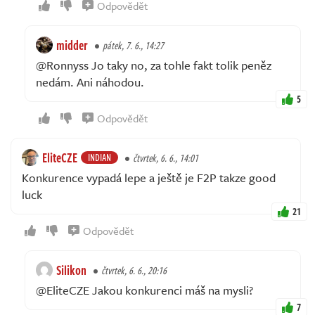
Odpovědět
midder
pátek, 7. 6., 14:27
@Ronnyss Jo taky no, za tohle fakt tolik peněz
nedám. Ani náhodou.
5
Odpovědět
EliteCZE
INDIAN
čtvrtek, 6. 6., 14:01
Konkurence vypadá lepe a ještě je F2P takze good
luck
21
Odpovědět
Silikon
čtvrtek, 6. 6., 20:16
@EliteCZE Jakou konkurenci máš na mysli?
7