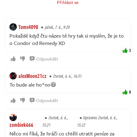
Přihlásit se
Toms4098
pátek, 7. 6., 9:20
Pokaždé když čtu název té hry tak si myslím, že je to
o Condor od Remedy XD
3
Odpovědět
alexMoon21cz
čtvrtek, 6. 6., 16:31
To bude ale ho*no😆
8
Odpovědět
čtvrtek, 6. 6.,
Upraveno
čtvrtek, 6. 6.,
zombiek666
15:21
15:22
Něco mi říká, že hráči co chtěli utratit peníze za