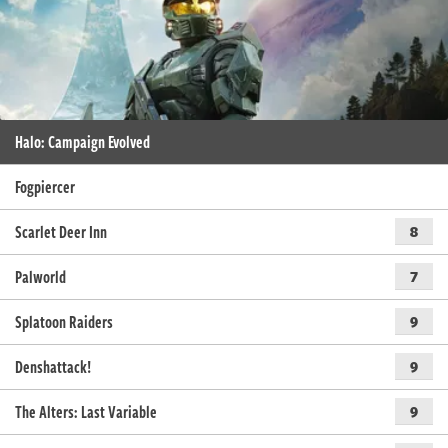
Halo: Campaign Evolved
Fogpiercer
Scarlet Deer Inn
8
Palworld
7
Splatoon Raiders
9
Denshattack!
9
The Alters: Last Variable
9