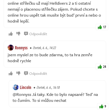
online střílečku už mají Helldivers 2 a ti ostatní
nemají o placenou střílečku zájem. Pokud chcete s
online hrou uspět tak musíte být buď první a nebo o
hodně lepší.
17
Odpovědět
Ronnyss
čtvrtek, 6. 6., 14:22
jsem myslel ze to bude zdarma, to ta hra zemře
hodně rychle
24
Odpovědět
Lincoln
čtvrtek, 6. 6., 16:18
@Ronnyss Já taky. Kde to bylo napsané? Teď na
to čumím. To si můžou nechat
9