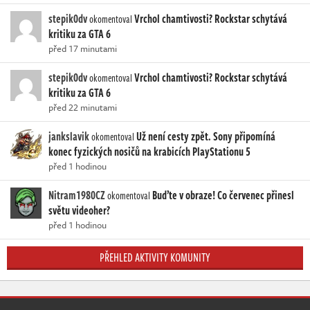
stepik0dv
Vrchol chamtivosti? Rockstar schytává
okomentoval
kritiku za GTA 6
před 17 minutami
stepik0dv
Vrchol chamtivosti? Rockstar schytává
okomentoval
kritiku za GTA 6
před 22 minutami
jankslavik
Už není cesty zpět. Sony připomíná
okomentoval
konec fyzických nosičů na krabicích PlayStationu 5
před 1 hodinou
Nitram1980CZ
Buďte v obraze! Co červenec přinesl
okomentoval
světu videoher?
před 1 hodinou
PŘEHLED AKTIVITY KOMUNITY