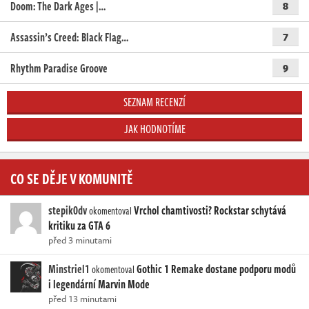
Doom: The Dark Ages |…
8
Assassin’s Creed: Black Flag…
7
Rhythm Paradise Groove
9
SEZNAM RECENZÍ
JAK HODNOTÍME
CO SE DĚJE V KOMUNITĚ
stepik0dv
Vrchol chamtivosti? Rockstar schytává
okomentoval
kritiku za GTA 6
před 3 minutami
Minstriel1
Gothic 1 Remake dostane podporu modů
okomentoval
i legendární Marvin Mode
před 13 minutami