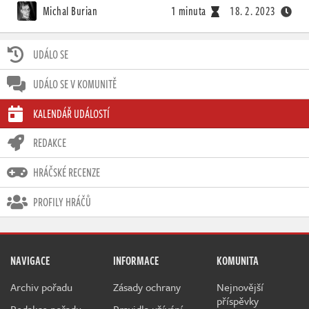
Michal Burian
1 minuta
18. 2. 2023
UDÁLO SE
UDÁLO SE V KOMUNITĚ
KALENDÁŘ UDÁLOSTÍ
REDAKCE
HRÁČSKÉ RECENZE
PROFILY HRÁČŮ
NAVIGACE
INFORMACE
KOMUNITA
Archiv pořadu
Zásady ochrany
Nejnovější
příspěvky