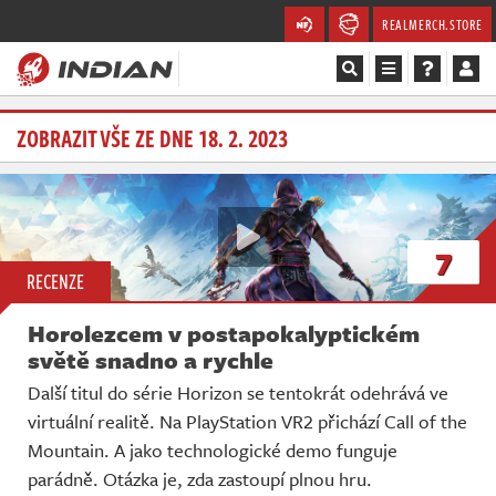
REALMERCH.STORE
Magazín
ZOBRAZIT VŠE ZE DNE 18. 2. 2023
Recenze
Videa
7
RECENZE
Soutěže
Horolezcem v postapokalyptickém
Databáze
světě snadno a rychle
Další titul do série Horizon se tentokrát odehrává ve
Komunita
virtuální realitě. Na PlayStation VR2 přichází Call of the
Mountain. A jako technologické demo funguje
Redakce
parádně. Otázka je, zda zastoupí plnou hru.