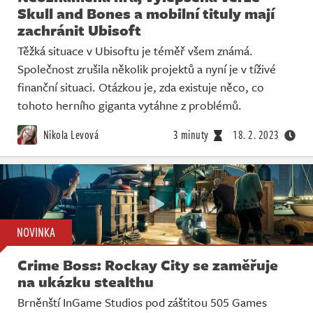
Skull and Bones a mobilní tituly mají
zachránit Ubisoft
Těžká situace v Ubisoftu je téměř všem známá.
Společnost zrušila několik projektů a nyní je v tíživé
finanční situaci. Otázkou je, zda existuje něco, co
tohoto herního giganta vytáhne z problémů.
Nikola Levová
3 minuty
18. 2. 2023
NOVINKA
Crime Boss: Rockay City se zaměřuje
na ukázku stealthu
Brněnští InGame Studios pod záštitou 505 Games