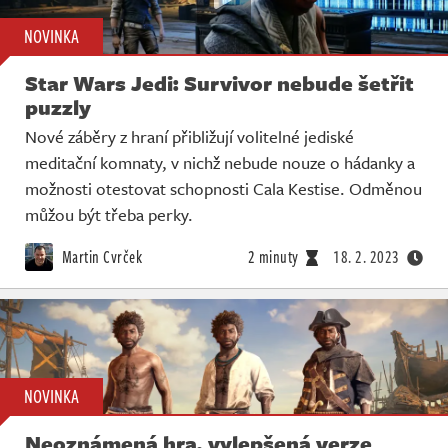
NOVINKA
Star Wars Jedi: Survivor nebude šetřit
puzzly
Nové záběry z hraní přibližují volitelné jediské
meditační komnaty, v nichž nebude nouze o hádanky a
možnosti otestovat schopnosti Cala Kestise. Odměnou
můžou být třeba perky.
Martin Cvrček
2 minuty
18. 2. 2023
NOVINKA
Neoznámená hra, vylepšená verze