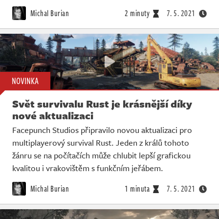
Živě
Michal Burian
2 minuty
7. 5. 2021
NOVINKA
Svět survivalu Rust je krásnější díky
nové aktualizaci
Facepunch Studios připravilo novou aktualizaci pro
multiplayerový survival Rust. Jeden z králů tohoto
žánru se na počítačích může chlubit lepší grafickou
kvalitou i vrakovištěm s funkčním jeřábem.
Michal Burian
1 minuta
7. 5. 2021