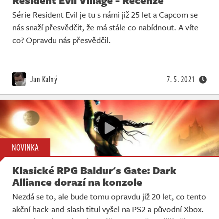
Resident Evil Village - Recenze
Série Resident Evil je tu s námi již 25 let a Capcom se
nás snaží přesvědčit, že má stále co nabídnout. A víte
co? Opravdu nás přesvědčil.
Jan Kalný
7. 5. 2021
NOVINKA
Klasické RPG Baldur's Gate: Dark
Alliance dorazí na konzole
Nezdá se to, ale bude tomu opravdu již 20 let, co tento
akční hack-and-slash titul vyšel na PS2 a původní Xbox.