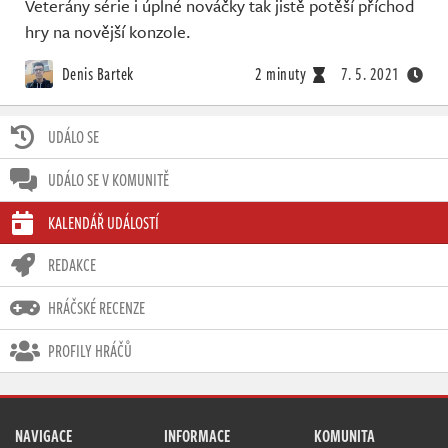
Veterány série i úplné nováčky tak jistě potěší příchod
hry na novější konzole.
Denis Bartek
2 minuty
7. 5. 2021
UDÁLO SE
UDÁLO SE V KOMUNITĚ
KALENDÁŘ UDÁLOSTÍ
REDAKCE
HRÁČSKÉ RECENZE
PROFILY HRÁČŮ
NAVIGACE
INFORMACE
KOMUNITA