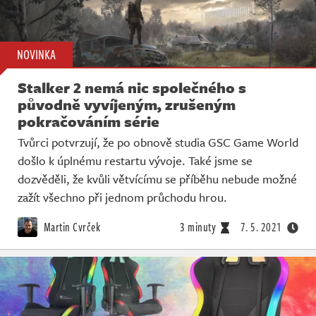
NOVINKA
Stalker 2 nemá nic společného s
původně vyvíjeným, zrušeným
pokračováním série
Tvůrci potvrzují, že po obnově studia GSC Game World
došlo k úplnému restartu vývoje. Také jsme se
dozvěděli, že kvůli větvícímu se příběhu nebude možné
zažít všechno při jednom průchodu hrou.
Martin Cvrček
3 minuty
7. 5. 2021