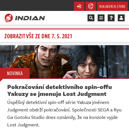
REALMERCH.STORE
Magazín
ZOBRAZIT VŠE ZE DNE 7. 5. 2021
Recenze
Videa
NOVINKA
Soutěže
Pokračování detektivního spin-offu
Databáze
Yakuzy se jmenuje Lost Judgment
Úspěšný detektivní spin-off série Yakuza jménem
Komunita
Judgment obdrží pokračování. Společnosti SEGA a Ryu
Ga Gotoku Studio dnes oznámily, že na konzole vyjde
Redakce
Lost Judgment.