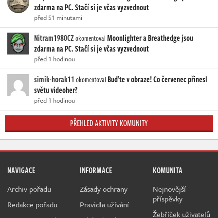
zdarma na PC. Stačí si je včas vyzvednout
před 51 minutami
Nitram1980CZ
Moonlighter a Breathedge jsou
okomentoval
zdarma na PC. Stačí si je včas vyzvednout
před 1 hodinou
simik-horak11
Buďte v obraze! Co červenec přinesl
okomentoval
světu videoher?
před 1 hodinou
PŘEHLED AKTIVITY KOMUNITY
NAVIGACE
INFORMACE
KOMUNITA
Archiv pořadu
Zásady ochrany
Nejnovější
příspěvky
Redakce pořadu
Pravidla užívání
Žebříček uživatelů