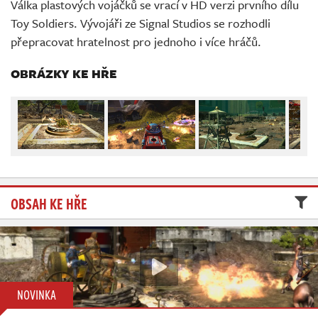
Válka plastových vojáčků se vrací v HD verzi prvního dílu
Živě
Toy Soldiers. Vývojáři ze Signal Studios se rozhodli
přepracovat hratelnost pro jednoho i více hráčů.
OBRÁZKY KE HŘE
OBSAH KE HŘE
NOVINKA