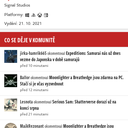
Signal Studios
Platformy:
Vydání: 21. 10. 2021
CO SE DĚJE V KOMUNITĚ
jirka-hamrik665
Expeditions: Samurai nás už dnes
okomentoval
vezme do Japonska v době samurajů
před 10 minutami
Ballor
Moonlighter a Breathedge jsou zdarma na PC.
okomentoval
Stačí si je včas vyzvednout
před 12 minutami
Lesnota
Serious Sam: Shatterverse dorazí už na
okomentoval
konci srpna
před 21 minutami
MajkRezonant
Moonlighter a Breathedge jsou
okomentoval