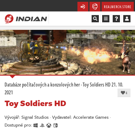
REALMERCH.STORE
Magazín
Recenze
Videa
Soutěže
Databáze počítačových a konzolových her
·
Toy Soldiers HD
21. 10.
2021
Databáze
4
Toy Soldiers HD
Komunita
Vývojář: Signal Studios · Vydavatel: Accelerate Games ·
Redakce
Dostupné pro: