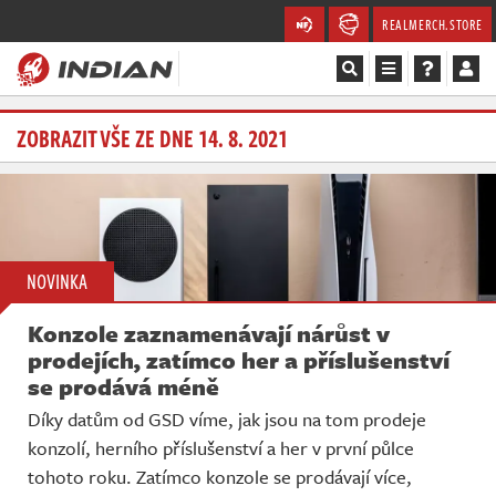
REALMERCH.STORE
Magazín
ZOBRAZIT VŠE ZE DNE 14. 8. 2021
Recenze
Videa
NOVINKA
Soutěže
Konzole zaznamenávají nárůst v
Databáze
prodejích, zatímco her a příslušenství
se prodává méně
Komunita
Díky datům od GSD víme, jak jsou na tom prodeje
konzolí, herního příslušenství a her v první půlce
Redakce
tohoto roku. Zatímco konzole se prodávají více,