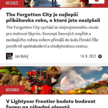
RECENZE
The Forgotten City je nejlepší
příběhovka roku, o které jste neslyšeli
The Forgotten City vychází ze stejnojmenného modu
pro kultovní Skyrim. Koncept časových smyček a
zanikajícího města ovšem přenáší do kulis římské říše
poměrně spektakulární a chvályhodnou cestou.
Jan Kalný
14. 8. 2021
NOVINKA
V Lightyear Frontier budete budovat
farmu na záhadné planetě