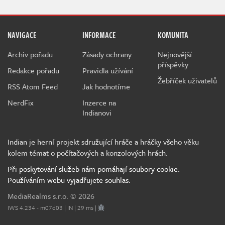
NAVIGACE
INFORMACE
KOMUNITA
Archiv pořadu
Zásady ochrany
Nejnovější
příspěvky
Redakce pořadu
Pravidla užívání
Žebříček uživatelů
RSS Atom Feed
Jak hodnotíme
NerdFix
Inzerce na
Indianovi
Indian je herní projekt sdružující hráče a hráčky všeho věku
kolem témat o počítačových a konzolových hrách.
Při poskytování služeb nám pomáhají soubory cookie.
Používáním webu vyjadřujete souhlas.
MediaRealms s.r.o.
© 2026
IWS 4.234 - m07d03 | IN | 29 ms |