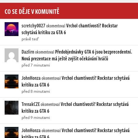
CO SE DĚJE V KOMUNITĚ
scretchy0027
Vrchol chamtivosti? Rockstar
okomentoval
schytává kritiku za GTA 6
právě teď
Dazlirn
Předobjednávky GTA 6 jsou bezprecedentní.
okomentoval
Nová prezentace má ještě zvýšit očekávání hráčů
před 7 minutami
JohnHonza
Vrchol chamtivosti? Rockstar schytává
okomentoval
kritiku za GTA 6
před 8 minutami
TrenakCZE
Vrchol chamtivosti? Rockstar schytává
okomentoval
kritiku za GTA 6
před 9 minutami
JohnHonza
Vrchol chamtivosti? Rockstar schytává
okomentoval
kritiku za GTA 6