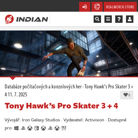
REALMERCH.STORE
Magazín
Recenze
Videa
Soutěže
Databáze počítačových a konzolových her
·
Tony Hawk’s Pro Skater 3 +
4
11. 7. 2025
Databáze
0
Tony Hawk’s Pro Skater 3 + 4
Komunita
Vývojář: Iron Galaxy Studios · Vydavatel: Activision · Dostupné
Redakce
pro: