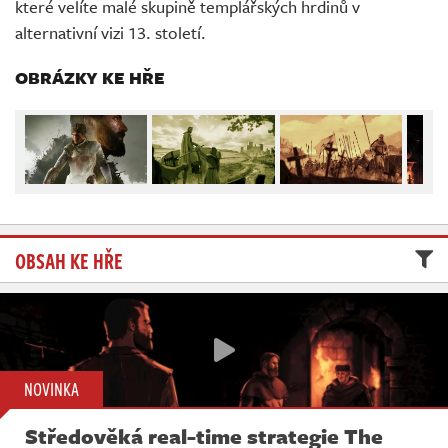
které velíte malé skupině templářských hrdinů v
Živě
alternativní vizi 13. století.
OBRÁZKY KE HŘE
OBSAH KE HŘE
NOVINKA
Středověká real-time strategie The