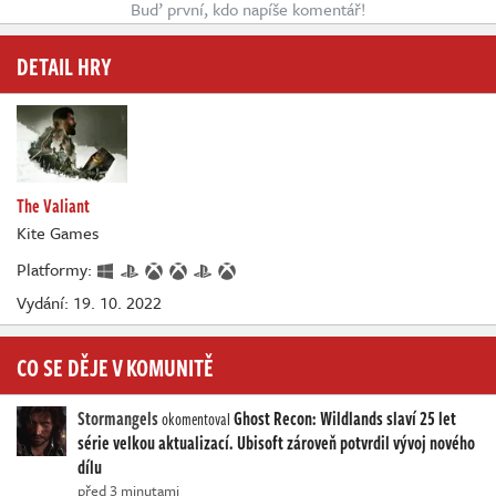
Buď první, kdo napíše komentář!
DETAIL HRY
The Valiant
Kite Games
Platformy:
Vydání: 19. 10. 2022
CO SE DĚJE V KOMUNITĚ
Stormangels
Ghost Recon: Wildlands slaví 25 let
okomentoval
série velkou aktualizací. Ubisoft zároveň potvrdil vývoj nového
dílu
před 3 minutami