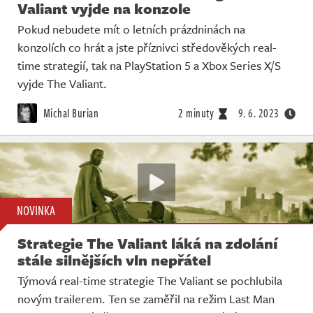
Valiant vyjde na konzole
Pokud nebudete mít o letních prázdninách na
konzolích co hrát a jste příznivci středověkých real-
time strategií, tak na PlayStation 5 a Xbox Series X/S
vyjde The Valiant.
Michal Burian
2 minuty
9. 6. 2023
NOVINKA
Strategie The Valiant láká na zdolání
stále silnějších vln nepřátel
Týmová real-time strategie The Valiant se pochlubila
novým trailerem. Ten se zaměřil na režim Last Man