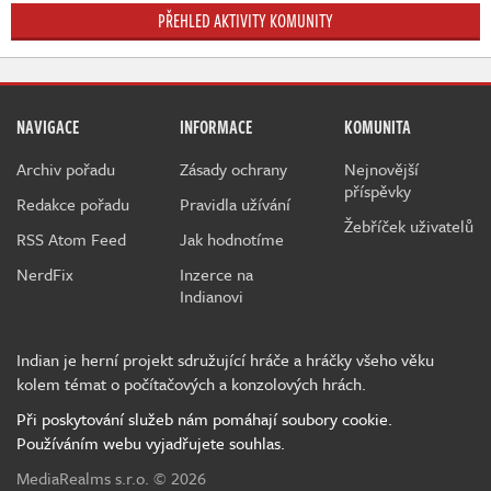
PŘEHLED AKTIVITY KOMUNITY
NAVIGACE
INFORMACE
KOMUNITA
Archiv pořadu
Zásady ochrany
Nejnovější
příspěvky
Redakce pořadu
Pravidla užívání
Žebříček uživatelů
RSS Atom Feed
Jak hodnotíme
NerdFix
Inzerce na
Indianovi
Indian je herní projekt sdružující hráče a hráčky všeho věku
kolem témat o počítačových a konzolových hrách.
Při poskytování služeb nám pomáhají soubory cookie.
Používáním webu vyjadřujete souhlas.
MediaRealms s.r.o.
© 2026