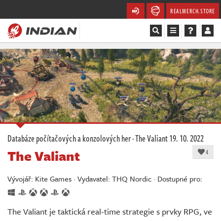
REALMERCH.STORE
Magazín
Recenze
Videa
Soutěže
Databáze počítačových a konzolových her
·
The Valiant
19. 10. 2022
The Valiant
Databáze
4
Komunita
Vývojář: Kite Games · Vydavatel: THQ Nordic · Dostupné pro:
Redakce
The Valiant je taktická real-time strategie s prvky RPG, ve