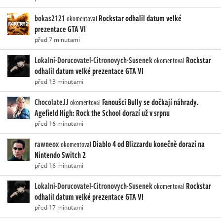
bokas2121
Rockstar odhalil datum velké
okomentoval
prezentace GTA VI
před 7 minutami
Lokalni-Dorucovatel-Citronovych-Susenek
Rockstar
okomentoval
odhalil datum velké prezentace GTA VI
před 13 minutami
ChocolateJJ
Fanoušci Bully se dočkají náhrady.
okomentoval
Agefield High: Rock the School dorazí už v srpnu
před 16 minutami
rawneox
Diablo 4 od Blizzardu konečně dorazí na
okomentoval
Nintendo Switch 2
před 16 minutami
Lokalni-Dorucovatel-Citronovych-Susenek
Rockstar
okomentoval
odhalil datum velké prezentace GTA VI
před 17 minutami