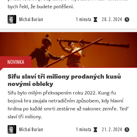
bych řekl, že budete potěšeni.
Michal Burian
1 minuta
28. 2. 2024
NOVINKA
Sifu slaví tři miliony prodaných kusů
novými obleky
Sifu bylo milým překvapením roku 2022. Kung-fu
bojová hra zaujala netradičním způsobem, kdy hlavní
hrdina po každé smrti zestárne až nakonec zemře. Teď
slaví tři miliony.
Michal Burian
1 minuta
21. 2. 2024