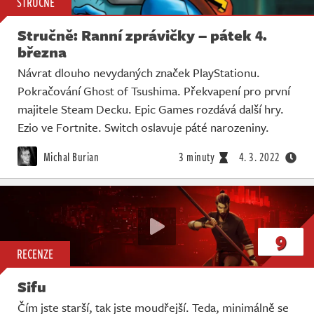
STRUČNĚ
Stručně: Ranní zprávičky – pátek 4.
března
Návrat dlouho nevydaných značek PlayStationu.
Pokračování Ghost of Tsushima. Překvapení pro první
majitele Steam Decku. Epic Games rozdává další hry.
Ezio ve Fortnite. Switch oslavuje páté narozeniny.
Michal Burian
3 minuty
4. 3. 2022
9
RECENZE
Sifu
Čím jste starší, tak jste moudřejší. Teda, minimálně se