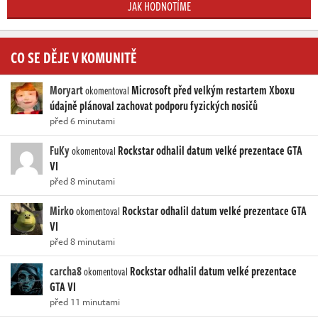
JAK HODNOTÍME
CO SE DĚJE V KOMUNITĚ
Moryart
Microsoft před velkým restartem Xboxu
okomentoval
údajně plánoval zachovat podporu fyzických nosičů
před 6 minutami
FuKy
Rockstar odhalil datum velké prezentace GTA
okomentoval
VI
před 8 minutami
Mirko
Rockstar odhalil datum velké prezentace GTA
okomentoval
VI
před 8 minutami
carcha8
Rockstar odhalil datum velké prezentace
okomentoval
GTA VI
před 11 minutami