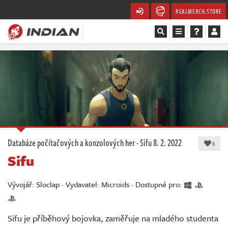
REALMERCH.STORE
Magazín
Recenze
Videa
Soutěže
Databáze počítačových a konzolových her
·
Sifu
8. 2. 2022
6
Sifu
Databáze
Komunita
Vývojář: Sloclap · Vydavatel: Microids · Dostupné pro:
Redakce
Sifu je příběhový bojovka, zaměřuje na mladého studenta