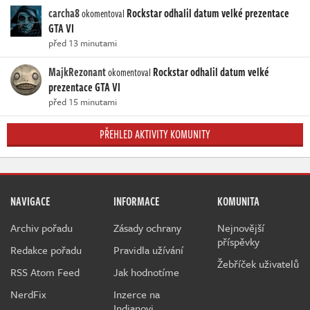
carcha8
Rockstar odhalil datum velké prezentace
okomentoval
GTA VI
před 13 minutami
MajkRezonant
Rockstar odhalil datum velké
okomentoval
prezentace GTA VI
před 15 minutami
PŘEHLED AKTIVITY KOMUNITY
NAVIGACE
INFORMACE
KOMUNITA
Archiv pořadu
Zásady ochrany
Nejnovější
příspěvky
Redakce pořadu
Pravidla užívání
Žebříček uživatelů
RSS Atom Feed
Jak hodnotíme
NerdFix
Inzerce na
Indianovi