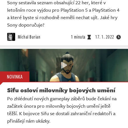
Sony sestavila seznam obsahující 22 her, které v
letošním roce vyjdou pro PlayStation 5 a PlayStation 4
a které byste si rozhodně neměli nechat ujít. Jaké hry
Sony doporučuje?
Michal Burian
1 minuta
17. 1. 2022
NOVINKA
Sifu osloví milovníky bojových umění
Po zhlédnutí nových gameplay záběrů bude čekání na
začátek února pro milovníky bojových umění ještě
těžší. K bojovce Sifu se dostali zahraniční redaktoři a
přinášejí nám ukázky.