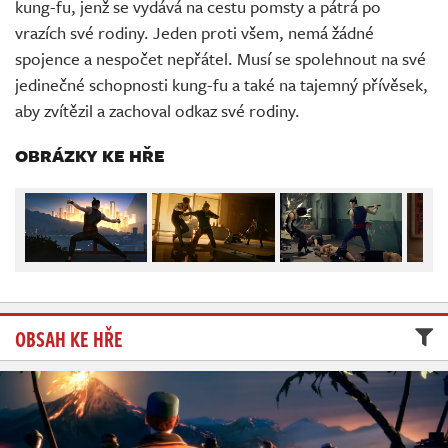
kung-fu, jenž se vydává na cestu pomsty a pátrá po
Živě
vrazích své rodiny. Jeden proti všem, nemá žádné
spojence a nespočet nepřátel. Musí se spolehnout na své
jedinečné schopnosti kung-fu a také na tajemný přívěsek,
aby zvítězil a zachoval odkaz své rodiny.
OBRÁZKY KE HŘE
OBSAH KE HŘE