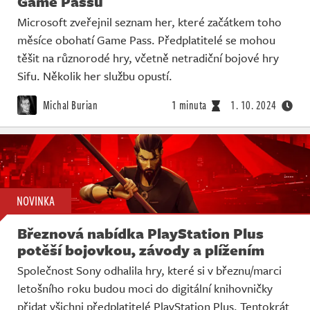
Game Passu
Microsoft zveřejnil seznam her, které začátkem toho
měsíce obohatí Game Pass. Předplatitelé se mohou
těšit na různorodé hry, včetně netradiční bojové hry
Sifu. Několik her službu opustí.
Michal Burian
1 minuta
1. 10. 2024
NOVINKA
Březnová nabídka PlayStation Plus
potěší bojovkou, závody a plížením
Společnost Sony odhalila hry, které si v březnu/marci
letošního roku budou moci do digitální knihovničky
přidat všichni předplatitelé PlayStation Plus. Tentokrát