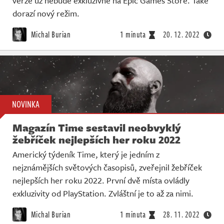
verze už nebude exkluzivně na Epic Games Store. Také
dorazí nový režim.
Michal Burian
1 minuta
20. 12. 2022
NOVINKA
Magazín Time sestavil neobvyklý
žebříček nejlepších her roku 2022
Americký týdeník Time, který je jedním z
nejznámějších světových časopisů, zveřejnil žebříček
nejlepších her roku 2022. První dvě místa ovládly
exkluzivity od PlayStation. Zvláštní je to až za nimi.
Michal Burian
1 minuta
28. 11. 2022