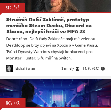
STRUČNĚ
Stručně: Další Zaklínač, prototyp
menšího Steam Decku, Discord na
Xboxu, nejlepší hráči ve FIFA 23
Dobré ráno. Další řady Zaklínače mají mít zelenou.
Deathloop se brzy objeví na Xboxu a v Game Passu.
Tvůrci Dynasty Warriors chystají konkurenci pro
Monster Hunter. Sifu míří na Switch.
Michal Burian
3 minuty
14. 9. 2022
NOVINKA