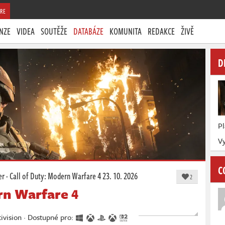
RE
NZE
VIDEA
SOUTĚŽE
DATABÁZE
KOMUNITA
REDAKCE
ŽIVĚ
D
P
Vy
C
er
·
Call of Duty: Modern Warfare 4
23. 10. 2026
2
rn Warfare 4
tivision · Dostupné pro: