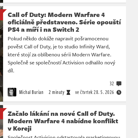
Call of Duty: Modern Warfare 4
oficiálně představeno. Série opouští
PS4 a míří i na Switch 2
Pokud někdo dokáže napravit pošramocenou
pověst Call of Duty, je to studio Infinity Ward,
které stojí za oblíbenou sérii Modern Warfare.
Společně se společností Activision odhalilo nový
díl.
32
Michal Burian
2 minuty
ve čtvrtek
28. 5. 2026
Začalo lákání na nové Call of Duty.
Modern Warfare 4 nabídne konflikt
v Koreji
Společnost Activision odstartovala marketingovou