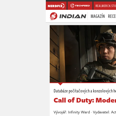
REALMERCH.STO
MAGAZÍN
RECE
Databáze počítačových a konzolových h
Call of Duty: Mode
Vývojář: Infinity Ward · Vydavatel: Ac