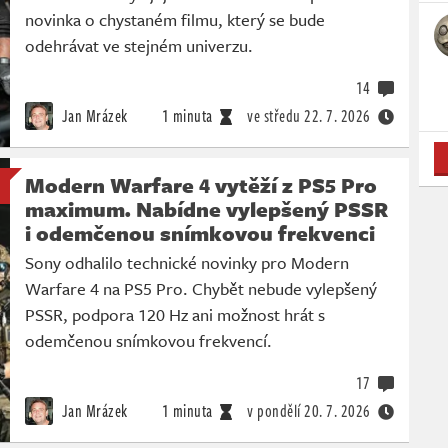
novinka o chystaném filmu, který se bude
odehrávat ve stejném univerzu.
14
Jan Mrázek
1 minuta
ve středu
22. 7. 2026
Modern Warfare 4 vytěží z PS5 Pro
maximum. Nabídne vylepšený PSSR
i odemčenou snímkovou frekvenci
Sony odhalilo technické novinky pro Modern
Warfare 4 na PS5 Pro. Chybět nebude vylepšený
PSSR, podpora 120 Hz ani možnost hrát s
odemčenou snímkovou frekvencí.
17
Jan Mrázek
1 minuta
v pondělí
20. 7. 2026