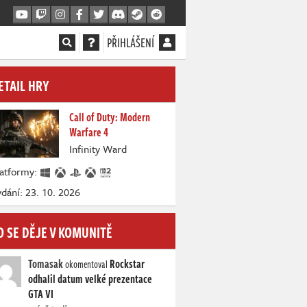
PŘIHLÁŠENÍ
ETAIL HRY
Call of Duty: Modern
Warfare 4
Infinity Ward
latformy:
dání: 23. 10. 2026
O SE DĚJE V KOMUNITĚ
Tomasak
Rockstar
okomentoval
odhalil datum velké prezentace
GTA VI