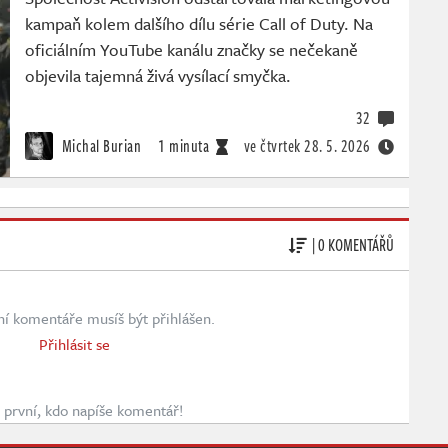
kampaň kolem dalšího dílu série Call of Duty. Na
oficiálním YouTube kanálu značky se nečekaně
objevila tajemná živá vysílací smyčka.
32
Michal Burian
1 minuta
ve čtvrtek
28. 5. 2026
| 0 KOMENTÁŘŮ
ní komentáře musíš být přihlášen.
Přihlásit se
první, kdo napíše komentář!