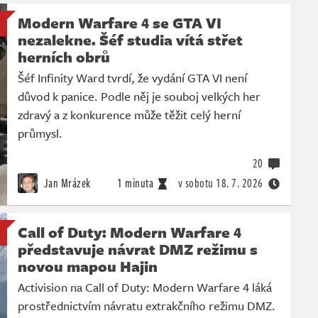
Modern Warfare 4 se GTA VI
nezalekne. Šéf studia vítá střet
herních obrů
Šéf Infinity Ward tvrdí, že vydání GTA VI není
důvod k panice. Podle něj je souboj velkých her
zdravý a z konkurence může těžit celý herní
průmysl.
20
Jan Mrázek
1 minuta
v sobotu
18. 7. 2026
Call of Duty: Modern Warfare 4
představuje návrat DMZ režimu s
novou mapou Hajin
Activision na Call of Duty: Modern Warfare 4 láká
prostřednictvím návratu extrakčního režimu DMZ.