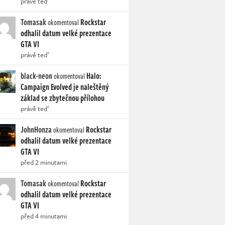
právě teď
Tomasak
Rockstar
okomentoval
odhalil datum velké prezentace
GTA VI
právě teď
black-neon
Halo:
okomentoval
Campaign Evolved je naleštěný
základ se zbytečnou přílohou
právě teď
JohnHonza
Rockstar
okomentoval
odhalil datum velké prezentace
GTA VI
před 2 minutami
Tomasak
Rockstar
okomentoval
odhalil datum velké prezentace
GTA VI
před 4 minutami