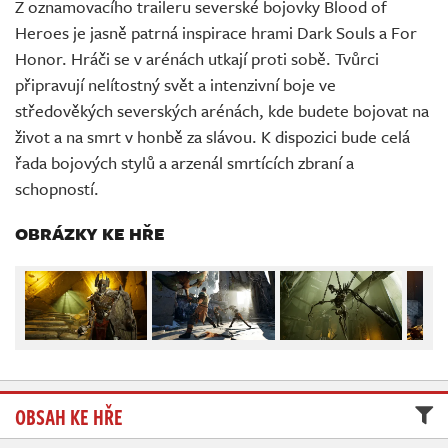
Z oznamovacího traileru severské bojovky Blood of
Živě
Heroes je jasně patrná inspirace hrami Dark Souls a For
Honor. Hráči se v arénách utkají proti sobě. Tvůrci
připravují nelítostný svět a intenzivní boje ve
středověkých severských arénách, kde budete bojovat na
život a na smrt v honbě za slávou. K dispozici bude celá
řada bojových stylů a arzenál smrtících zbraní a
schopností.
OBRÁZKY KE HŘE
OBSAH KE HŘE