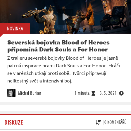
NOVINKA
Severská bojovka Blood of Heroes
připomíná Dark Souls a For Honor
Z traileru severské bojovky Blood of Heroes je jasně
patrná inspirace hrami Dark Souls a For Honor. Hráči
se v arénách utkají proti sobě. Tvůrci připravují
nelítostný svět a intenzivní boj.
Michal Burian
1 minuta
3. 5. 2021
DISKUZE
| 0 KOMENTÁŘŮ