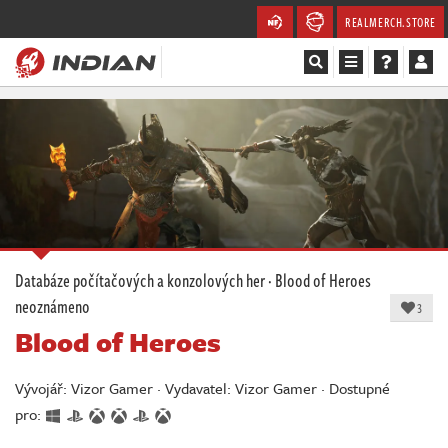
REALMERCH.STORE
Magazín
Recenze
Videa
Soutěže
Databáze počítačových a konzolových her
·
Blood of Heroes
neoznámeno
Databáze
3
Blood of Heroes
Komunita
Vývojář: Vizor Gamer · Vydavatel: Vizor Gamer · Dostupné
Redakce
pro: