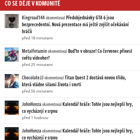
CO SE DĚJE V KOMUNITĚ
Kingroad144
Předobjednávky GTA 6 jsou
okomentoval
bezprecedentní. Nová prezentace má ještě zvýšit očekávání
hráčů
před 18 minutami
Metalfetamin
Buďte v obraze! Co červenec přinesl
okomentoval
světu videoher?
před 25 minutami
ChocolateJJ
Titan Quest 2 dostává novou třídu,
okomentoval
která vládne silami života i smrti
před 56 minutami
JohnHonza
Kalendář hráče: Tohle jsou nejlepší hry,
okomentoval
co vycházejí v srpnu
před 1 hodinou
JohnHonza
Kalendář hráče: Tohle jsou nejlepší hry,
okomentoval
co vycházejí v srpnu