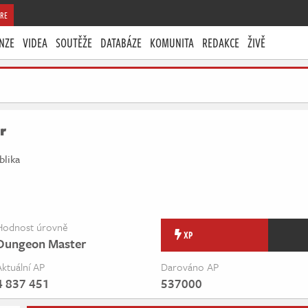
RE
NZE
VIDEA
SOUTĚŽE
DATABÁZE
KOMUNITA
REDAKCE
ŽIVĚ
r
blika
Hodnost úrovně
XP
Dungeon Master
Aktuální AP
Darováno AP
4 837 451
537000