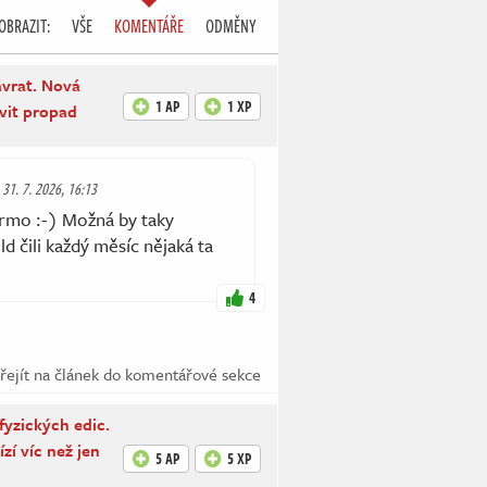
OBRAZIT:
VŠE
KOMENTÁŘE
ODMĚNY
ávrat. Nová
1 AP
1 XP
avit propad
 31. 7. 2026, 16:13
armo :-) Možná by taky
 čili každý měsíc nějaká ta
4
řejít na článek do komentářové sekce
fyzických edic.
zí víc než jen
5 AP
5 XP