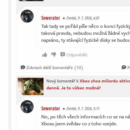
Sewerator
čtvrtek, 9. 7. 2026, 6:01
Tak tady se pořád píše něco o konci fyzick
taková pravda, nebudou možná žádné vychá
napsáno, ty stávající fyzické disky se budo
Odpovědět
Zobrazit další komentáře (10)
P
Nový komentář k
Xbox chce miliardu aktiv
denně. Je to vůbec možné?
Sewerator
čtvrtek, 9. 7. 2026, 5:11
No, po těch všech informacích co se na nás
Xboxu jsem zvědav co z toho vzejde.