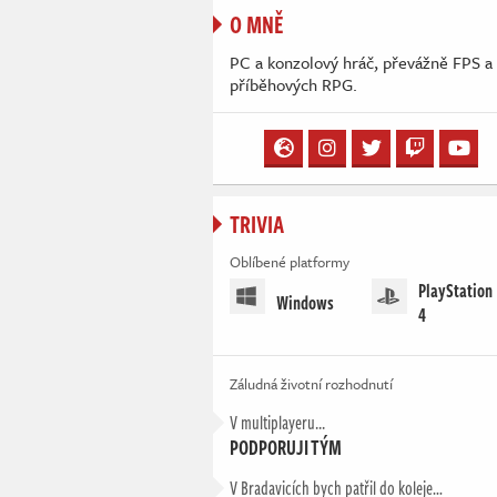
O MNĚ
PC a konzolový hráč, převážně FPS a
příběhových RPG.
TRIVIA
Oblíbené platformy
PlayStation
Windows
4
Záludná životní rozhodnutí
V multiplayeru...
PODPORUJI TÝM
V Bradavicích bych patřil do koleje…