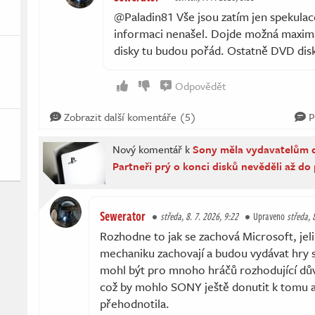
@Paladin81 Vše jsou zatím jen spekulace
informaci nenašel. Dojde možná maxim
disky tu budou pořád. Ostatně DVD disk
Odpovědět
Zobrazit další komentáře (5)
P
Nový komentář k
Sony měla vydavatelům d
Partneři prý o konci disků nevěděli až do 
Sewerator
středa, 8. 7. 2026, 9:22
Upraveno
středa, 
Rozhodne to jak se zachová Microsoft, jel
mechaniku zachovají a budou vydávat hry stá
mohl být pro mnoho hráčů rozhodující dův
což by mohlo SONY ještě donutit k tomu 
přehodnotila.