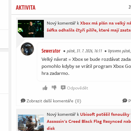
AKTIVITA
Z
Nový komentář k
Xbox má plán na velký n
šéfka odhalila čtyři pilíře, které mají zast
Sewerator
pátek, 31. 7. 2026, 16:11
Upraveno
pátek,
Velký návrat = Xbox se bude rozdávat zad
pomohlo kdyby se vrátil program Xbox Gold
hra zadarmo.
Odpovědět
Zobrazit další komentáře (0)
P
Nový komentář k
Ubisoft potěšil fanoušky 
Assassin's Creed Black Flag Resynced nabí
disk