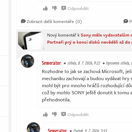
Odpovědět
Zobrazit další komentáře (0)
P
Nový komentář k
Sony měla vydavatelům d
Partneři prý o konci disků nevěděli až do 
Sewerator
středa, 8. 7. 2026, 9:22
Upraveno
středa, 
Rozhodne to jak se zachová Microsoft, jel
mechaniku zachovají a budou vydávat hry stá
mohl být pro mnoho hráčů rozhodující dův
což by mohlo SONY ještě donutit k tomu 
přehodnotila.
Odpovědět
Sewerator
čtvrtek, 9. 7. 2026, 3:53