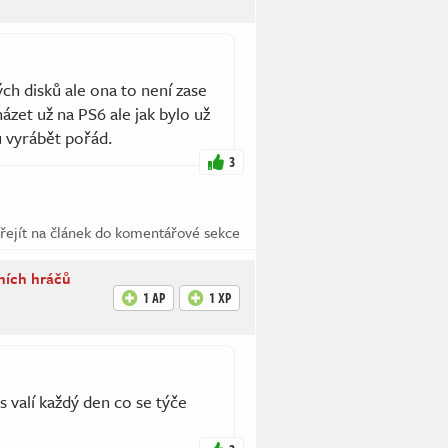
ých disků ale ona to není zase
zet už na PS6 ale jak bylo už
u vyrábět pořád.
3
řejít na článek do komentářové sekce
ních hráčů
1 AP
1 XP
 valí každý den co se týče