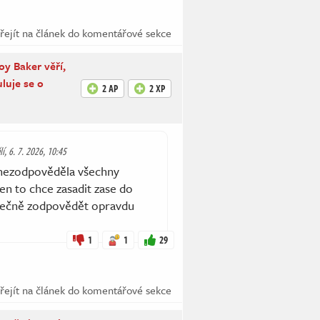
řejít na článek do komentářové sekce
roy Baker věří,
luje se o
2 AP
2 XP
í, 6. 7. 2026, 10:45
t nezodpověděla všechny
Jen to chce zasadit zase do
nečně zodpovědět opravdu
1
1
29
řejít na článek do komentářové sekce