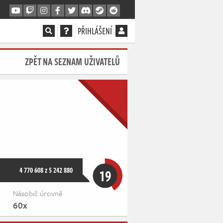
PŘIHLÁŠENÍ
ZPĚT NA SEZNAM UŽIVATELŮ
4 770 608 z 5 242 880
19
Násobič úrovně
60x