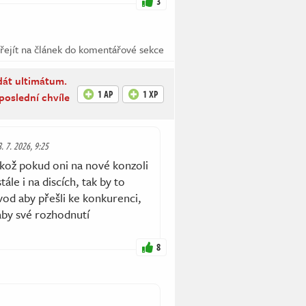
3
řejít na článek do komentářové sekce
át ultimátum.
1 AP
1 XP
poslední chvíle
8. 7. 2026, 9:25
ikož pokud oni na nové konzoli
le i na discích, tak by to
od aby přešli ke konkurenci,
aby své rozhodnutí
8