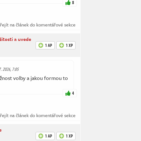
8
řejít na článek do komentářové sekce
žitosti a uvede
1 AP
1 XP
7. 2026, 7:05
žnost volby a jakou formou to
4
řejít na článek do komentářové sekce
e
1 AP
1 XP