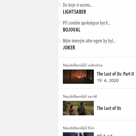
Do boje si vezmu…
LIGHTSABER
Při zombie apokalypse bych...
BOJOVAL
Mým temným alter-egem by byl…
JOKER
Nejoblíbenější videohra
The Last of Us: Part II
19. 6. 2020
Nejoblíbenější seriál
The Last of Us
Nejoblíbenější film