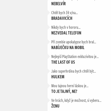
NEBELVÍR
Chtěl bych žít v/na…
BRADAVICÍCH
Nikdy bych v hororu…
NEZVEDAL TELEFON
Při zombie apokalypse bych bral…
NABÍJEČKU NA MOBIL
Nejlepší PlayStation exkluzivitou je...
THE LAST OF US
Jako superhrdina bych chtěl být...
HULKEM
Mou tajnou herní láskou je…
TO JE TAJNÝ, NE?
Ve hrách, když je možnost, si vyberu...
ŽENU