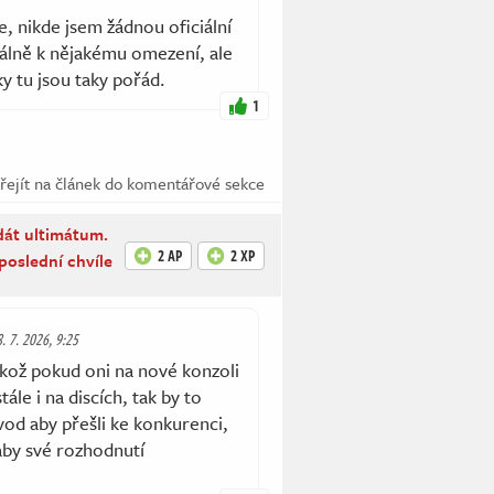
, nikde jsem žádnou oficiální
álně k nějakému omezení, ale
y tu jsou taky pořád.
1
řejít na článek do komentářové sekce
át ultimátum.
2 AP
2 XP
poslední chvíle
8. 7. 2026, 9:25
ikož pokud oni na nové konzoli
le i na discích, tak by to
od aby přešli ke konkurenci,
aby své rozhodnutí