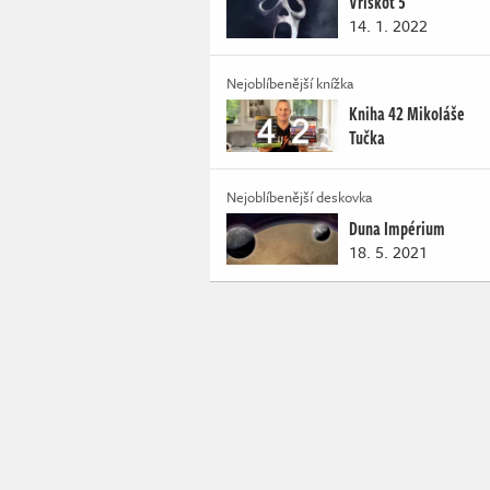
Vřískot 5
14. 1. 2022
Nejoblíbenější knížka
Kniha 42 Mikoláše
Tučka
Nejoblíbenější deskovka
Duna Impérium
18. 5. 2021