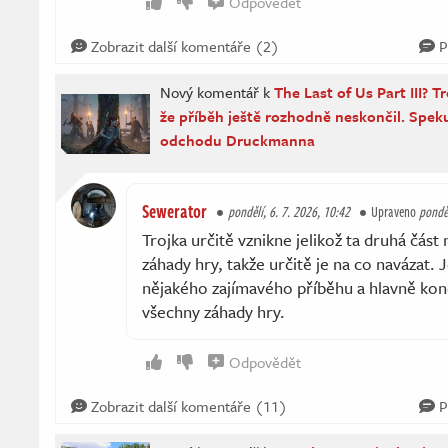
Odpovědět
Zobrazit další komentáře (2)
P
Nový komentář k
The Last of Us Part III? T
že příběh ještě rozhodně neskončil. Speku
odchodu Druckmanna
Sewerator
pondělí, 6. 7. 2026, 10:42
Upraveno
ponděl
Trojka určitě vznikne jelikož ta druhá čás
záhady hry, takže určitě je na co navázat. 
nějakého zajímavého příběhu a hlavně ko
všechny záhady hry.
Odpovědět
Zobrazit další komentáře (11)
P