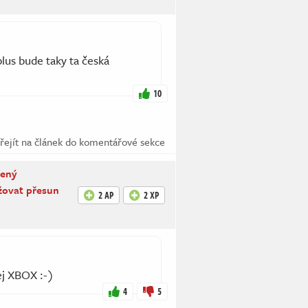
lus bude taky ta česká
10
řejít na článek do komentářové sekce
mený
žovat přesun
2 AP
2 XP
ej XBOX :-)
4
5