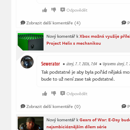
Odpovědět
Zobrazit další komentáře (4)
P
Nový komentář k
Xbox možná využije příle
Project Helix s mechanikou
Sewerator
úterý, 7. 7. 2026, 7:04
Upraveno
úterý, 7. 
Tak podstatné je aby byla pořád nějaká mo
bude to už není zase tak podstatné.
Odpovědět
Zobrazit další komentáře (0)
P
Nový komentář k
Gears of War: E-Day bud
nejambicióznějším dílem série