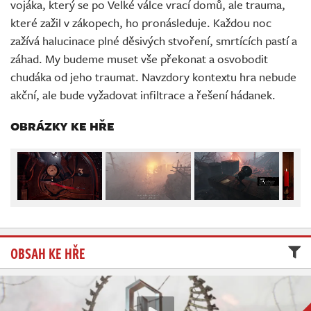
vojáka, který se po Velké válce vrací domů, ale trauma,
Živě
které zažil v zákopech, ho pronásleduje. Každou noc
zažívá halucinace plné děsivých stvoření, smrtících pastí a
záhad. My budeme muset vše překonat a osvobodit
chudáka od jeho traumat. Navzdory kontextu hra nebude
akční, ale bude vyžadovat infiltrace a řešení hádanek.
OBRÁZKY KE HŘE
OBSAH KE HŘE