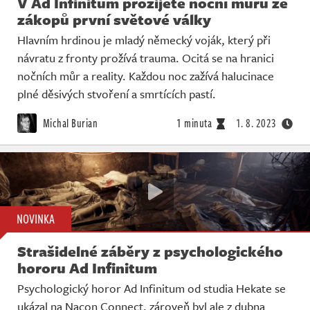
V Ad Infinitum prožijete noční můru ze
zákopů první světové války
Hlavním hrdinou je mladý německý voják, který při
návratu z fronty prožívá trauma. Ocitá se na hranici
nočních můr a reality. Každou noc zažívá halucinace
plné děsivých stvoření a smrtících pastí.
Michal Burian
1 minuta
1. 8. 2023
NOVINKA
Strašidelné záběry z psychologického
hororu Ad Infinitum
Psychologický horor Ad Infinitum od studia Hekate se
ukázal na Nacon Connect, zároveň byl ale z dubna