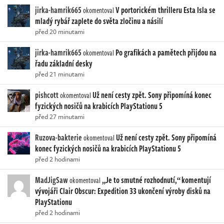
jirka-hamrik665
V portorickém thrilleru Esta Isla se
okomentoval
mladý rybář zaplete do světa zločinu a násilí
před 20 minutami
jirka-hamrik665
Po grafikách a pamětech přijdou na
okomentoval
řadu základní desky
před 21 minutami
pishcott
Už není cesty zpět. Sony připomíná konec
okomentoval
fyzických nosičů na krabicích PlayStationu 5
před 27 minutami
Ruzova-bakterie
Už není cesty zpět. Sony připomíná
okomentoval
konec fyzických nosičů na krabicích PlayStationu 5
před 2 hodinami
MadJigSaw
„Je to smutné rozhodnutí,“ komentují
okomentoval
vývojáři Clair Obscur: Expedition 33 ukončení výroby disků na
PlayStationu
před 2 hodinami