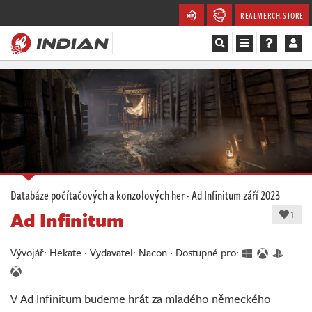
REALMERCH.STORE
Magazín
Recenze
Videa
Soutěže
Databáze počítačových a konzolových her
·
Ad Infinitum
září 2023
Ad Infinitum
Databáze
1
Komunita
Vývojář: Hekate · Vydavatel: Nacon · Dostupné pro:
Redakce
V Ad Infinitum budeme hrát za mladého německého