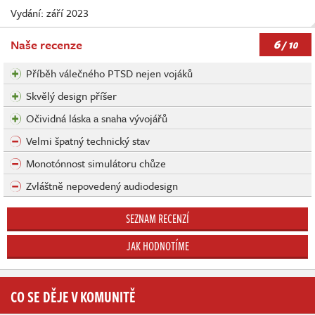
Vydání: září 2023
6
Naše recenze
/ 10
Příběh válečného PTSD nejen vojáků
Skvělý design příšer
Očividná láska a snaha vývojářů
Velmi špatný technický stav
Monotónnost simulátoru chůze
Zvláštně nepovedený audiodesign
SEZNAM RECENZÍ
JAK HODNOTÍME
CO SE DĚJE V KOMUNITĚ