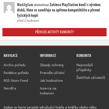
MadJigSaw
Zatímco PlayStation končí s výrobou
okomentoval
disků, Xbox se zaměřuje na zpětnou kompatibilitu a převod
fyzických kopií
před 2 hodinami
PŘEHLED AKTIVITY KOMUNITY
NAVIGACE
INFORMACE
KOMUNITA
Archiv pořadu
Zásady ochrany
Nejnovější
příspěvky
Redakce pořadu
Pravidla užívání
Žebříček uživatelů
RSS Atom Feed
Jak hodnotíme
NerdFix
Inzerce na
Indianovi
Indian je herní projekt sdružující hráče a hráčky všeho věku