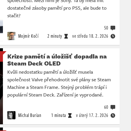
společnosti. Mezi nimi je Sony. Ta by měla mít
dostatečné zásoby pamětí pro PS5, ale bude to
stačit?
50
Mojmír Kočí
2 minuty
ve středu
18. 2. 2026
Krize pamětí a úložišť dopadla na
Steam Deck OLED
Kvůli nedostatku pamětí a úložišť musela
společnost Valve přehodnotit své plány se Steam
Machine a Steam Frame. Stejný problém trápí i
populární Steam Deck. Zařízení je vyprodané.
60
Michal Burian
1 minuta
v úterý
17. 2. 2026