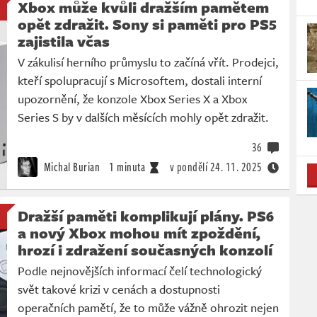
Xbox může kvůli dražším pamětem
opět zdražit. Sony si paměti pro PS5
zajistila včas
V zákulisí herního průmyslu to začíná vřít. Prodejci,
kteří spolupracují s Microsoftem, dostali interní
upozornění, že konzole Xbox Series X a Xbox
Series S by v dalších měsících mohly opět zdražit.
36
Michal Burian
1 minuta
v pondělí
24. 11. 2025
Dražší paměti komplikují plány. PS6
a nový Xbox mohou mít zpoždění,
hrozí i zdražení současných konzolí
Podle nejnovějších informací čelí technologický
svět takové krizi v cenách a dostupnosti
operačních pamětí, že to může vážně ohrozit nejen