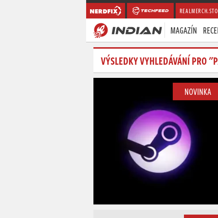
REALMERCH.STO
MAGAZÍN
RECE
VÝSLEDKY VYHLEDÁVÁNÍ PRO "
NOVINKA