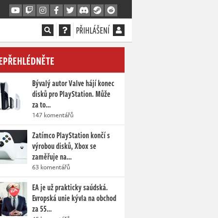
PŘIHLÁŠENÍ
EPŘEHLÉDNĚTE
Bývalý autor Valve hájí konec
disků pro PlayStation. Může
za to…
147 komentářů
Zatímco PlayStation končí s
výrobou disků, Xbox se
zaměřuje na…
63 komentářů
EA je už prakticky saúdská.
Evropská unie kývla na obchod
za 55…