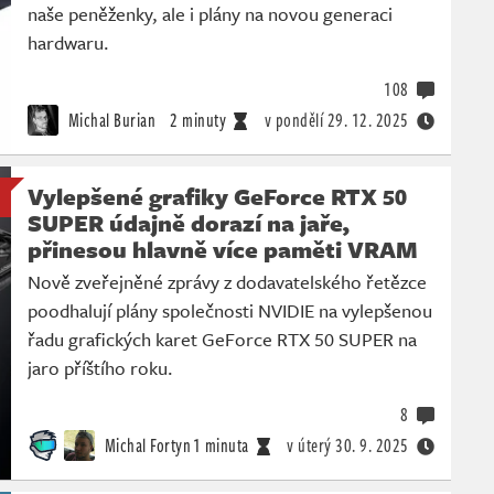
naše peněženky, ale i plány na novou generaci
hardwaru.
108
Michal Burian
2 minuty
v pondělí
29. 12. 2025
Vylepšené grafiky GeForce RTX 50
SUPER údajně dorazí na jaře,
přinesou hlavně více paměti VRAM
Nově zveřejněné zprávy z dodavatelského řetězce
poodhalují plány společnosti NVIDIE na vylepšenou
řadu grafických karet GeForce RTX 50 SUPER na
jaro příštího roku.
8
Michal Fortyn
1 minuta
v úterý
30. 9. 2025