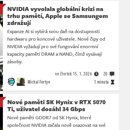
NVIDIA vyvolala globální krizi na
trhu pamětí, Apple se Samsungem
zdražují
Expanze AI si vybírá svou daň na dostupnosti
hardwaru pro koncové uživatele. Nové čipy od
NVIDIA vyžadují pro své fungování enormní
kapacity pamětí DRAM a NAND, čímž vysávají
zásoby.
ve čtvrtek
15. 1. 2026
20
Michal Fortyn
1 minuta
Nové paměti SK Hynix v RTX 5070
Ti, uživatel dosáhl 34 Gbps
Nové paměti GDDR7 od SK Hynix, které
společnost NVIDIA začala nově osazovat na své