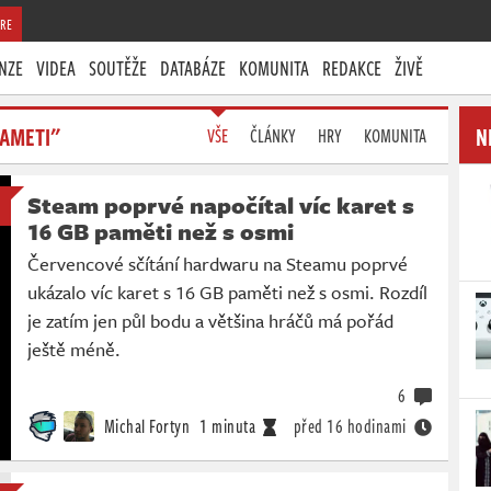
RE
NZE
VIDEA
SOUTĚŽE
DATABÁZE
KOMUNITA
REDAKCE
ŽIVĚ
PAMETI"
N
VŠE
ČLÁNKY
HRY
KOMUNITA
Steam poprvé napočítal víc karet s
16 GB paměti než s osmi
Červencové sčítání hardwaru na Steamu poprvé
ukázalo víc karet s 16 GB paměti než s osmi. Rozdíl
je zatím jen půl bodu a většina hráčů má pořád
ještě méně.
6
Michal Fortyn
1 minuta
před 16 hodinami