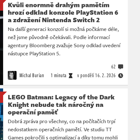
Kvůli enormně drahým pamětím
hrozí odklad konzole PlayStation 6
a zdražení Nintenda Switch 2
Na další generaci konzolí si možná počkáme déle,
než jsme původně očekávali. Podle informací
agentury Bloomberg zvažuje Sony odklad uvedení
nástupce PlayStation 5.
62
Michal Burian
1 minuta
v pondělí
16. 2. 2026
LEGO Batman: Legacy of the Dark
Knight nebude tak náročný na
operační paměť
Dobrá zpráva pro všechny, co na počítačích trpí
nedostatkem operačních pamětí. Ve studiu TT
Games pokročili s optimalizací a díky tomu mohli