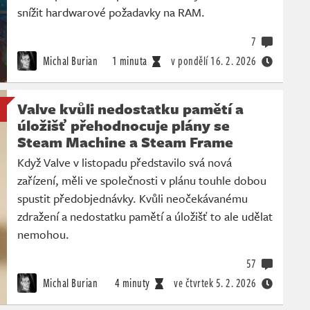
snížit hardwarové požadavky na RAM.
7
Michal Burian
1 minuta
v pondělí
16. 2. 2026
Valve kvůli nedostatku pamětí a
úložišť přehodnocuje plány se
Steam Machine a Steam Frame
Když Valve v listopadu představilo svá nová
zařízení, měli ve společnosti v plánu touhle dobou
spustit předobjednávky. Kvůli neočekávanému
zdražení a nedostatku pamětí a úložišť to ale udělat
nemohou.
57
Michal Burian
4 minuty
ve čtvrtek
5. 2. 2026