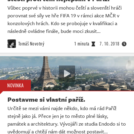
Vůbec poprvé v historii mohou čeští a slovenští hráči
porovnat své síly ve hře FIFA 19 v rámci akce MČR v
konzolových hrách. Kdo se probojuje v kvalifikaci a
následně ovládne finále, bude moci zkusit…
Tomáš Novotný
1 minuta
7. 10. 2018
NOVINKA
Postavme si vlastní paříž.
Určitě se mezi vámi najde někdo, kdo má rád Paříž
stejně jako já. Přece jen je to město plné lásky,
památek a architektury. Vývojáři ze studia Endodo si to
uvědomují a chtějí nám dát možnost postavit…