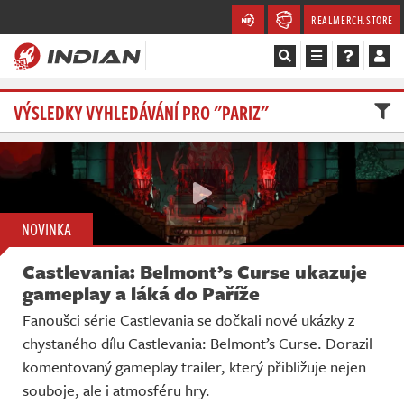
REALMERCH.STORE
Magazín
VÝSLEDKY VYHLEDÁVÁNÍ PRO "PARIZ"
Recenze
Videa
NOVINKA
Soutěže
Castlevania: Belmont’s Curse ukazuje
Databáze
gameplay a láká do Paříže
Fanoušci série Castlevania se dočkali nové ukázky z
Komunita
chystaného dílu Castlevania: Belmont’s Curse. Dorazil
komentovaný gameplay trailer, který přibližuje nejen
Redakce
souboje, ale i atmosféru hry.