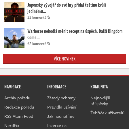
Japonský vývojář do své hry přidal češtinu kvůli
jedinému…
22 komentářů
Warhorse nehodlá měnit recept na úspěch. Další Kingdom
Come…
62 komentářů
VÍCE NOVINEK
NAVIGACE
INFORMACE
KOMUNITA
Archiv pořadu
Zásady ochrany
Nejnovější
příspěvky
Redakce pořadu
Pravidla užívání
Žebříček uživatelů
RSS Atom Feed
Jak hodnotíme
NerdFix
Inzerce na