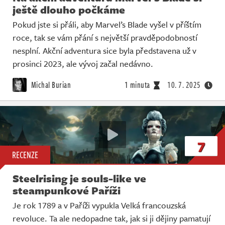
ještě dlouho počkáme
Pokud jste si přáli, aby Marvel’s Blade vyšel v příštím
roce, tak se vám přání s největší pravděpodobností
nesplní. Akční adventura sice byla představena už v
prosinci 2023, ale vývoj začal nedávno.
Michal Burian
1 minuta
10. 7. 2025
7
RECENZE
Steelrising je souls-like ve
steampunkové Paříži
Je rok 1789 a v Paříži vypukla Velká francouzská
revoluce. Ta ale nedopadne tak, jak si ji dějiny pamatují