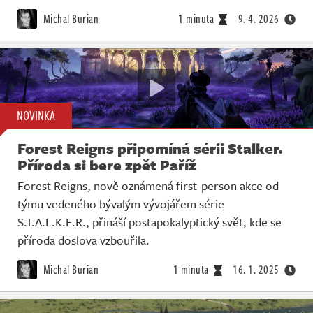
Živě
Michal Burian
1 minuta
9. 4. 2026
NOVINKA
Forest Reigns připomíná sérii Stalker.
Příroda si bere zpět Paříž
Forest Reigns, nově oznámená first-person akce od
týmu vedeného bývalým vývojářem série
S.T.A.L.K.E.R., přináší postapokalyptický svět, kde se
příroda doslova vzbouřila.
Michal Burian
1 minuta
16. 1. 2025