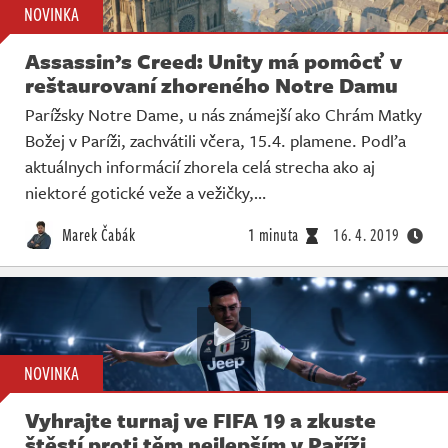
NOVINKA
Assassin’s Creed: Unity má pomôcť v
reštaurovaní zhoreného Notre Damu
Parížsky Notre Dame, u nás známejší ako Chrám Matky
Božej v Paríži, zachvátili včera, 15.4. plamene. Podľa
aktuálnych informácií zhorela celá strecha ako aj
niektoré gotické veže a vežičky,…
Marek Čabák
1 minuta
16. 4. 2019
NOVINKA
Vyhrajte turnaj ve FIFA 19 a zkuste
štěstí proti těm nejlepším v Paříži