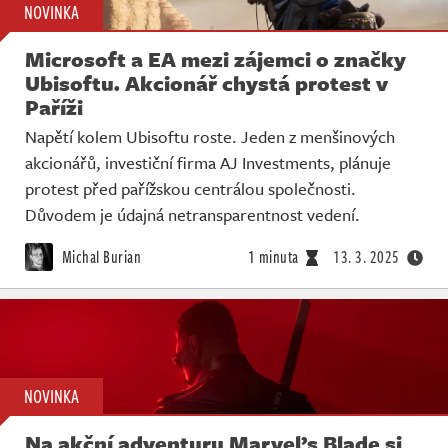
NOVINKA
Microsoft a EA mezi zájemci o značky
Ubisoftu. Akcionář chystá protest v
Paříži
Napětí kolem Ubisoftu roste. Jeden z menšinových
akcionářů, investiční firma AJ Investments, plánuje
protest před pařížskou centrálou společnosti.
Důvodem je údajná netransparentnost vedení.
Michal Burian
1 minuta
13. 3. 2025
NOVINKA
Na akční adventuru Marvel’s Blade si