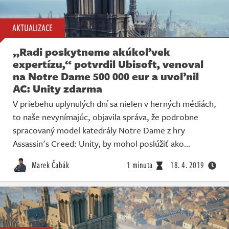
AKTUALIZACE
„Radi poskytneme akúkoľvek
expertízu,“ potvrdil Ubisoft, venoval
na Notre Dame 500 000 eur a uvoľnil
AC: Unity zdarma
V priebehu uplynulých dní sa nielen v herných médiách,
to naše nevynímajúc, objavila správa, že podrobne
spracovaný model katedrály Notre Dame z hry
Assassin's Creed: Unity, by mohol poslúžiť ako…
Marek Čabák
1 minuta
18. 4. 2019