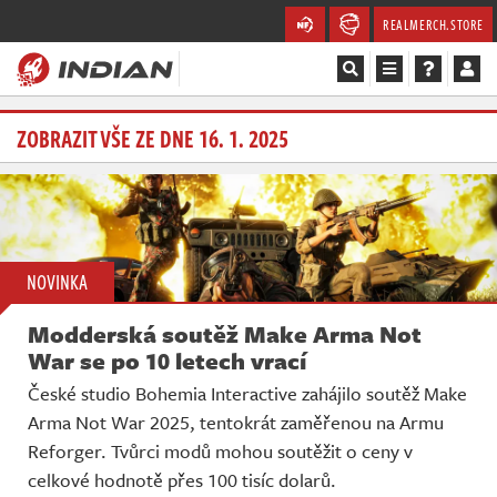
REALMERCH.STORE
Magazín
ZOBRAZIT VŠE ZE DNE 16. 1. 2025
Recenze
Videa
NOVINKA
Soutěže
Modderská soutěž Make Arma Not
Databáze
War se po 10 letech vrací
České studio Bohemia Interactive zahájilo soutěž Make
Komunita
Arma Not War 2025, tentokrát zaměřenou na Armu
Reforger. Tvůrci modů mohou soutěžit o ceny v
Redakce
celkové hodnotě přes 100 tisíc dolarů.