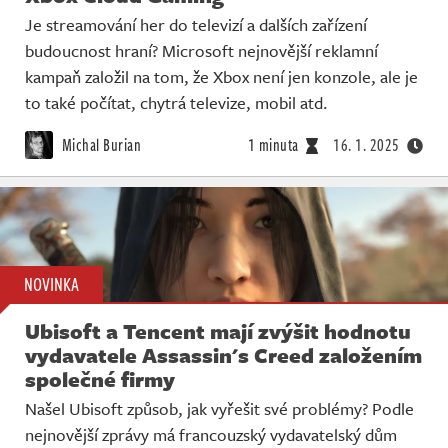
Je streamování her do televizí a dalších zařízení
budoucnost hraní? Microsoft nejnovější reklamní
kampaň založil na tom, že Xbox není jen konzole, ale je
to také počítat, chytrá televize, mobil atd.
Michal Burian
1 minuta
16. 1. 2025
NOVINKA
Ubisoft a Tencent mají zvýšit hodnotu
vydavatele Assassin's Creed založením
společné firmy
Našel Ubisoft způsob, jak vyřešit své problémy? Podle
nejnovější zprávy má francouzský vydavatelský dům