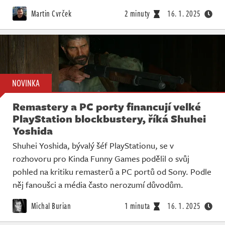
Živě
Martin Cvrček
2 minuty
16. 1. 2025
NOVINKA
Remastery a PC porty financují velké
PlayStation blockbustery, říká Shuhei
Yoshida
Shuhei Yoshida, bývalý šéf PlayStationu, se v
rozhovoru pro Kinda Funny Games podělil o svůj
pohled na kritiku remasterů a PC portů od Sony. Podle
něj fanoušci a média často nerozumí důvodům.
Michal Burian
1 minuta
16. 1. 2025