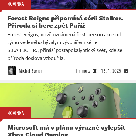
NOVINKA
Forest Reigns připomíná sérii Stalker.
Příroda si bere zpět Paříž
Forest Reigns, nově oznámená first-person akce od
týmu vedeného bývalým vývojářem série
S.T.A.L.K.E.R., přináší postapokalyptický svět, kde se
příroda doslova vzbouřila.
Michal Burian
1 minuta
16. 1. 2025
NOVINKA
Microsoft má v plánu výrazně vylepšit
Xbox Cloud Gaming