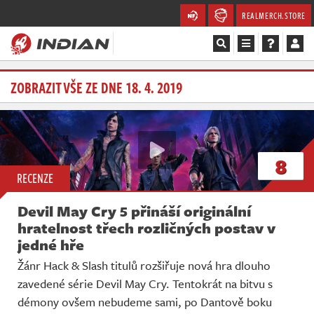
REALMERCH.STORE
Magazín
ZOBRAZIT VŠE ZE DNE 18. 4. 2019
Recenze
Videa
8
RECENZE
Soutěže
Devil May Cry 5 přináší originální
Databáze
hratelnost třech rozličných postav v
jedné hře
Komunita
Žánr Hack & Slash titulů rozšiřuje nová hra dlouho
zavedené série Devil May Cry. Tentokrát na bitvu s
Redakce
démony ovšem nebudeme sami, po Dantově boku