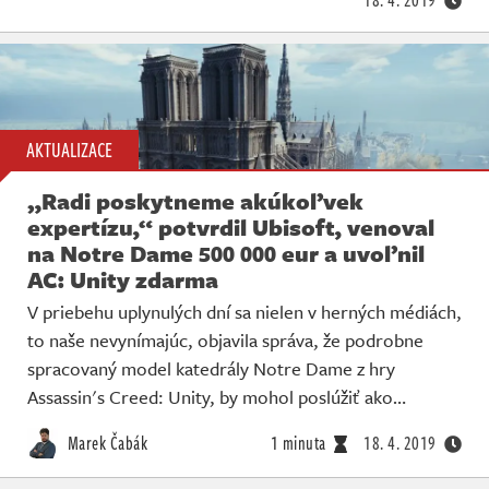
18. 4. 2019
AKTUALIZACE
„Radi poskytneme akúkoľvek
expertízu,“ potvrdil Ubisoft, venoval
na Notre Dame 500 000 eur a uvoľnil
AC: Unity zdarma
V priebehu uplynulých dní sa nielen v herných médiách,
to naše nevynímajúc, objavila správa, že podrobne
spracovaný model katedrály Notre Dame z hry
Assassin's Creed: Unity, by mohol poslúžiť ako…
Marek Čabák
1 minuta
18. 4. 2019