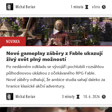
Živě
Michal Burian
1 minuta
včera
NOVINKA
Nové gameplay záběry z Fable ukazují
živý svět plný možností
Po nedávném odkladu se vývojáři pochlubili rozsáhlou
půlhodinovou ukázkou z očekávaného RPG Fable.
Nové záběry odhalují, že ambice studia sahají daleko za
hranice klasické akční adventury.
Michal Burian
3 minuty
10. 6. 2026