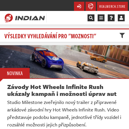
REALMERCH.STORE
Magazín
VÝSLEDKY VYHLEDÁVÁNÍ PRO "MOZNOSTI"
Recenze
Videa
NOVINKA
Soutěže
Závody Hot Wheels Infinite Rush
Databáze
ukázaly kampaň i možnosti úprav aut
Studio Milestone zveřejnilo nový trailer z připravené
Komunita
arkádové závodní hry Hot Wheels Infinite Rush. Video
představuje podobu kampaně, jednotlivé třídy vozidel i
Redakce
rozsáhlé možnosti jejich přizpůsobení.