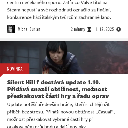
centru nečekaného sporu. Zatímco Valve titul na
Steam nepustí a své rozhodnutí označilo za finální,
konkurence hází italským tvůrcům záchranné lano.
Michal Burian
2 minuty
1. 12. 2025
NOVINKA
Silent Hill f dostává update 1.10.
Přidává snazší obtížnost, možnost
přeskakovat části hry a řadu oprav
Update potěší především hráče, kteří si chtějí užít
příběh bez stresu. Přináší novou obtížnost „Casual“,
možnost přeskakovat vybrané části hry při
opakovaném průchodu a další novinky.