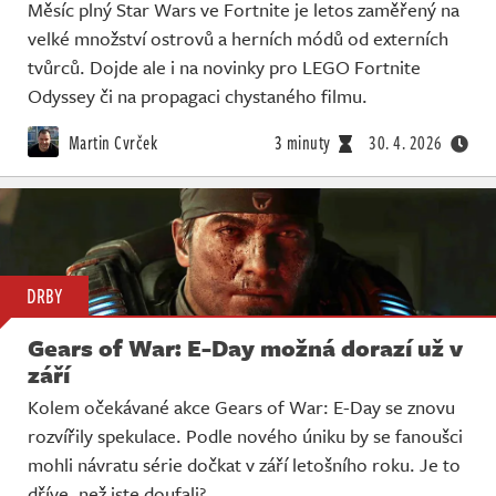
Měsíc plný Star Wars ve Fortnite je letos zaměřený na
velké množství ostrovů a herních módů od externích
tvůrců. Dojde ale i na novinky pro LEGO Fortnite
Odyssey či na propagaci chystaného filmu.
Martin Cvrček
3 minuty
30. 4. 2026
DRBY
Gears of War: E-Day možná dorazí už v
září
Kolem očekávané akce Gears of War: E-Day se znovu
rozvířily spekulace. Podle nového úniku by se fanoušci
mohli návratu série dočkat v září letošního roku. Je to
dříve, než jste doufali?