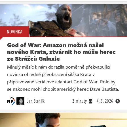
NOVINKA
God of War: Amazon možná našel
nového Krata, ztvárnit ho může herec
ze Strážců Galaxie
Minulý měsíc k nám dorazila poměrně překvapující
novinka ohledně přeobsazení siláka Krata v
připravované seriálové adaptaci God of War. Role by
se nakonec mohl chopit americký herec Dave Bautista.
Jan Stehlík
2 minuty
4. 8. 2026