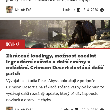
Mojmír Kočí
1 minuta
5. 4. 2026
NOVINKA
Zkrácené loadingy, možnost osedlat
legendární zvířata a další změny v
ovládání. Crimson Desert dostává další
patch
Vývojáři ze studia Pearl Abyss pokračují v podpoře
Crimson Desert a na základě zpětné vazby od komunity
vydávají další rozsáhlý update, který přidává spoustu
novinek a opravuje chyby.
Mojmír Kočí
1 minuta
29. 3. 2026