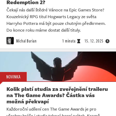
Redemption 2?
Čekají nás další štědré Vánoce na Epic Games Store?
Kouzelnický RPG titul Hogwarts Legacy ze světa
Harryho Pottera má být pouze chutným předkrmem.
Do konce roku máme dostat další tituly.
Michal Burian
1 minuta
15. 12. 2025
NOVINKA
Kolik platí studia za zveřejnění traileru
na The Game Awards? Částka vás
možná překvapí
Každoroční udílení cen The Game Awards je pro
všechny hráče i studia takový herní svátek. Kromě