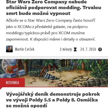
Star Wars Zero Company nebude
oficiálně podporovat modding. Trvalou
smrt bude možné vypnout
Ačkoliv se o Star Wars Zero Company často hovoří
jako o XCOMu z předaleké galaxie, na podporu
moddingu typickou právě pro XCOM musíme
zapomenout. K dispozici máme i detaily o obsazení.
Martin Cvrček
2 minuty
24. 7. 2026
NOVINKA
Vývojářský deník demonstruje pokrok
ve vývoji Poldy 5.5 a Poldy 8. Osmička
se možná opozdí