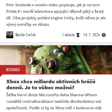
Petr Svoboda v novém videu popisuje, jak je na tom
Polda 8 i menší adventura spojující dějově pátý a šestý
díl. Oba projekty pohání engine Unity, kvůli němu je ale
vývoj osmičky ve skluzu.
Martin Cvrček
1 minuta
14. 7. 2026
NOVINKA
Xbox chce miliardu aktivních hráčů
denně. Je to vůbec možné?
Šéfka herní divize Microsoftu Asha Sharma během
rozsáhlé restrukturalizace nastínila dlouhodobou vizi
společnosti. Podle ní by se Xbox měl v budoucnu stát