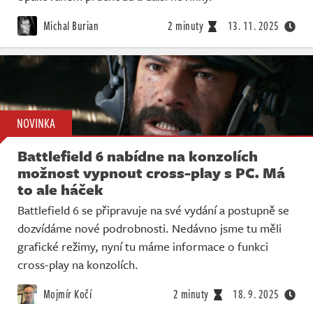
Michal Burian
2 minuty
13. 11. 2025
NOVINKA
Battlefield 6 nabídne na konzolích
možnost vypnout cross-play s PC. Má
to ale háček
Battlefield 6 se připravuje na své vydání a postupně se
dozvídáme nové podrobnosti. Nedávno jsme tu měli
grafické režimy, nyní tu máme informace o funkci
cross-play na konzolích.
Mojmír Kočí
2 minuty
18. 9. 2025