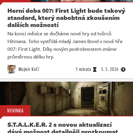
Herní doba 007: First Light bude takový
standard, který nabobtná zkoušením
dalších možností
Na konci měsíce se dočkáme nové hry od tvůrců
Hitmana. Toho vystřídá mladý James Bond v nové hře
007: First Light. Díky novým podrobnostem známe
průměrnou délku hry.
Mojmír Kočí
1 minuta
5. 5. 2026
NOVINKA
S.T.A.L.K.E.R. 2 s novou aktualizací
dává možnost detailněji prozkoumat