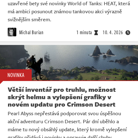
uzavřené bety své novinky World of Tanks: HEAT, která
má ambici posunout známou tankovou akci výrazně
svižnějším směrem.
Michal Burian
1 minuta
10. 4. 2026
NOVINKA
Větší inventář pro truhlu, možnost
skrýt helmu a vylepšení grafiky v
novém updatu pro Crimson Desert
Pearl Abyss nepřestává podporovat svou úspěšnou
akční adventuru Crimson Desert. Pár dní uběhlo a
máme tu nový obsáhlý update, který kromě vylepšení
grafiky přidává i novinky a opravuje další chyby.