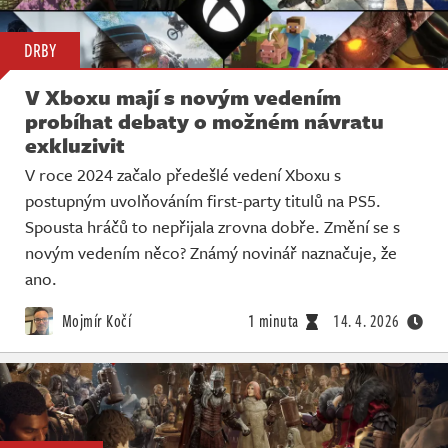
DRBY
V Xboxu mají s novým vedením
probíhat debaty o možném návratu
exkluzivit
V roce 2024 začalo předešlé vedení Xboxu s
postupným uvolňováním first-party titulů na PS5.
Spousta hráčů to nepřijala zrovna dobře. Změní se s
novým vedením něco? Známý novinář naznačuje, že
ano.
Mojmír Kočí
1 minuta
14. 4. 2026