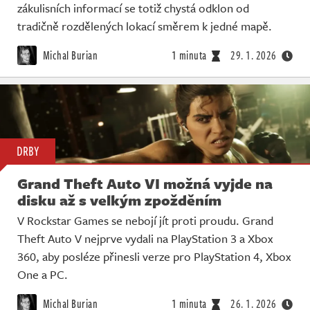
zákulisních informací se totiž chystá odklon od
tradičně rozdělených lokací směrem k jedné mapě.
Michal Burian
1 minuta
29. 1. 2026
DRBY
Grand Theft Auto VI možná vyjde na
disku až s velkým zpožděním
V Rockstar Games se nebojí jít proti proudu. Grand
Theft Auto V nejprve vydali na PlayStation 3 a Xbox
360, aby posléze přinesli verze pro PlayStation 4, Xbox
One a PC.
Michal Burian
1 minuta
26. 1. 2026