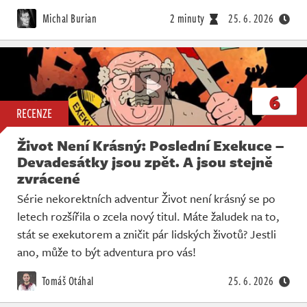
Živě
Michal Burian
2 minuty
25. 6. 2026
6
RECENZE
Život Není Krásný: Poslední Exekuce –
Devadesátky jsou zpět. A jsou stejně
zvrácené
Série nekorektních adventur Život není krásný se po
letech rozšířila o zcela nový titul. Máte žaludek na to,
stát se exekutorem a zničit pár lidských životů? Jestli
ano, může to být adventura pro vás!
Tomáš Otáhal
25. 6. 2026