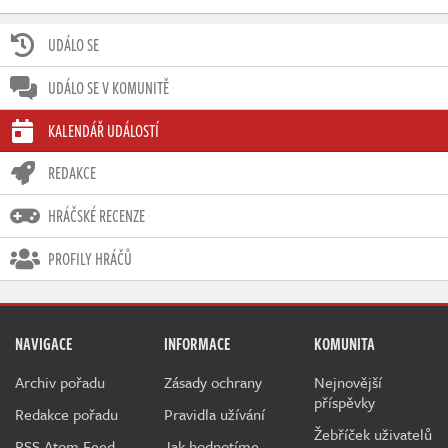
UDÁLO SE
UDÁLO SE V KOMUNITĚ
KALENDÁŘ UDÁLOSTÍ
REDAKCE
HRÁČSKÉ RECENZE
PROFILY HRÁČŮ
NAVIGACE
INFORMACE
KOMUNITA
Archiv pořadu
Zásady ochrany
Nejnovější
příspěvky
Redakce pořadu
Pravidla užívání
Žebříček uživatelů
RSS Atom Feed
Jak hodnotíme