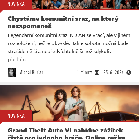
NOVINKA
Chystáme komunitní sraz, na který
nezapomeneš
Legendární komunitní sraz INDIAN se vrací, ale v jiném
rozpoložení, než je obvyklé. Tahle sobota možná bude
strašidelnější a nepředvídatelnější než kdykoliv
předtím…
Michal Burian
1 minuta
25. 6. 2026
NOVINKA
Grand Theft Auto VI nabídne zážitek
čistě pro jednoho hráče. Online režim