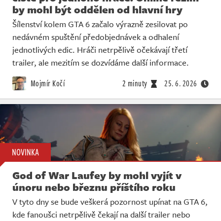
by mohl být oddělen od hlavní hry
Šílenství kolem GTA 6 začalo výrazně zesilovat po
nedávném spuštění předobjednávek a odhalení
jednotlivých edic. Hráči netrpělivě očekávají třetí
trailer, ale mezitím se dozvídáme další informace.
Mojmír Kočí
2 minuty
25. 6. 2026
NOVINKA
God of War Laufey by mohl vyjít v
únoru nebo březnu příštího roku
V tyto dny se bude veškerá pozornost upínat na GTA 6,
kde fanoušci netrpělivě čekají na další trailer nebo