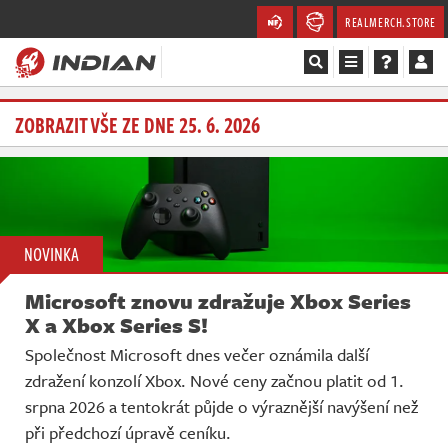
REALMERCH.STORE
Magazín
ZOBRAZIT VŠE ZE DNE 25. 6. 2026
Recenze
Videa
NOVINKA
Soutěže
Microsoft znovu zdražuje Xbox Series
Databáze
X a Xbox Series S!
Společnost Microsoft dnes večer oznámila další
Komunita
zdražení konzolí Xbox. Nové ceny začnou platit od 1.
srpna 2026 a tentokrát půjde o výraznější navýšení než
Redakce
při předchozí úpravě ceníku.