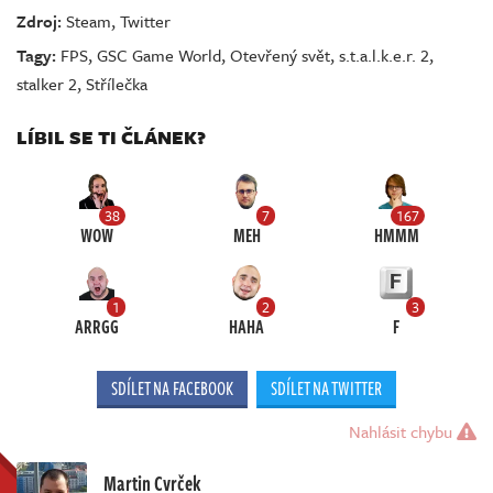
Zdroj:
Steam
,
Twitter
Tagy:
FPS
,
GSC Game World
,
Otevřený svět
,
s.t.a.l.k.e.r. 2
,
stalker 2
,
Střílečka
LÍBIL SE TI ČLÁNEK?
38
7
167
WOW
MEH
HMMM
1
2
3
ARRGG
HAHA
F
SDÍLET NA FACEBOOK
SDÍLET NA TWITTER
Nahlásit chybu
Martin Cvrček