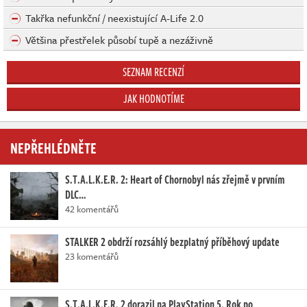
Takřka nefunkční / neexistující A-Life 2.0
Většina přestřelek působí tupě a nezáživně
SEZNAM RECENZÍ
JAK HODNOTÍME
NEPŘEHLÉDNĚTE
S.T.A.L.K.E.R. 2: Heart of Chornobyl nás zřejmě v prvním
DLC…
42 komentářů
STALKER 2 obdrží rozsáhlý bezplatný příběhový update
23 komentářů
S.T.A.L.K.E.R. 2 dorazil na PlayStation 5. Rok po