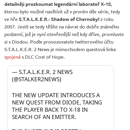
detailněji prozkoumat legendární laboratoř X-18
,
kterou bylo možné navštívit už v prvním díle série, tedy
ve hře
S.T.A.L.K.E.R.: Shadow of Chernobyl
z roku
2007. Jestli se tedy těšíte na návrat do dobře známého
podzemí, jež je nyní otevřenější než kdy dříve, promluvte
si s Diodou. Podle provozovatele twitterového účtu
S.T.A.L.K.E.R. 2 News je mimochodem questová linka
spojená
s DLC Cost of Hope.
— S.T.A.L.K.E.R. 2 NEWS 
(@STALKER2NEWS) 
THE NEW UPDATE INTRODUCES A 
NEW QUEST FROM DIODE, TAKING 
THE PLAYER BACK TO X-18 IN 
SEARCH OF AN EMITTER.