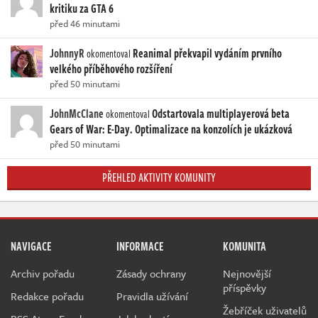
kritiku za GTA 6
před 46 minutami
JohnnyR
Reanimal překvapil vydáním prvního
okomentoval
velkého příběhového rozšíření
před 50 minutami
JohnMcClane
Odstartovala multiplayerová beta
okomentoval
Gears of War: E-Day. Optimalizace na konzolích je ukázková
před 50 minutami
PŘEHLED AKTIVITY KOMUNITY
NAVIGACE
INFORMACE
KOMUNITA
Archiv pořadu
Zásady ochrany
Nejnovější
příspěvky
Redakce pořadu
Pravidla užívání
Žebříček uživatelů