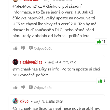
@alexMoon21cz V článku chybí zásadní
informace, a to že se jedná o verzi 1.9. Jak už
číslovka napovídá, velký update na novou verzi
UE5 se chystá ikonicky až s verzí 2.0. Ten by měl
dorazit buď současně s DLC, nebo těsně před
ním...tedy v období od května - průběh léta.
14
Odpovědět
alexMoon21cz
úterý, 14. 4. 2026, 19:56
@michael-nae Díky za info. Po tom updatu si chci
hru konečně pořídit.
5
Odpovědět
Rikuo
úterý, 14. 4. 2026, 20:06
@michael-nae Snad to nepřinese nové problémy.