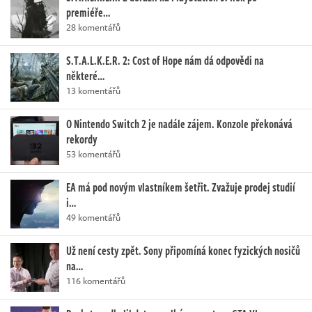
premiéře…
28 komentářů
S.T.A.L.K.E.R. 2: Cost of Hope nám dá odpovědi na
některé…
13 komentářů
O Nintendo Switch 2 je nadále zájem. Konzole překonává
rekordy
53 komentářů
EA má pod novým vlastníkem šetřit. Zvažuje prodej studií
i…
49 komentářů
Už není cesty zpět. Sony připomíná konec fyzických nosičů
na…
116 komentářů