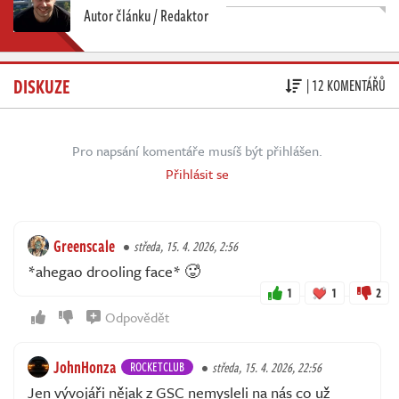
Autor článku / Redaktor
DISKUZE
| 12 KOMENTÁŘŮ
Pro napsání komentáře musíš být přihlášen.
Přihlásit se
Greenscale
středa, 15. 4. 2026, 2:56
*ahegao drooling face* 🥵
1
1
2
Odpovědět
JohnHonza
ROCKETCLUB
středa, 15. 4. 2026, 22:56
Jen vývojáři nějak z GSC nemysleli na nás co už