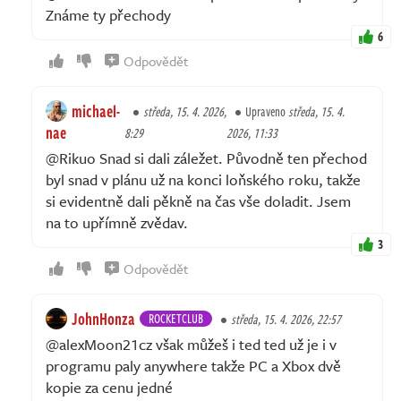
Známe ty přechody
6
Odpovědět
michael-
středa, 15. 4. 2026,
Upraveno
středa, 15. 4.
nae
8:29
2026, 11:33
@Rikuo Snad si dali záležet. Původně ten přechod
byl snad v plánu už na konci loňského roku, takže
si evidentně dali pěkně na čas vše doladit. Jsem
na to upřímně zvědav.
3
Odpovědět
JohnHonza
ROCKETCLUB
středa, 15. 4. 2026, 22:57
@alexMoon21cz však můžeš i ted ted už je i v
programu paly anywhere takže PC a Xbox dvě
kopie za cenu jedné