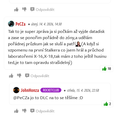
Odpovědět
PeCZa
úterý, 14. 4. 2026, 14:30
Tak to je super zpráva ja si počkám až vyjde datadisk
a zase se ponořim pořádně do zóny,a udělám
pořádnej průzkum jak se sluší a patří
(A když si
vzpomenu na první Stalkera co jsem hrál a průchod
laboratořemi X-16,X-18,tak mám z toho ještě husinu
ted,je to tam opravdu strašidelný)
10
Odpovědět
JohnHonza
ROCKETCLUB
středa, 15. 4. 2026, 22:58
@PeCZa jo to DLC na to se těšíme :D
2
Odpovědět