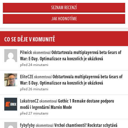
SEZNAM RECENZÍ
JAK HODNOTÍME
CO SE DĚJE V KOMUNITĚ
Pilwick
Odstartovala multiplayerová beta Gears of
okomentoval
War: E-Day. Optimalizace na konzolích je ukázková
před 24 minutami
EliteCZE
Odstartovala multiplayerová beta Gears of
okomentoval
War: E-Day. Optimalizace na konzolích je ukázková
před 26 minutami
LukatronCZ
Gothic 1 Remake dostane podporu
okomentoval
modů i legendární Marvin Mode
před 27 minutami
fybyfyby
Vrchol chamtivosti? Rockstar schytává
okomentoval