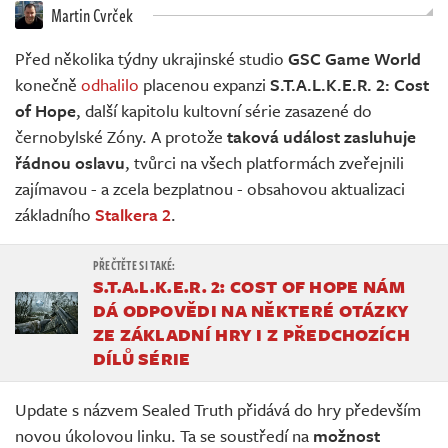
Živě
Martin Cvrček
Před několika týdny ukrajinské studio
GSC Game World
konečně
odhalilo
placenou expanzi
S.T.A.L.K.E.R. 2: Cost
of Hope
, další kapitolu kultovní série zasazené do
černobylské Zóny. A protože
taková událost zasluhuje
řádnou oslavu
, tvůrci na všech platformách zveřejnili
zajímavou - a zcela bezplatnou - obsahovou aktualizaci
základního
Stalkera 2
.
S.T.A.L.K.E.R. 2: COST OF HOPE NÁM
DÁ ODPOVĚDI NA NĚKTERÉ OTÁZKY
ZE ZÁKLADNÍ HRY I Z PŘEDCHOZÍCH
DÍLŮ SÉRIE
Update s názvem Sealed Truth přidává do hry především
novou úkolovou linku. Ta se soustředí na
možnost