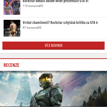
Rockstar odhalil datum velké prezentace GTA VI
119 komentářů
Vrchol chamtivosti? Rockstar schytává kritiku za GTA 6
87 komentářů
VÍCE NOVINEK
RECENZE