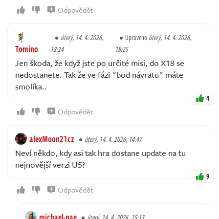
Odpovědět
úterý, 14. 4. 2026,
Upraveno
úterý, 14. 4. 2026,
Tomino
18:24
18:25
Jen škoda, že když jste po určité misi, do X18 se
nedostanete. Tak že ve fázi "bod návratu" máte
smolíka..
4
Odpovědět
alexMoon21cz
úterý, 14. 4. 2026, 14:47
Neví někdo, kdy asi tak hra dostane update na tu
nejnovější verzi U5?
9
Odpovědět
michael-nae
úterý, 14. 4. 2026, 15:13