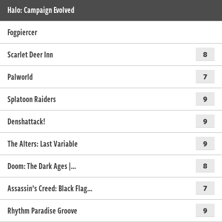
Halo: Campaign Evolved
Fogpiercer
Scarlet Deer Inn
8
Palworld
7
Splatoon Raiders
9
Denshattack!
9
The Alters: Last Variable
9
Doom: The Dark Ages |…
8
Assassin’s Creed: Black Flag…
7
Rhythm Paradise Groove
9