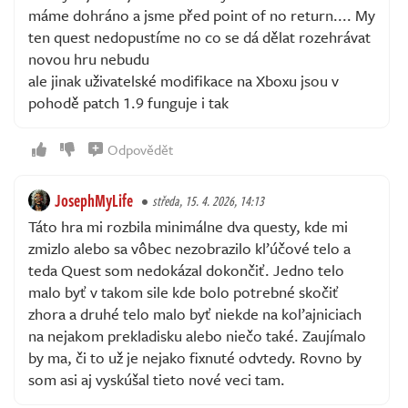
máme dohráno a jsme před point of no return.... My
ten quest nedopustíme no co se dá dělat rozehrávat
novou hru nebudu
ale jinak uživatelské modifikace na Xboxu jsou v
pohodě patch 1.9 funguje i tak
Odpovědět
JosephMyLife
středa, 15. 4. 2026, 14:13
Táto hra mi rozbila minimálne dva questy, kde mi
zmizlo alebo sa vôbec nezobrazilo kľúčové telo a
teda Quest som nedokázal dokončiť. Jedno telo
malo byť v takom sile kde bolo potrebné skočiť
zhora a druhé telo malo byť niekde na koľajniciach
na nejakom prekladisku alebo niečo také. Zaujímalo
by ma, či to už je nejako fixnuté odvtedy. Rovno by
som asi aj vyskúšal tieto nové veci tam.