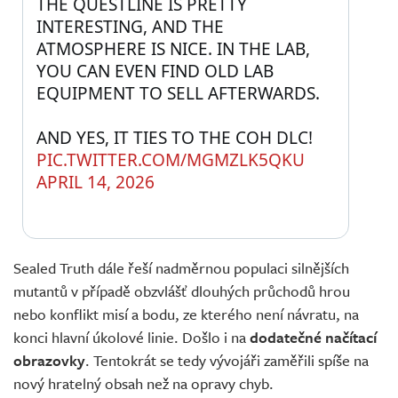
THE QUESTLINE IS PRETTY 
INTERESTING, AND THE 
ATMOSPHERE IS NICE. IN THE LAB, 
YOU CAN EVEN FIND OLD LAB 
EQUIPMENT TO SELL AFTERWARDS.
AND YES, IT TIES TO THE COH DLC! 
PIC.TWITTER.COM/MGMZLK5QKU
APRIL 14, 2026
Sealed Truth dále řeší nadměrnou populaci silnějších
mutantů v případě obzvlášť dlouhých průchodů hrou
nebo konflikt misí a bodu, ze kterého není návratu, na
konci hlavní úkolové linie. Došlo i na
dodatečné načítací
obrazovky
. Tentokrát se tedy vývojáři zaměřili spíše na
nový hratelný obsah než na opravy chyb.