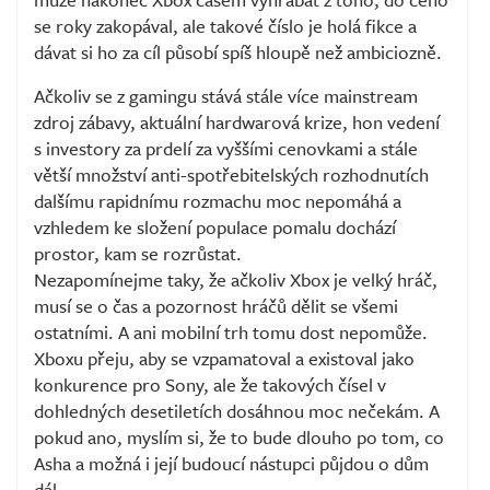
se roky zakopával, ale takové číslo je holá fikce a
dávat si ho za cíl působí spíš hloupě než ambiciozně.
Ačkoliv se z gamingu stává stále více mainstream
zdroj zábavy, aktuální hardwarová krize, hon vedení
s investory za prdelí za vyššími cenovkami a stále
větší množství anti-spotřebitelských rozhodnutích
dalšímu rapidnímu rozmachu moc nepomáhá a
vzhledem ke složení populace pomalu dochází
prostor, kam se rozrůstat.
Nezapomínejme taky, že ačkoliv Xbox je velký hráč,
musí se o čas a pozornost hráčů dělit se všemi
ostatními. A ani mobilní trh tomu dost nepomůže.
Xboxu přeju, aby se vzpamatoval a existoval jako
konkurence pro Sony, ale že takových čísel v
dohledných desetiletích dosáhnou moc nečekám. A
pokud ano, myslím si, že to bude dlouho po tom, co
Asha a možná i její budoucí nástupci půjdou o dům
dál.