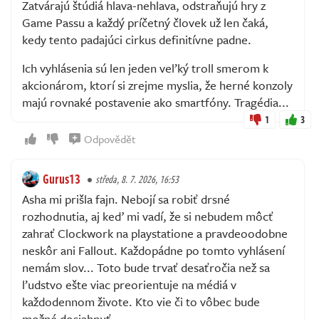
Zatvárajú štúdiá hlava-nehlava, odstraňujú hry z
Game Passu a každý príčetný človek už len čaká,
kedy tento padajúci cirkus definitívne padne.
Ich vyhlásenia sú len jeden veľký troll smerom k
akcionárom, ktorí si zrejme myslia, že herné konzoly
majú rovnaké postavenie ako smartfóny. Tragédia...
1
3
Odpovědět
Gurus13
středa, 8. 7. 2026, 16:53
Asha mi prišla fajn. Nebojí sa robiť drsné
rozhodnutia, aj keď mi vadí, že si nebudem môcť
zahrať Clockwork na playstatione a pravdeoodobne
neskôr ani Fallout. Každopádne po tomto vyhlásení
nemám slov... Toto bude trvať desaťročia než sa
ľudstvo ešte viac preorientuje na médiá v
každodennom živote. Kto vie či to vôbec bude
možné dosiahnuť...