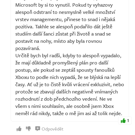
Microsoft by si to vynutil. Pokud ty vyhazovy
alespoň odstraní to nesmyslně velké množství
vrstev managementu, přinese to snad i nějaká
pozitiva. Takhle se alespoň podařilo dát ještě
studiím další šanci zůstat při životě a snad se
postavit na nohy, místo aby byla rovnou
pozavíraná.
Určitě bych byl radši, kdyby to alespoň vypadalo,
že mají důkladně promyšlený plán pro další
postup, ale pokud se zeptáš spousty fanoušků
Xboxu to podle nich vypadá, že se blýská na lepší
časy. Ať už je to čistě kvůli vrácení exkluzivit, nebo
protože se zbavují dalších negativně vnímaných
rozhodnutí z dob předchozího vedení. Ne ve
všem s nimi souhlasím, ale osobně jsem Xbox
neměl rád nikdy, takže o mě jim asi až tolik nejde.
1
Odpovědět