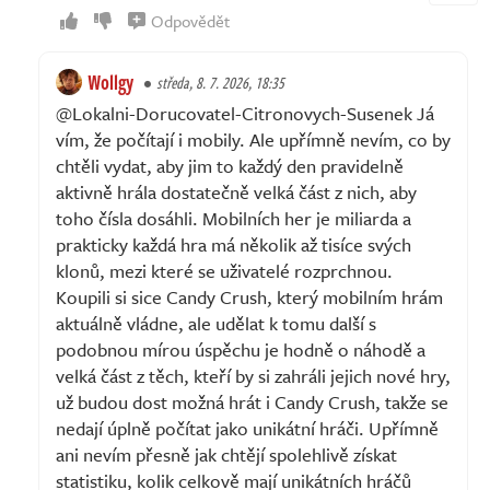
Odpovědět
Wollgy
středa, 8. 7. 2026, 18:35
@Lokalni-Dorucovatel-Citronovych-Susenek Já
vím, že počítají i mobily. Ale upřímně nevím, co by
chtěli vydat, aby jim to každý den pravidelně
aktivně hrála dostatečně velká část z nich, aby
toho čísla dosáhli. Mobilních her je miliarda a
prakticky každá hra má několik až tisíce svých
klonů, mezi které se uživatelé rozprchnou.
Koupili si sice Candy Crush, který mobilním hrám
aktuálně vládne, ale udělat k tomu další s
podobnou mírou úspěchu je hodně o náhodě a
velká část z těch, kteří by si zahráli jejich nové hry,
už budou dost možná hrát i Candy Crush, takže se
nedají úplně počítat jako unikátní hráči. Upřímně
ani nevím přesně jak chtějí spolehlivě získat
statistiku, kolik celkově mají unikátních hráčů