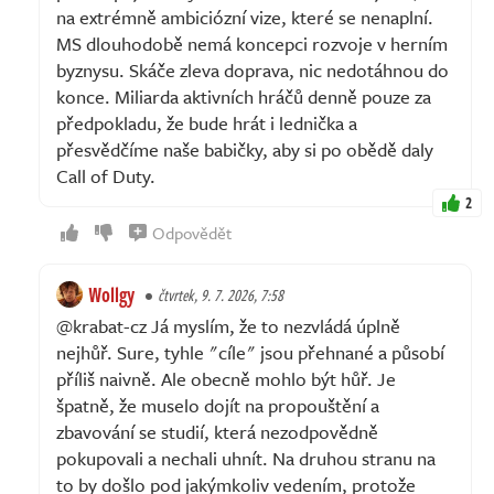
na extrémně ambiciózní vize, které se nenaplní.
MS dlouhodobě nemá koncepci rozvoje v herním
byznysu. Skáče zleva doprava, nic nedotáhnou do
konce. Miliarda aktivních hráčů denně pouze za
předpokladu, že bude hrát i lednička a
přesvědčíme naše babičky, aby si po obědě daly
Call of Duty.
2
Odpovědět
Wollgy
čtvrtek, 9. 7. 2026, 7:58
@krabat-cz Já myslím, že to nezvládá úplně
nejhůř. Sure, tyhle "cíle" jsou přehnané a působí
příliš naivně. Ale obecně mohlo být hůř. Je
špatně, že muselo dojít na propouštění a
zbavování se studií, která nezodpovědně
pokupovali a nechali uhnít. Na druhou stranu na
to by došlo pod jakýmkoliv vedením, protože