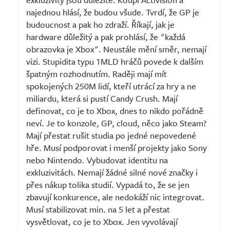
najednou hlásí, že budou všude. Tvrdí, že GP je
budoucnost a pak ho zdraží. Říkají, jak je
hardware důležitý a pak prohlásí, že "každá
obrazovka je Xbox". Neustále mění směr, nemají
vizi. Stupidita typu 1MLD hráčů povede k dalším
špatným rozhodnutím. Raději mají mít
spokojených 250M lidí, kteří utrácí za hry a ne
miliardu, která si pustí Candy Crush. Mají
definovat, co je to Xbox, dnes to nikdo pořádně
neví. Je to konzole, GP, cloud, něco jako Steam?
Mají přestat rušit studia po jedné nepovedené
hře. Musí podporovat i menší projekty jako Sony
nebo Nintendo. Vybudovat identitu na
exkluzivitách. Nemají žádné silné nové značky i
přes nákup tolika studií. Vypadá to, že se jen
zbavují konkurence, ale nedokáží nic integrovat.
Musí stabilizovat min. na 5 let a přestat
vysvětlovat, co je to Xbox. Jen vyvolávají