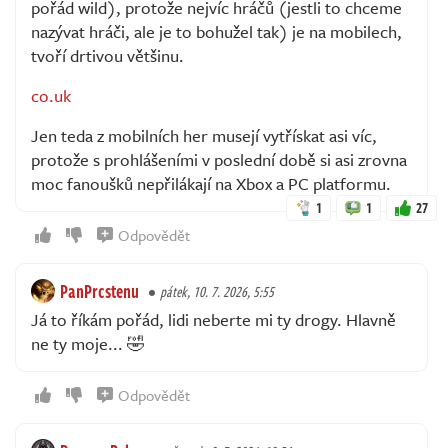
pořád wild), protože nejvíc hráčů (jestli to chceme
nazývat hráči, ale je to bohužel tak) je na mobilech,
tvoří drtivou většinu.
co.uk
Jen teda z mobilních her musejí vytřískat asi víc,
protože s prohlášeními v poslední době si asi zrovna
moc fanoušků nepřilákají na Xbox a PC platformu.
1
1
27
Odpovědět
PanPrcstenu
pátek, 10. 7. 2026, 5:55
Já to říkám pořád, lidi neberte mi ty drogy. Hlavně
ne ty moje... 🤣
Odpovědět