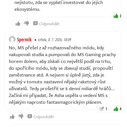
nejistotu, zda se vyplatí investovat do jejich
ekosystému.
2
Odpovědět
Spermik
středa, 8. 7. 2026, 18:09
No, MS přešel z až rozhazovačného módu, kdy
nakupovali studia a pumpovali do MS Gaming prachy
horem dolem, aby získali co největší podíl na trhu,
do spořícího módu, kdy se zbavují studií, propouští
zaměstnance atd. A nejsem si úplně jistý, zda je
možný v tomuto nastavení nějaký raketový růst
uživatelů. Tedy prošetřit se k denní miliardě hráčů...
Začíná mi připadat, že Asha uspěla u vedení MS s
nějakým naprosto fantasmagorickým plánem.
1
4
Odpovědět