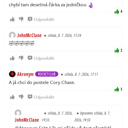
chybí tam desetiná čárka za jedničkou
4
Odpovědět
JohnMcClane
středa, 8. 7. 2026, 17:24
🤣🤣🤣🤣🤣
2
Odpovědět
Akronym
ROCKETCLUB
středa, 8. 7. 2026, 17:11
A já chci do postele Cory Chase.
5
Odpovědět
středa, 8. 7. 2026,
Upraveno
středa, 8. 7.
JohnMcClane
19:55
2026, 19:55
@Akronym Fakt ? Ta mi přijde už dost přestárlá,