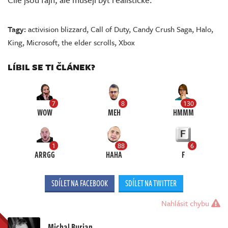
Tagy:
activision blizzard
,
Call of Duty
,
Candy Crush Saga
,
Halo
,
King
,
Microsoft
,
the elder scrolls
,
Xbox
LÍBIL SE TI ČLÁNEK?
7
8
130
WOW
MEH
HMMM
1
88
6
ARRGG
HAHA
F
SDÍLET NA FACEBOOK
SDÍLET NA TWITTER
Nahlásit chybu
Michal Burian