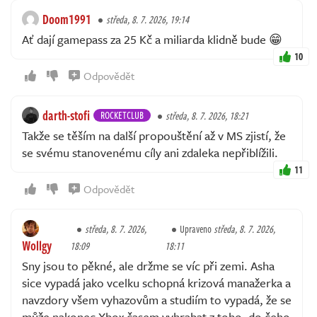
Doom1991
středa, 8. 7. 2026, 19:14
Ať dají gamepass za 25 Kč a miliarda klidně bude 😁
10
Odpovědět
darth-stofi
ROCKETCLUB
středa, 8. 7. 2026, 18:21
Takže se těším na další propouštění až v MS zjistí, že
se svému stanovenému cíly ani zdaleka nepřiblížili.
11
Odpovědět
středa, 8. 7. 2026,
Upraveno
středa, 8. 7. 2026,
Wollgy
18:09
18:11
Sny jsou to pěkné, ale držme se víc při zemi. Asha
sice vypadá jako vcelku schopná krizová manažerka a
navzdory všem vyhazovům a studiím to vypadá, že se
může nakonec Xbox časem vyhrabat z toho, do čeho