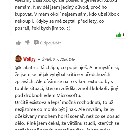
nemám. Neviděl jsem jediný důvod, proč ho
kupovat. V mém okolí nejsem sám, kdo už si Xbox
nekoupil. Kdyby se mě zeptali před lety, co
posrali, řekl bych jim to. :)
1
Odpovědět
Wollgy
čtvrtek, 9. 7. 2026, 8:46
@krabat-cz Já chápu, co popisuješ. A nemyslím si,
že jsem se nějak vyhýbal kritice v předchozích
zprávách. Ale dívám se na to v kontextu co by s
touhle situací, kterou zdědila, zmohl kdokoliv jiný
pod drobnohledem Microsoftu.
Určitě existovala lepší možná rozhodnutí, to už
nezjistíme co mohlo být jinak. Ale myslím, že byl
očekávaný mnohem horší scénář, než co se dosud
dělo. Plně jsem čekal, že většinu studií, kterých se
potřebovali zbavit, prostě zavřou, jak to má v