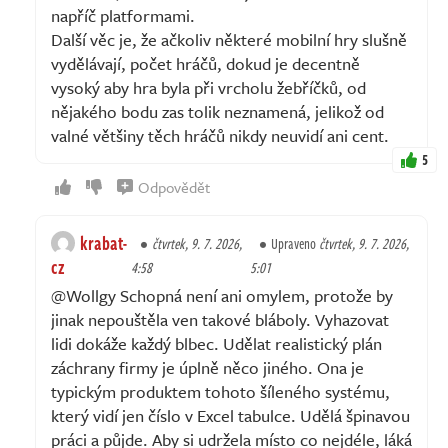
napříč platformami.
Další věc je, že ačkoliv některé mobilní hry slušně
vydělávají, počet hráčů, dokud je decentně
vysoký aby hra byla při vrcholu žebříčků, od
nějakého bodu zas tolik neznamená, jelikož od
valné většiny těch hráčů nikdy neuvidí ani cent.
5
Odpovědět
krabat-
čtvrtek, 9. 7. 2026,
Upraveno
čtvrtek, 9. 7. 2026,
cz
4:58
5:01
@Wollgy Schopná není ani omylem, protože by
jinak nepouštěla ven takové bláboly. Vyhazovat
lidi dokáže každý blbec. Udělat realistický plán
záchrany firmy je úplně něco jiného. Ona je
typickým produktem tohoto šíleného systému,
který vidí jen číslo v Excel tabulce. Udělá špinavou
práci a půjde. Aby si udržela místo co nejdéle, láká