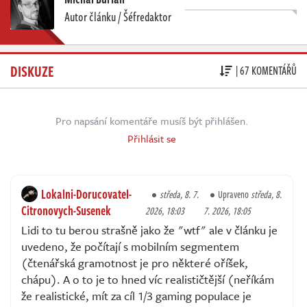
Autor článku / Šéfredaktor
DISKUZE
| 67 KOMENTÁŘŮ
Pro napsání komentáře musíš být přihlášen.
Přihlásit se
Lokalni-Dorucovatel-
středa, 8. 7.
Upraveno
středa, 8.
Citronovych-Susenek
2026, 18:03
7. 2026, 18:05
Lidi to tu berou strašně jako že "wtf" ale v článku je
uvedeno, že počítají s mobilním segmentem
(čtenářská gramotnost je pro některé oříšek,
chápu). A o to je to hned víc realističtější (neříkám
že realistické, mít za cíl 1/3 gaming populace je