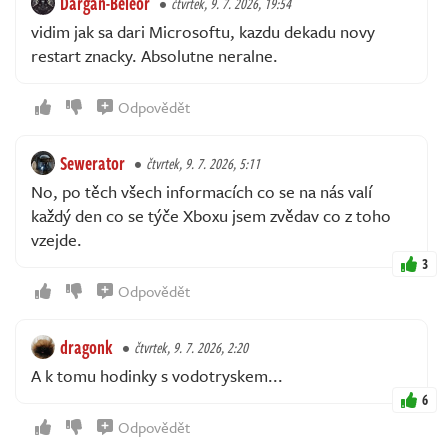
Dargan-Beleor
čtvrtek, 9. 7. 2026, 19:54
vidim jak sa dari Microsoftu, kazdu dekadu novy
restart znacky. Absolutne neralne.
Odpovědět
Sewerator
čtvrtek, 9. 7. 2026, 5:11
No, po těch všech informacích co se na nás valí
každý den co se týče Xboxu jsem zvědav co z toho
vzejde.
3
Odpovědět
dragonk
čtvrtek, 9. 7. 2026, 2:20
A k tomu hodinky s vodotryskem...
6
Odpovědět