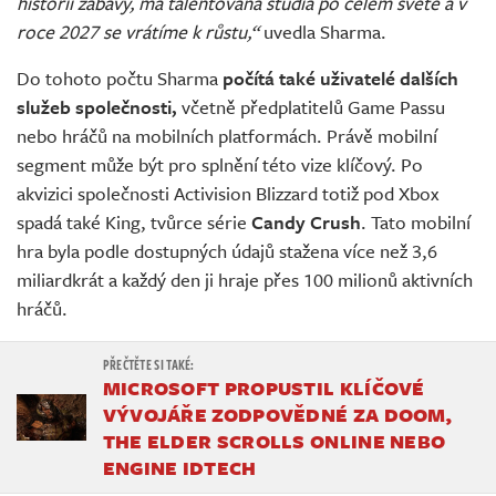
historii zábavy, má talentovaná studia po celém světě a v
roce 2027 se vrátíme k růstu,“
uvedla Sharma.
Do tohoto počtu Sharma
počítá také uživatelé dalších
služeb společnosti,
včetně předplatitelů Game Passu
nebo hráčů na mobilních platformách. Právě mobilní
segment může být pro splnění této vize klíčový. Po
akvizici společnosti Activision Blizzard totiž pod Xbox
spadá také King, tvůrce série
Candy Crush
. Tato mobilní
hra byla podle dostupných údajů stažena více než 3,6
miliardkrát a každý den ji hraje přes 100 milionů aktivních
hráčů.
MICROSOFT PROPUSTIL KLÍČOVÉ
VÝVOJÁŘE ZODPOVĚDNÉ ZA DOOM,
THE ELDER SCROLLS ONLINE NEBO
ENGINE IDTECH