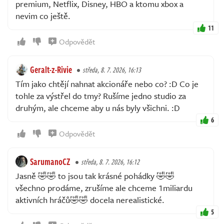
premium, Netflix, Disney, HBO a ktomu xbox a
nevim co ještě.
11
Odpovědět
Geralt-z-Rivie
středa, 8. 7. 2026, 16:13
Tím jako chtějí nahnat akcionáře nebo co? :D Co je
tohle za výstřel do tmy? Rušíme jedno studio za
druhým, ale chceme aby u nás byly všichni. :D
6
Odpovědět
SarumanoCZ
středa, 8. 7. 2026, 16:12
Jasně 🤣🤣 to jsou tak krásné pohádky 🤣🤣
všechno prodáme, zrušíme ale chceme 1miliardu
aktivních hráčů🤣🤣 docela nerealistické.
5