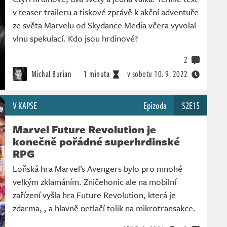
v teaser traileru a tiskové zprávě k akční adventuře
ze světa Marvelu od Skydance Media včera vyvolal
vlnu spekulací. Kdo jsou hrdinové?
2
Michal Burian
1 minuta
v sobotu
10. 9. 2022
V KAPSE
Epizoda
S2E15
Marvel Future Revolution je
konečně pořádné superhrdinské
RPG
Loňská hra Marvel’s Avengers bylo pro mnohé
velkým zklamáním. Zničehonic ale na mobilní
zařízení vyšla hra Future Revolution, která je
zdarma, , a hlavně netlačí tolik na mikrotransakce.