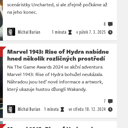
scenáristky Uncharted, si ale zřejmě počkáme až
na jeho konec.
8
Michal Burian
1 minuta
v pátek
7. 3. 2025
Marvel 1943: Rise of Hydra nabídne
hned několik rozličných prostředí
Na The Game Awards 2024 se akční adventura
Marvel 1943: Rise of Hydra bohužel neukázala.
Náhradou jsou teď nové informace a artwork,
který ukazuje hustou džungli Wakandy.
7
Michal Burian
1 minuta
ve středu
18. 12. 2024