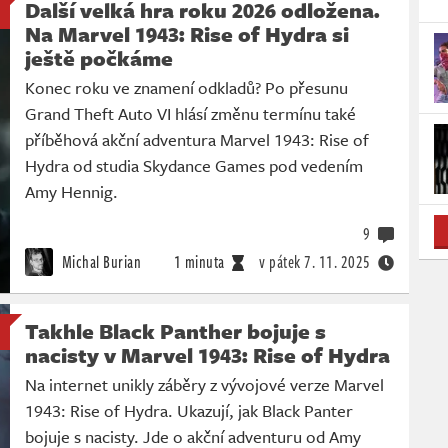
Další velká hra roku 2026 odložena.
Na Marvel 1943: Rise of Hydra si
ještě počkáme
Konec roku ve znamení odkladů? Po přesunu
Grand Theft Auto VI hlásí změnu termínu také
příběhová akční adventura Marvel 1943: Rise of
Hydra od studia Skydance Games pod vedením
Amy Hennig.
9
Michal Burian
1 minuta
v pátek
7. 11. 2025
Takhle Black Panther bojuje s
nacisty v Marvel 1943: Rise of Hydra
Na internet unikly záběry z vývojové verze Marvel
1943: Rise of Hydra. Ukazují, jak Black Panter
bojuje s nacisty. Jde o akční adventuru od Amy