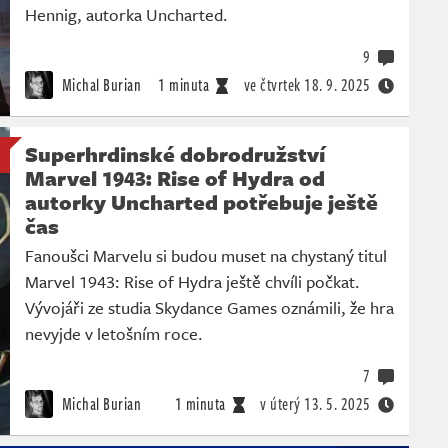
Hennig, autorka Uncharted.
9
Michal Burian
1 minuta
ve čtvrtek
18. 9. 2025
Superhrdinské dobrodružství
Marvel 1943: Rise of Hydra od
autorky Uncharted potřebuje ještě
čas
Fanoušci Marvelu si budou muset na chystaný titul
Marvel 1943: Rise of Hydra ještě chvíli počkat.
Vývojáři ze studia Skydance Games oznámili, že hra
nevyjde v letošním roce.
7
Michal Burian
1 minuta
v úterý
13. 5. 2025