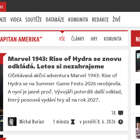
RE
NZE
VIDEA
SOUTĚŽE
DATABÁZE
KOMUNITA
REDAKCE
ŽIVĚ
KAPITAN AMERIKA"
N
VŠE
ČLÁNKY
HRY
KOMUNITA
Marvel 1943: Rise of Hydra se znovu
odkládá. Letos si nezahrajeme
Očekávaná akční adventura Marvel 1943: Rise of
Hydra se na Summer Game Festu 2026 neobjevila.
A nyní je jasné proč. Vývojáři potvrdili další odklad,
který posouvá vydání hry až na rok 2027.
18
Michal Burian
1 minuta
v pondělí
8. 6. 2026