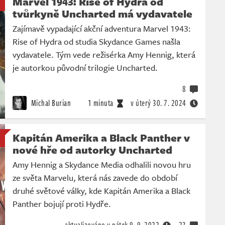
Marvel 1943: Rise of Hydra od
tvůrkyně Uncharted má vydavatele
Zajímavě vypadající akční adventura Marvel 1943:
Rise of Hydra od studia Skydance Games našla
vydavatele. Tým vede režisérka Amy Hennig, která
je autorkou původní trilogie Uncharted.
8
Michal Burian
1 minuta
v úterý
30. 7. 2024
Kapitán Amerika a Black Panther v
nové hře od autorky Uncharted
Amy Hennig a Skydance Media odhalili novou hru
ze světa Marvelu, která nás zavede do období
druhé světové války, kde Kapitán Amerika a Black
Panther bojují proti Hydře.