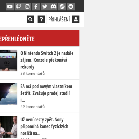
PŘIHLÁŠENÍ
EPŘEHLÉDNĚTE
O Nintendo Switch 2 je nadále
zájem. Konzole překonává
rekordy
53 komentářů
EA má pod novým vlastníkem
šetřit. Zvažuje prodej studií
i…
49 komentářů
Už není cesty zpět. Sony
připomíná konec fyzických
nosičů na…