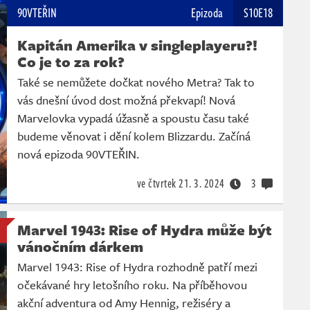
90VTEŘIN
Epizoda
S10E18
Kapitán Amerika v singleplayeru?!
Co je to za rok?
Také se nemůžete dočkat nového Metra? Tak to
vás dnešní úvod dost možná překvapí! Nová
Marvelovka vypadá úžasně a spoustu času také
budeme věnovat i dění kolem Blizzardu. Začíná
nová epizoda 90VTEŘIN.
ve čtvrtek
21. 3. 2024
3
Marvel 1943: Rise of Hydra může být
vánočním dárkem
Marvel 1943: Rise of Hydra rozhodně patří mezi
očekávané hry letošního roku. Na příběhovou
akční adventura od Amy Hennig, režiséry a