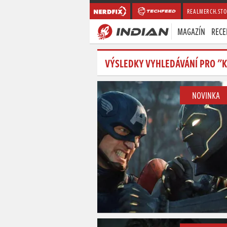
REALMERCH.STO
MAGAZÍN
RECE
VÝSLEDKY VYHLEDÁVÁNÍ PRO "
NOVINKA