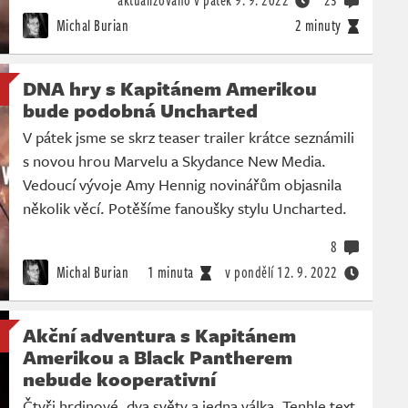
aktualizováno v pátek
9. 9. 2022
23
Michal Burian
2 minuty
DNA hry s Kapitánem Amerikou
bude podobná Uncharted
V pátek jsme se skrz teaser trailer krátce seznámili
s novou hrou Marvelu a Skydance New Media.
Vedoucí vývoje Amy Hennig novinářům objasnila
několik věcí. Potěšíme fanoušky stylu Uncharted.
8
Michal Burian
1 minuta
v pondělí
12. 9. 2022
Akční adventura s Kapitánem
Amerikou a Black Pantherem
nebude kooperativní
Čtyři hrdinové, dva světy a jedna válka. Tenhle text