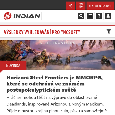
REALMERCH.STORE
Magazín
VÝSLEDKY VYHLEDÁVÁNÍ PRO "NCSOFT"
Recenze
Videa
NOVINKA
Soutěže
Horizon: Steel Frontiers je MMORPG,
Databáze
které se odehrává ve známém
postapokalyptickém světě
Komunita
Hráči se mohou těšit na výpravu do oblasti zvané
Deadlands, inspirované Arizonou a Novým Mexikem.
Redakce
Půjde o pustou krajinu plnou ruin, písku a samozřejmě