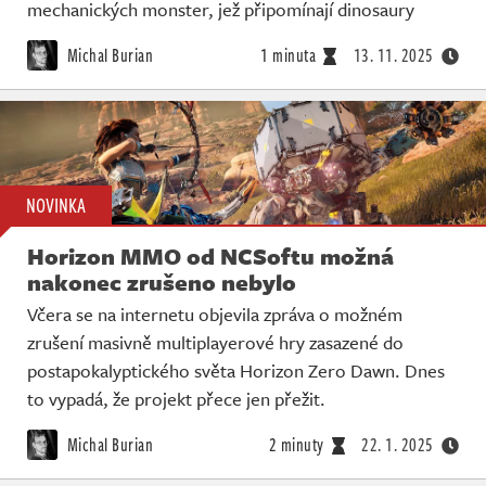
Živě
mechanických monster, jež připomínají dinosaury
Michal Burian
1 minuta
13. 11. 2025
NOVINKA
Horizon MMO od NCSoftu možná
nakonec zrušeno nebylo
Včera se na internetu objevila zpráva o možném
zrušení masivně multiplayerové hry zasazené do
postapokalyptického světa Horizon Zero Dawn. Dnes
to vypadá, že projekt přece jen přežit.
Michal Burian
2 minuty
22. 1. 2025