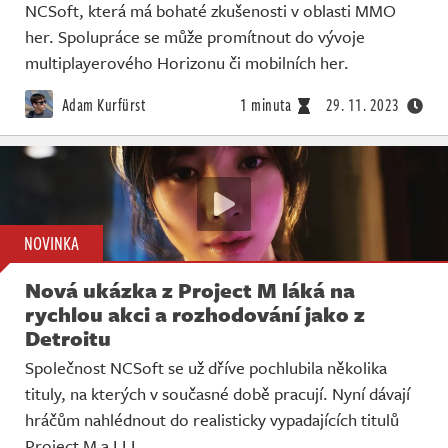
NCSoft, která má bohaté zkušenosti v oblasti MMO
her. Spolupráce se může promítnout do vývoje
multiplayerového Horizonu či mobilních her.
Adam Kurfürst
1 minuta
29. 11. 2023
NOVINKA
Nová ukázka z Project M láká na
rychlou akci a rozhodování jako z
Detroitu
Společnost NCSoft se už dříve pochlubila několika
tituly, na kterých v současné době pracují. Nyní dávají
hráčům nahlédnout do realisticky vypadajících titulů
Project M a LLL.