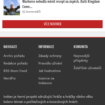
Warhorse nehodlá měnit recept na úspěch. Další Kingdom
Come…
62 komentářů
VÍCE NOVINEK
NAVIGACE
INFORMACE
KOMUNITA
Archiv pořadu
Zásady ochrany
Nejnovější
příspěvky
Redakce pořadu
Pravidla užívání
Žebříček uživatelů
RSS Atom Feed
Jak hodnotíme
NerdFix
Inzerce na
Indianovi
Indian je herní projekt sdružující hráče a hráčky všeho věku
kolem témat o počítačových a konzolových hrách.