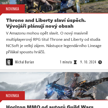
NOVINKA
Throne and Liberty slaví úspěch.
Vývojáři plánují nový obsah
V Amazonu mohou opět slavit. O nový masivně
multiplayerový RPG titul Throne and Liberty od studia
NCSoft je velký zájem. Nástupce legendárního Lineage
přilákal spoustu hráčů.
Michal Burian
1 minuta
9. 10. 2024
NOVINKA
Horizon MMO od autorů Guild Wars