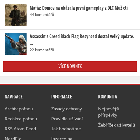
Mafia: Domovina ukázala první gameplay z DLC Muž cti
44 komentářů
Assassin's Creed Black Flag Resynced dostal velký update.
…
22 komentářů
VÍCE NOVINEK
NAVIGACE
INFORMACE
KOMUNITA
Archiv pořadu
Zásady ochrany
Nejnovější
příspěvky
Redakce pořadu
Pravidla užívání
Žebříček uživatelů
RSS Atom Feed
Jak hodnotíme
NerdFix
Inzerce na