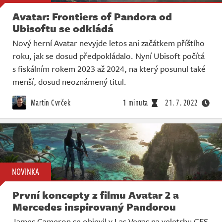
Avatar: Frontiers of Pandora od
Ubisoftu se odkládá
Nový herní Avatar nevyjde letos ani začátkem příštího
roku, jak se dosud předpokládalo. Nyní Ubisoft počítá
s fiskálním rokem 2023 až 2024, na který posunul také
menší, dosud neoznámený titul.
Martin Cvrček
1 minuta
21. 7. 2022
NOVINKA
První koncepty z filmu Avatar 2 a
Mercedes inspirovaný Pandorou
James Cameron se objevil v Las Vegas na veletrhu CES