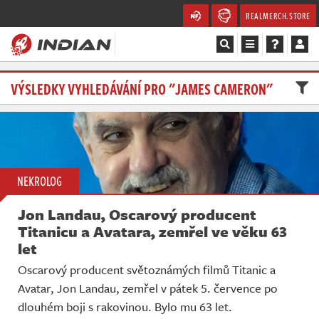
REALMERCH.STORE
Magazín
VÝSLEDKY VYHLEDÁVÁNÍ PRO "JAMES CAMERON"
Recenze
Videa
NEKROLOG
Soutěže
Jon Landau, Oscarový producent
Databáze
Titanicu a Avatara, zemřel ve věku 63
let
Komunita
Oscarový producent světoznámých filmů Titanic a
Avatar, Jon Landau, zemřel v pátek 5. července po
Redakce
dlouhém boji s rakovinou. Bylo mu 63 let.