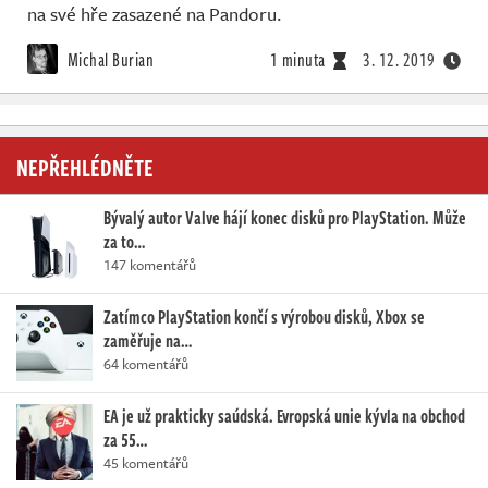
na své hře zasazené na Pandoru.
Michal Burian
1 minuta
3. 12. 2019
NEPŘEHLÉDNĚTE
Bývalý autor Valve hájí konec disků pro PlayStation. Může
za to…
147 komentářů
Zatímco PlayStation končí s výrobou disků, Xbox se
zaměřuje na…
64 komentářů
EA je už prakticky saúdská. Evropská unie kývla na obchod
za 55…
45 komentářů