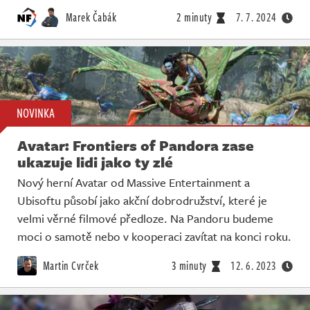
Živě
Marek Čabák
2 minuty
7. 7. 2024
NOVINKA
Avatar: Frontiers of Pandora zase
ukazuje lidi jako ty zlé
Nový herní Avatar od Massive Entertainment a
Ubisoftu působí jako akční dobrodružství, které je
velmi věrné filmové předloze. Na Pandoru budeme
moci o samotě nebo v kooperaci zavítat na konci roku.
Martin Cvrček
3 minuty
12. 6. 2023