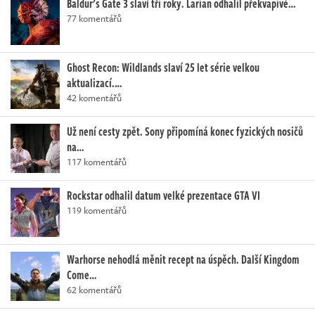
Baldur's Gate 3 slaví tři roky. Larian odhalil překvapivé…
77 komentářů
Ghost Recon: Wildlands slaví 25 let série velkou
aktualizací.…
42 komentářů
Už není cesty zpět. Sony připomíná konec fyzických nosičů
na…
117 komentářů
Rockstar odhalil datum velké prezentace GTA VI
119 komentářů
Warhorse nehodlá měnit recept na úspěch. Další Kingdom
Come…
62 komentářů