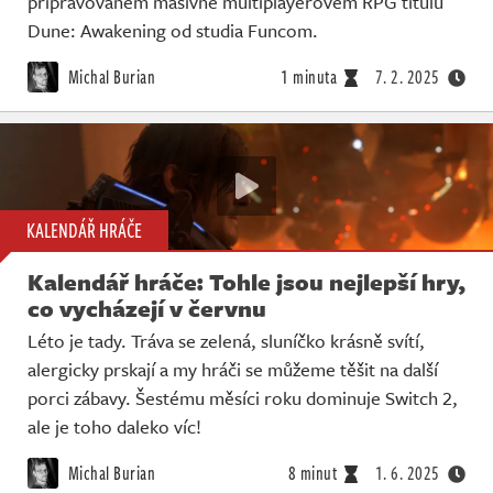
připravovaném masivně multiplayerovém RPG titulu
Dune: Awakening od studia Funcom.
Michal Burian
1 minuta
7. 2. 2025
KALENDÁŘ HRÁČE
Kalendář hráče: Tohle jsou nejlepší hry,
co vycházejí v červnu
Léto je tady. Tráva se zelená, sluníčko krásně svítí,
alergicky prskají a my hráči se můžeme těšit na další
porci zábavy. Šestému měsíci roku dominuje Switch 2,
ale je toho daleko víc!
Michal Burian
8 minut
1. 6. 2025