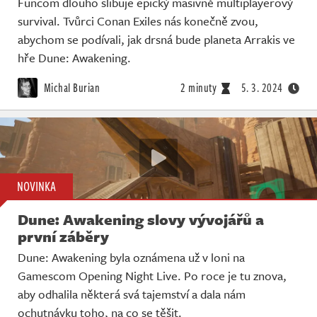
Funcom dlouho slibuje epický masivně multiplayerový
survival. Tvůrci Conan Exiles nás konečně zvou,
abychom se podívali, jak drsná bude planeta Arrakis ve
hře Dune: Awakening.
Michal Burian
2 minuty
5. 3. 2024
NOVINKA
Dune: Awakening slovy vývojářů a
první záběry
Dune: Awakening byla oznámena už v loni na
Gamescom Opening Night Live. Po roce je tu znova,
aby odhalila některá svá tajemství a dala nám
ochutnávku toho, na co se těšit.