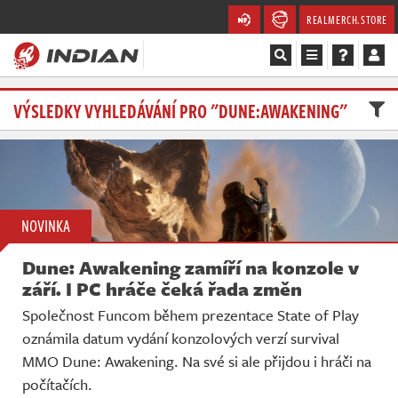
REALMERCH.STORE
Magazín
VÝSLEDKY VYHLEDÁVÁNÍ PRO "DUNE:AWAKENING"
Recenze
Videa
NOVINKA
Soutěže
Dune: Awakening zamíří na konzole v
Databáze
září. I PC hráče čeká řada změn
Společnost Funcom během prezentace State of Play
Komunita
oznámila datum vydání konzolových verzí survival
MMO Dune: Awakening. Na své si ale přijdou i hráči na
Redakce
počítačích.