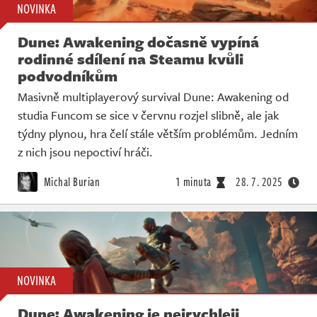
NOVINKA
Dune: Awakening dočasně vypíná
rodinné sdílení na Steamu kvůli
podvodníkům
Masivně multiplayerový survival Dune: Awakening od
studia Funcom se sice v červnu rozjel slibně, ale jak
týdny plynou, hra čelí stále větším problémům. Jedním
z nich jsou nepoctiví hráči.
Michal Burian
1 minuta
28. 7. 2025
NOVINKA
Dune: Awakening je nejrychleji