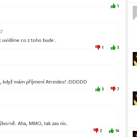
1
12
k uvidíme co z toho bude .
1
3
s, když mám příjmení Atreides? :DDDDD
3
7
výborně. Aha, MMO, tak zas nic.
2
16