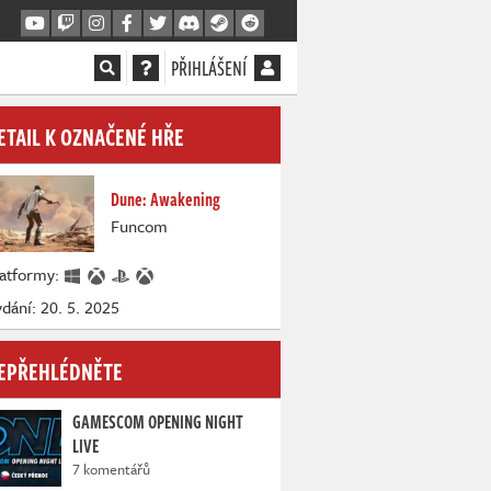
PŘIHLÁŠENÍ
ETAIL K OZNAČENÉ HŘE
Dune: Awakening
Funcom
latformy:
dání: 20. 5. 2025
EPŘEHLÉDNĚTE
GAMESCOM OPENING NIGHT
LIVE
7 komentářů