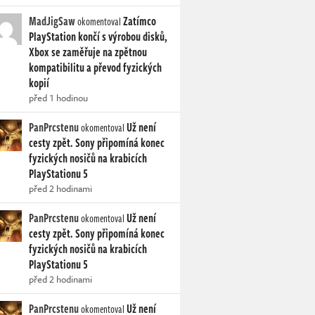
MadJigSaw
Zatímco
okomentoval
PlayStation končí s výrobou disků,
Xbox se zaměřuje na zpětnou
kompatibilitu a převod fyzických
kopií
před 1 hodinou
PanPrcstenu
Už není
okomentoval
cesty zpět. Sony připomíná konec
fyzických nosičů na krabicích
PlayStationu 5
před 2 hodinami
PanPrcstenu
Už není
okomentoval
cesty zpět. Sony připomíná konec
fyzických nosičů na krabicích
PlayStationu 5
před 2 hodinami
PanPrcstenu
Už není
okomentoval