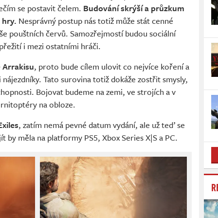
ečím se postavit čelem.
Budování skrýší a průzkum
 hry.
Nesprávný postup nás totiž může stát cenné
iše pouštních červů. Samozřejmostí budou sociální
přežití i mezi ostatními hráči.
 Arrakisu
, proto bude cílem ulovit co nejvíce koření a
ájezdníky. Tato surovina totiž dokáže zostřit smysly,
chopnosti. Bojovat budeme na zemi, ve strojích a v
rnitoptéry na obloze.
xiles
, zatím nemá pevné datum vydání, ale už teď se
jít by měla na platformy PS5, Xbox Series X|S a PC.
R