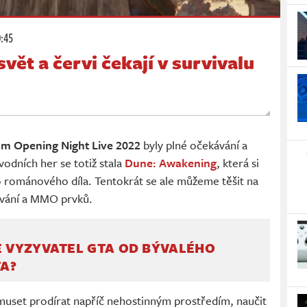
0:45
vět a červi čekají v survivalu
 Opening Night Live 2022
byly plné očekávání a
odních her se totiž stala
Dune: Awakening
, která si
o románového díla. Tentokrát se ale můžeme těšit na
ívání a MMO prvků.
E VYZYVATEL GTA OD BÝVALÉHO
A?
uset prodírat napříč nehostinným prostředím, naučit