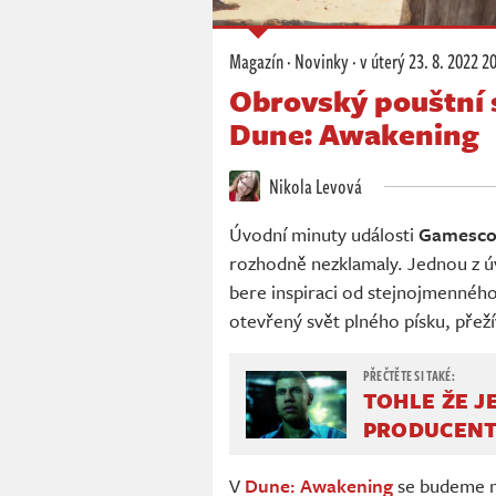
Magazín
·
Novinky
·
v úterý
23. 8. 2022 2
Obrovský pouštní s
Dune: Awakening
Nikola Levová
Úvodní minuty události
Gamescom
rozhodně nezklamaly. Jednou z úv
bere inspiraci od stejnojmennéh
otevřený svět plného písku, přež
TOHLE ŽE J
PRODUCENT
V
Dune: Awakening
se budeme m