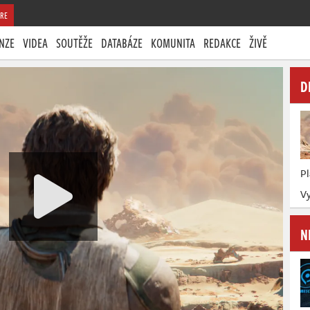
RE
NZE
VIDEA
SOUTĚŽE
DATABÁZE
KOMUNITA
REDAKCE
ŽIVĚ
D
P
Vy
N