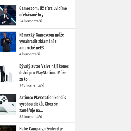
Gamescom: Už zítra uvidíme
očekávané hry
24 komentářů
Německý Gamescom může
vynahradit zklamání z
americké neE3
4 komentářů
Bývalý autor Valve hájí konec
disků pro PlayStation. Může
za to…
148 komentářů
Zatímco PlayStation končí s
výrobou disků, Xbox se
zaměřuje na…
82 komentářů
Halo: Campaign Evolved je