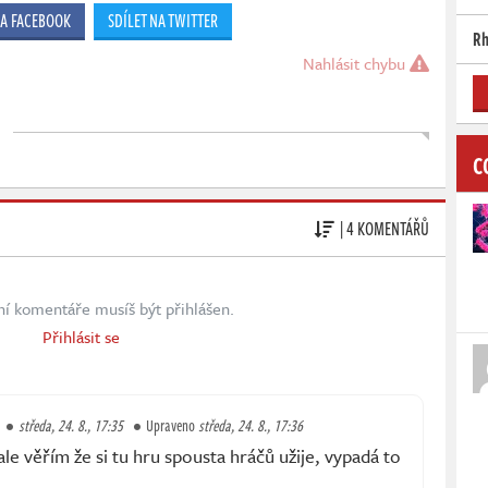
NA FACEBOOK
SDÍLET NA TWITTER
Rh
Nahlásit chybu
C
| 4 KOMENTÁŘŮ
ní komentáře musíš být přihlášen.
Přihlásit se
středa, 24. 8., 17:35
Upraveno
středa, 24. 8., 17:36
e věřím že si tu hru spousta hráčů užije, vypadá to