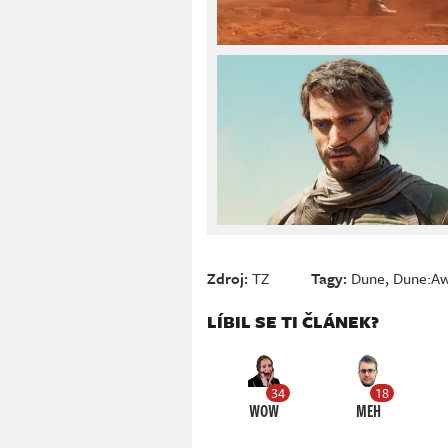
Zdroj:
TZ
Tagy:
Dune
,
Dune:Aw
LÍBIL SE TI ČLÁNEK?
34
18
WOW
MEH