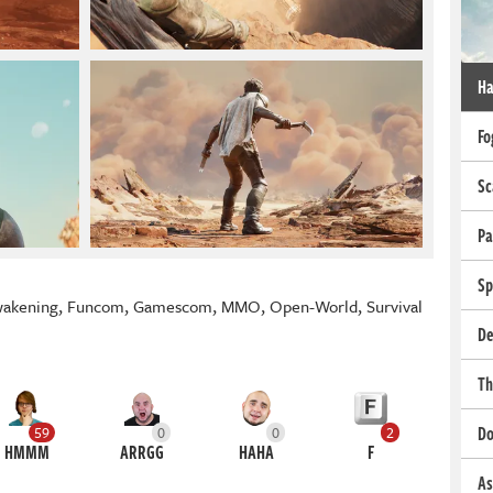
Ha
Fo
Sc
Pa
Sp
akening
,
Funcom
,
Gamescom
,
MMO
,
Open-World
,
Survival
De
Th
Do
59
0
0
2
HMMM
ARRGG
HAHA
F
As