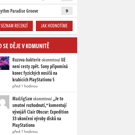
ythm Paradise Groove
9
SEZNAM RECENZÍ
JAK HODNOTÍME
O SE DĚJE V KOMUNITĚ
Ruzova-bakterie
Už
okomentoval
není cesty zpět. Sony připomíná
konec fyzických nosičů na
krabicích PlayStationu 5
před 1 hodinou
MadJigSaw
„Je to
okomentoval
smutné rozhodnutí,“ komentují
vývojáři Clair Obscur: Expedition
33 ukončení výroby disků na
PlayStationu
před 1 hodinou