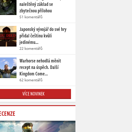
naleštěný základ se
zbytečnou přílohou
51 komentářů
Japonský vývojář do své hry
přidal češtinu kvůli
jedinému…
22 komentářů
Warhorse nehodlá měnit
recept na úspěch. Další
Kingdom Come…
62 komentářů
VÍCE NOVINEK
ECENZE