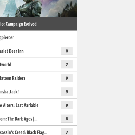
lo: Campaign Evolved
gpiercer
arlet Deer Inn
8
lworld
7
latoon Raiders
9
nshattack!
9
e Alters: Last Variable
9
om: The Dark Ages |…
8
sassin’s Creed: Black Flag…
7