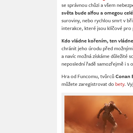
se správnou chůzi a všem nebezp
světa bude alfou a omegou celé
suroviny, nebo rychlou smrt v bř
interakce, které jsou klíčové pro 
Kdo vládne kořením, ten vládne
chránit jeho úrodu před možnými n
a navíc možná získáme důležité s
neposlední řadě samozřejmě i s o
Hra od Funcomu, tvůrců
Conan E
můžete zaregistrovat do
bety
. Vy