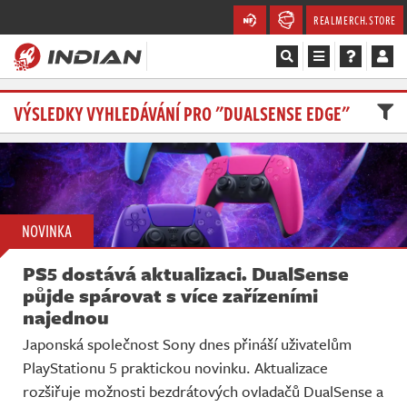
REALMERCH.STORE
Magazín
VÝSLEDKY VYHLEDÁVÁNÍ PRO "DUALSENSE EDGE"
Recenze
Videa
NOVINKA
Soutěže
PS5 dostává aktualizaci. DualSense
Databáze
půjde spárovat s více zařízeními
najednou
Komunita
Japonská společnost Sony dnes přináší uživatelům
PlayStationu 5 praktickou novinku. Aktualizace
Redakce
rozšiřuje možnosti bezdrátových ovladačů DualSense a