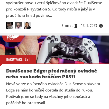
vyzkoušet novou verzi špičkového ovladače DualSense
pro konzoli PlayStation 5. Co tedy nabízí a jaký je v
praxi? To si hned povíme…
5 minut
13. 1. 2023
HARDWARE TEST
DualSense Edge: předražený ovladač
nebo svoboda hráčům PS5?!
Nová verze oblíbeného ovladače DualSense s názvem
Edge se nám konečně dostala do studia do rukou.
Podívali jsme se tedy na všechny jeho součásti a
pořádně ho otestovali.