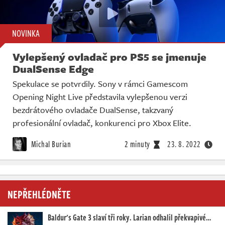
NOVINKA
Vylepšený ovladač pro PS5 se jmenuje
DualSense Edge
Spekulace se potvrdily. Sony v rámci Gamescom
Opening Night Live představila vylepšenou verzi
bezdrátového ovladače DualSense, takzvaný
profesionální ovladač, konkurenci pro Xbox Elite.
Michal Burian
2 minuty
23. 8. 2022
NEPŘEHLÉDNĚTE
Baldur's Gate 3 slaví tři roky. Larian odhalil překvapivé…