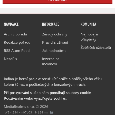
NAVIGACE
INFORMACE
KOMUNITA
Archiv pořadu
Zásady ochrany
Nejnovější
příspěvky
Redakce pořadu
Pravidla užívání
Žebříček uživatelů
RSS Atom Feed
Jak hodnotíme
NerdFix
Inzerce na
Indianovi
Indian je herní projekt sdružující hráče a hráčky všeho věku
kolem témat o počítačových a konzolových hrách.
Při poskytování služeb nám pomáhají soubory cookie.
Používáním webu vyjadřujete souhlas.
MediaRealms s.r.o.
© 2026
IWS 4.234 - m07d03 | IN | 24 ms |