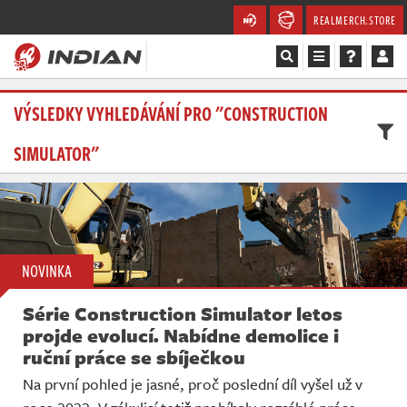
REALMERCH.STORE
Magazín
VÝSLEDKY VYHLEDÁVÁNÍ PRO "CONSTRUCTION
SIMULATOR"
Recenze
Videa
Soutěže
NOVINKA
Databáze
Série Construction Simulator letos
Komunita
projde evolucí. Nabídne demolice i
ruční práce se sbíječkou
Redakce
Na první pohled je jasné, proč poslední díl vyšel už v