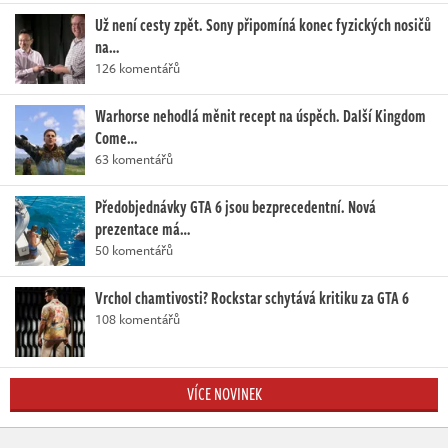
Už není cesty zpět. Sony připomíná konec fyzických nosičů
na…
126 komentářů
Warhorse nehodlá měnit recept na úspěch. Další Kingdom
Come…
63 komentářů
Předobjednávky GTA 6 jsou bezprecedentní. Nová
prezentace má…
50 komentářů
Vrchol chamtivosti? Rockstar schytává kritiku za GTA 6
108 komentářů
VÍCE NOVINEK