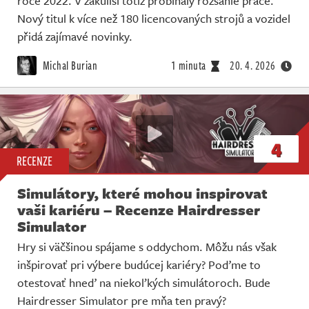
roce 2022. V zákulisí totiž probíhaly rozsáhlé práce.
Živě
Nový titul k více než 180 licencovaných strojů a vozidel
přidá zajímavé novinky.
Michal Burian
1 minuta
20. 4. 2026
4
RECENZE
Simulátory, které mohou inspirovat
vaši kariéru – Recenze Hairdresser
Simulator
Hry si väčšinou spájame s oddychom. Môžu nás však
inšpirovať pri výbere budúcej kariéry? Poďme to
otestovať hneď na niekoľkých simulátoroch. Bude
Hairdresser Simulator pre mňa ten pravý?