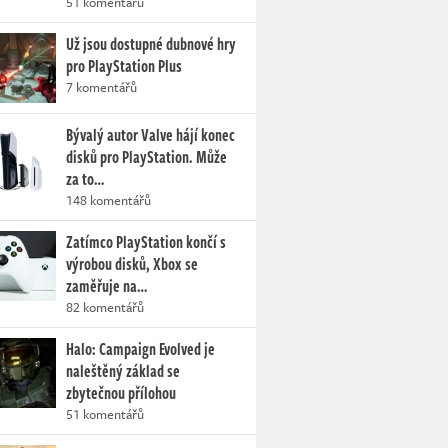
51 komentářů
Už jsou dostupné dubnové hry
pro PlayStation Plus
7 komentářů
Bývalý autor Valve hájí konec
disků pro PlayStation. Může
za to…
148 komentářů
Zatímco PlayStation končí s
výrobou disků, Xbox se
zaměřuje na…
82 komentářů
Halo: Campaign Evolved je
naleštěný základ se
zbytečnou přílohou
51 komentářů