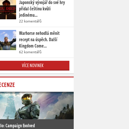
Japonský vývojář do své hry
přidal češtinu kvůli
jedinému…
22 komentářů
Warhorse nehodlá měnit
recept na úspěch. Další
Kingdom Come…
62 komentářů
VÍCE NOVINEK
ECENZE
lo: Campaign Evolved