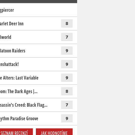
gpiercer
arlet Deer Inn
8
lworld
7
latoon Raiders
9
nshattack!
9
e Alters: Last Variable
9
om: The Dark Ages |…
8
sassin’s Creed: Black Flag…
7
ythm Paradise Groove
9
SEZNAM RECENZÍ
JAK HODNOTÍME