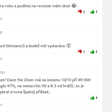
hra roku a podívej na recenze mám dost 😂.
2
3
ět
37
t od Vietnamců a budeš mít vystaráno 🤦
1
5
ět
 7:51
e? Dave the Diver má na steamu 10/10 při 89 000
lu 97%, na metacritic 90 a 8.3 od hráčů..to je
ybral zrovna špatný příklad..
4
ět