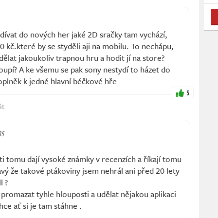
ívat do nových her jaké 2D sračky tam vychází,
 kč.které by se styděli aji na mobilu. To nechápu,
ělat jakoukoliv trapnou hru a hodit jí na store?
upí? A ke všemu se pak sony nestydí to házet do
doplněk k jedné hlavní béčkové hře
5
ět
35
ti tomu dají vysoké známky v recenzích a říkají tomu
avý že takové ptákoviny jsem nehrál ani před 20 lety
l ?
 promazat tyhle hlouposti a udělat nějakou aplikaci
hce ať si je tam stáhne .