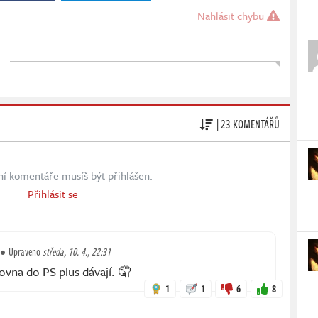
Nahlásit chybu
| 23 KOMENTÁŘŮ
ní komentáře musíš být přihlášen.
Přihlásit se
Upraveno
středa, 10. 4., 22:31
ovna do PS plus dávají. 🤦
1
1
6
8