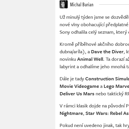
Michal Burian
Už minulý týden jsme se dozvěděl
nové vlny obohacující předplatn
Sony odhalila celý seznam, který 
Kromě příběhové akčního dobro
dubna/aríla), a
Dave the Diver
, 
novinku
Animal Well
. Ta dorazí 
labyrint a odhalíme jeho mnohá t
Dále je tady
Construction Simul
Movie Videogame
a
Lego Marve
Deliver Us Mars
nebo taktický R
V rámci klasik dojde na původní 
Nightmare
,
Star Wars: Rebel As
Pokud není uvedeno jinak, tak hr