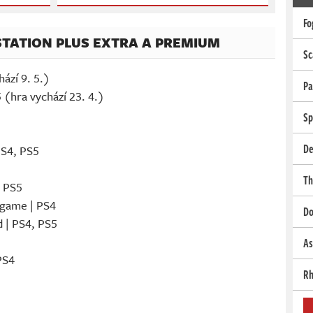
Fo
STATION PLUS EXTRA A PREMIUM
Sc
ází 9. 5.)
Pa
 (hra vychází 23. 4.)
Sp
De
PS4, PS5
Th
, PS5
game | PS4
Do
 | PS4, PS5
5
As
PS4
Rh