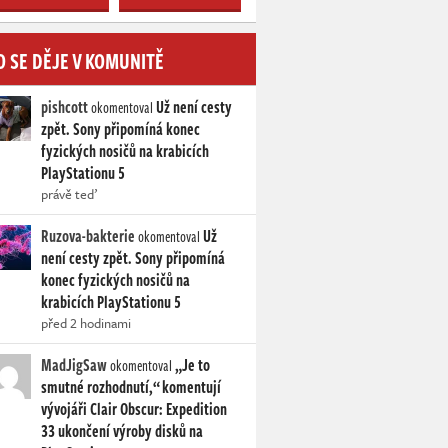
O SE DĚJE V KOMUNITĚ
pishcott
Už není cesty
okomentoval
zpět. Sony připomíná konec
fyzických nosičů na krabicích
PlayStationu 5
právě teď
Ruzova-bakterie
Už
okomentoval
není cesty zpět. Sony připomíná
konec fyzických nosičů na
krabicích PlayStationu 5
před 2 hodinami
MadJigSaw
„Je to
okomentoval
smutné rozhodnutí,“ komentují
vývojáři Clair Obscur: Expedition
33 ukončení výroby disků na