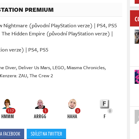
STATION PREMIUM
C
w Nightmare (původní PlayStation verze) | PS4, PS5
I: The Hidden Empire (původní PlayStation verze) |
tion verze) | PS4, PS5
he Diver
,
Deliver Us Mars
,
LEGO
,
Miasma Chronicles
,
 Kenzera: ZAU
,
The Crew 2
117
1
3
0
HMMM
ARRGG
HAHA
F
NA FACEBOOK
SDÍLET NA TWITTER