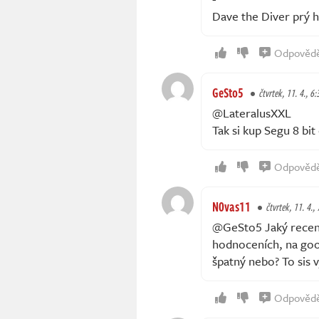
Dave the Diver prý 
Odpověd
GeSto5
čtvrtek, 11. 4., 6:
@LateralusXXL
Tak si kup Segu 8 bi
Odpověd
N0vas11
čtvrtek, 11. 4.,
@GeSto5 Jaký recenz
hodnoceních, na goog
špatný nebo? To sis v
Odpověd