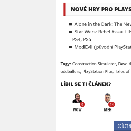
NOVÉ HRY PRO PLAY
Alone in the Dark: The Ne
Star Wars: Rebel Assault I
PS4, PS5
MediEvil (původní PlaySta
Tagy:
Construction Simulator
,
Dave t
oddballers
,
PlayStation Plus
,
Tales of
LÍBIL SE TI ČLÁNEK?
9
14
WOW
MEH
SDÍLET 