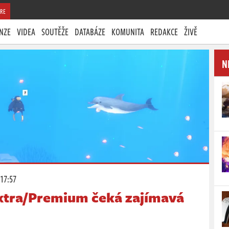
RE
NZE
VIDEA
SOUTĚŽE
DATABÁZE
KOMUNITA
REDAKCE
ŽIVĚ
N
 17:57
Extra/Premium čeká zajímavá