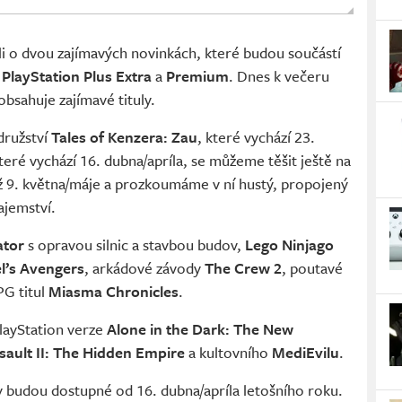
i o dvou zajímavých novinkách, které budou součástí
é
PlayStation Plus Extra
a
Premium
. Dnes k večeru
obsahuje zajímavé tituly.
družství
Tales of Kenzera: Zau
, které vychází 23.
které vychází 16. dubna/apríla, se můžeme těšit ještě na
až 9. května/máje a prozkoumáme v ní hustý, propojený
ajemství.
ator
s opravou silnic a stavbou budov,
Lego Ninjago
l’s Avengers
, arkádové závody
The Crew 2
, poutavé
PG titul
Miasma Chronicles
.
PlayStation verze
Alone in the Dark: The New
sault II: The Hidden Empire
a kultovního
MediEvilu
.
y budou dostupné od 16. dubna/apríla letošního roku.