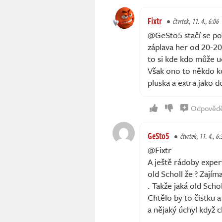
Fixtr
čtvrtek, 11. 4., 6:06
@GeSto5 stačí se pod
záplava her od 20-200
to si kde kdo může ud
Však ono to někdo ko
pluska a extra jako 
Odpověd
GeSto5
čtvrtek, 11. 4., 6:
@Fixtr
A ještě rádoby exper
old Scholl že ? Zajím
. Takže jaká old Schol
Chtělo by to čistku a
a nějaký úchyl když c
-