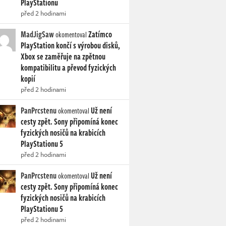
PlayStationu
před 2 hodinami
MadJigSaw
Zatímco
okomentoval
PlayStation končí s výrobou disků,
Xbox se zaměřuje na zpětnou
kompatibilitu a převod fyzických
kopií
před 2 hodinami
PanPrcstenu
Už není
okomentoval
cesty zpět. Sony připomíná konec
fyzických nosičů na krabicích
PlayStationu 5
před 2 hodinami
PanPrcstenu
Už není
okomentoval
cesty zpět. Sony připomíná konec
fyzických nosičů na krabicích
PlayStationu 5
před 2 hodinami