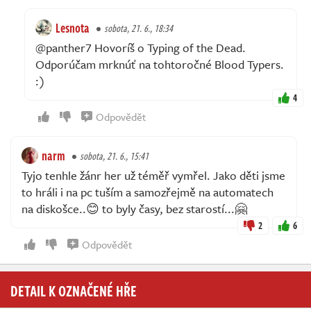
Lesnota
sobota, 21. 6., 18:34
@panther7 Hovoríš o Typing of the Dead.
Odporúčam mrknúť na tohtoročné Blood Typers.
:)
4
Odpovědět
narm
sobota, 21. 6., 15:41
Tyjo tenhle žánr her už téměř vymřel. Jako děti jsme
to hráli i na pc tuším a samozřejmě na automatech
na diskošce..😊 to byly časy, bez starostí...🤗
2
6
Odpovědět
DETAIL K OZNAČENÉ HŘE