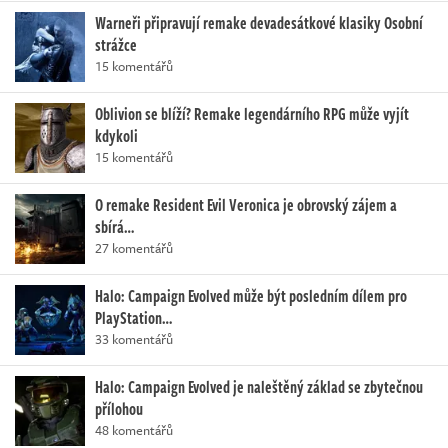
Warneři připravují remake devadesátkové klasiky Osobní
strážce
15 komentářů
Oblivion se blíží? Remake legendárního RPG může vyjít
kdykoli
15 komentářů
O remake Resident Evil Veronica je obrovský zájem a
sbírá…
27 komentářů
Halo: Campaign Evolved může být posledním dílem pro
PlayStation…
33 komentářů
Halo: Campaign Evolved je naleštěný základ se zbytečnou
přílohou
48 komentářů