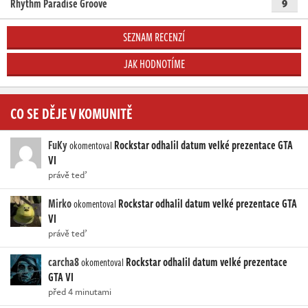
Rhythm Paradise Groove
9
SEZNAM RECENZÍ
JAK HODNOTÍME
CO SE DĚJE V KOMUNITĚ
FuKy
Rockstar odhalil datum velké prezentace GTA
okomentoval
VI
právě teď
Mirko
Rockstar odhalil datum velké prezentace GTA
okomentoval
VI
právě teď
carcha8
Rockstar odhalil datum velké prezentace
okomentoval
GTA VI
před 4 minutami