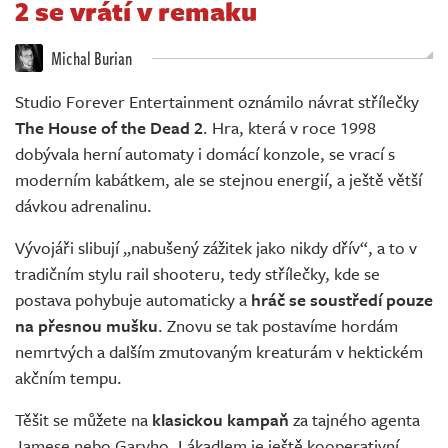
2 se vrátí v remaku
Živě
Michal Burian
Studio Forever Entertainment oznámilo návrat střílečky
The House of the Dead 2
. Hra, která v roce 1998
dobývala herní automaty i domácí konzole, se vrací s
moderním kabátkem, ale se stejnou energií, a ještě větší
dávkou adrenalinu.
Vývojáři slibují „nabušený zážitek jako nikdy dřív“, a to v
tradičním stylu rail shooteru, tedy střílečky, kde se
postava pohybuje automaticky a
hráč se soustředí pouze
na přesnou mušku
. Znovu se tak postavíme hordám
nemrtvých a dalším zmutovaným kreaturám v hektickém
akčním tempu.
Těšit se můžete na
klasickou kampaň
za tajného agenta
Jamese nebo Garyho. Lákadlem je ještě kooperativní