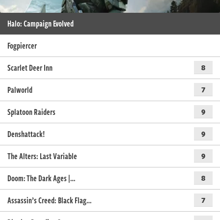
Halo: Campaign Evolved
Fogpiercer
Scarlet Deer Inn
8
Palworld
7
Splatoon Raiders
9
Denshattack!
9
The Alters: Last Variable
9
Doom: The Dark Ages |…
8
Assassin’s Creed: Black Flag…
7