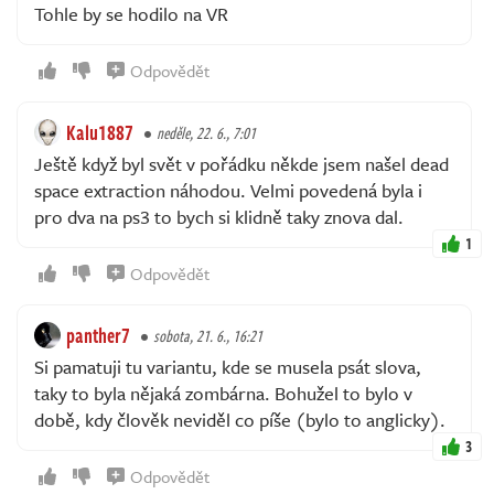
Tohle by se hodilo na VR
Odpovědět
Kalu1887
neděle, 22. 6., 7:01
Ještě když byl svět v pořádku někde jsem našel dead
space extraction náhodou. Velmi povedená byla i
pro dva na ps3 to bych si klidně taky znova dal.
1
Odpovědět
panther7
sobota, 21. 6., 16:21
Si pamatuji tu variantu, kde se musela psát slova,
taky to byla nějaká zombárna. Bohužel to bylo v
době, kdy člověk neviděl co píše (bylo to anglicky).
3
Odpovědět