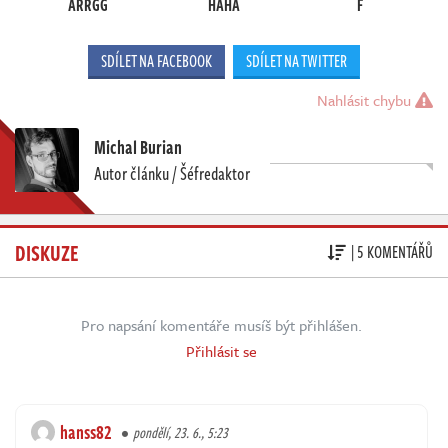
ARRGG
HAHA
F
SDÍLET NA FACEBOOK
SDÍLET NA TWITTER
Nahlásit chybu
Michal Burian
Autor článku / Šéfredaktor
DISKUZE
| 5 KOMENTÁŘŮ
Pro napsání komentáře musíš být přihlášen.
Přihlásit se
hanss82
pondělí, 23. 6., 5:23