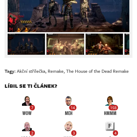
Tagy:
Akční střílečka
,
Remake
,
The House of the Dead Remake
LÍBIL SE TI ČLÁNEK?
7
14
158
WOW
MEH
HMMM
2
3
4