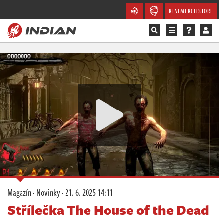
REALMERCH.STORE
Magazín
Recenze
Videa
Soutěže
Databáze
Komunita
Magazín
·
Novinky
·
21. 6. 2025 14:11
Redakce
Střílečka The House of the Dead