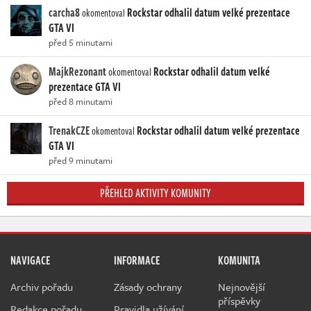
carcha8
Rockstar odhalil datum velké prezentace
okomentoval
GTA VI
před 5 minutami
MajkRezonant
Rockstar odhalil datum velké
okomentoval
prezentace GTA VI
před 8 minutami
TrenakCZE
Rockstar odhalil datum velké prezentace
okomentoval
GTA VI
před 9 minutami
PŘEHLED AKTIVITY KOMUNITY
NAVIGACE
INFORMACE
KOMUNITA
Archiv pořadu
Zásady ochrany
Nejnovější
příspěvky
Redakce pořadu
Pravidla užívání