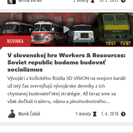
NOVINKA
V slovenskej hre Workers & Resources:
Soviet republic budeme budovať
socializmus
Vývojári z košického štúdia 3D VISION na svojom kanáli
už istý čas zverejňujú vývojárske denníky z ich
chystanej budovateľskej stratégie. Až teraz sme sa
však dočkali traileru, názvu a plnohodnotného…
Marek Čabák
1 minuta
1. 6. 2018