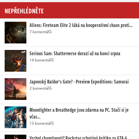
NEPŘEHLÉDNĚTE
Aliens: Fireteam Elite 2 láká na kooperativní chaos proti…
7 komentářů
Serious Sam: Shatterverse dorazí už na konci srpna
14 komentářů
Japonský Baldur's Gate? - Preview Expeditions: Samurai
2 komentářů
Moonlighter a Breathedge jsou zdarma na PC. Stačí si je
včas…
13 komentářů
Vrchol chamtivosti? Rockstar schytává kritiku za GTA 6