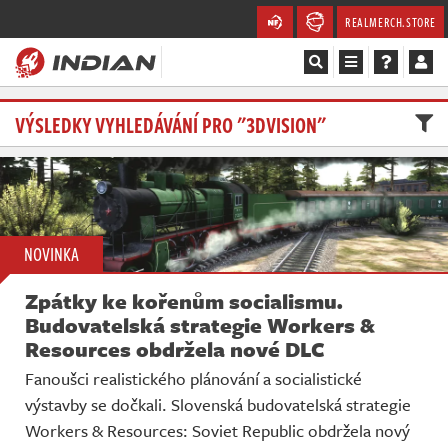
REALMERCH.STORE
Magazín
VÝSLEDKY VYHLEDÁVÁNÍ PRO "3DVISION"
Recenze
Videa
NOVINKA
Soutěže
Zpátky ke kořenům socialismu.
Databáze
Budovatelská strategie Workers &
Resources obdržela nové DLC
Komunita
Fanoušci realistického plánování a socialistické
výstavby se dočkali. Slovenská budovatelská strategie
Redakce
Workers & Resources: Soviet Republic obdržela nový