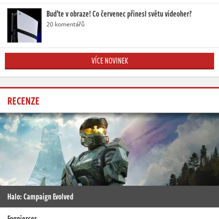
Buďte v obraze! Co červenec přinesl světu videoher?
20 komentářů
VÍCE NOVINEK
RECENZE
Halo: Campaign Evolved
Fogpiercer