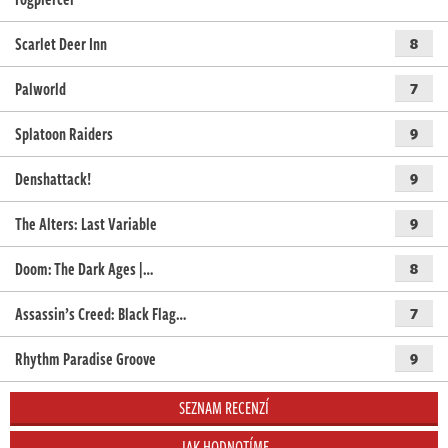
Scarlet Deer Inn
8
Palworld
7
Splatoon Raiders
9
Denshattack!
9
The Alters: Last Variable
9
Doom: The Dark Ages |…
8
Assassin’s Creed: Black Flag…
7
Rhythm Paradise Groove
9
SEZNAM RECENZÍ
JAK HODNOTÍME