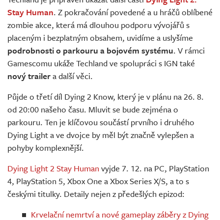
Živě
Stay Human
. Z pokračování povedené a u hráčů oblíbené
zombie akce, která má dlouhou podporu vývojářů s
placeným i bezplatným obsahem, uvidíme a uslyšíme
podrobnosti o parkouru a bojovém systému
. V rámci
Gamescomu ukáže Techland ve spolupráci s IGN také
nový trailer
a další věci.
Půjde o třetí díl Dying 2 Know, který je v plánu na 26. 8.
od 20:00 našeho času. Mluvit se bude zejména o
parkouru. Ten je klíčovou součástí prvního i druhého
Dying Light a ve dvojce by měl být značně vylepšen a
pohyby komplexnější.
Dying Light 2 Stay Human
vyjde 7. 12. na PC, PlayStation
4, PlayStation 5, Xbox One a Xbox Series X/S, a to s
českými titulky. Detaily nejen z předešlých epizod:
Krvelační nemrtví a nové gameplay záběry z Dying