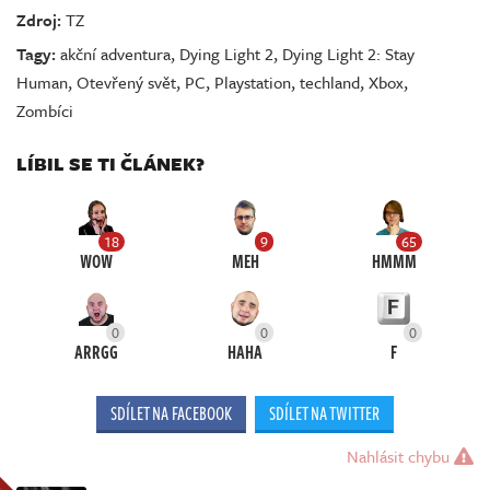
Zdroj:
TZ
Tagy:
akční adventura
,
Dying Light 2
,
Dying Light 2: Stay
Human
,
Otevřený svět
,
PC
,
Playstation
,
techland
,
Xbox
,
Zombíci
LÍBIL SE TI ČLÁNEK?
18
9
65
WOW
MEH
HMMM
0
0
0
ARRGG
HAHA
F
SDÍLET NA FACEBOOK
SDÍLET NA TWITTER
Nahlásit chybu