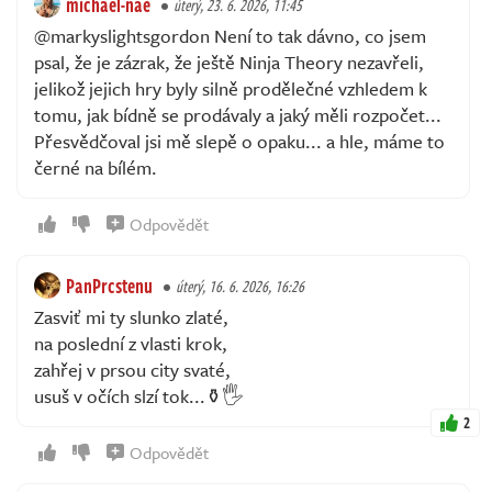
michael-nae
úterý, 23. 6. 2026, 11:45
@markyslightsgordon Není to tak dávno, co jsem
psal, že je zázrak, že ještě Ninja Theory nezavřeli,
jelikož jejich hry byly silně prodělečné vzhledem k
tomu, jak bídně se prodávaly a jaký měli rozpočet...
Přesvědčoval jsi mě slepě o opaku... a hle, máme to
černé na bílém.
Odpovědět
PanPrcstenu
úterý, 16. 6. 2026, 16:26
Zasviť mi ty slunko zlaté,
na poslední z vlasti krok,
zahřej v prsou city svaté,
usuš v očích slzí tok...⚱️🖐️
2
Odpovědět