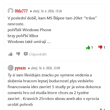
Olda777
úterý, 16. 6. 2026, 13:36
V poslední době, kam MS šlápne tam 20let "tráva"
nesroste.
pohřbili Windows Phone
brzy pohřbí XBox
Windows také umírají ...
1
1
Odpovědět
pynaxx
úterý, 16. 6. 2026, 12:04
Ty si sam likvidujes znacku po vymene vedenia a
slubenia hracom lepsej buducnosti plys vedsieho
financovania ides zavriet 5 studiy pr ja svina dokonca
oznamis hru od studia ktore chces za 2 tyzdne
zavriet . Krasnich 25rokov xboxu aneb ako s vyrocia
urobit pohreb