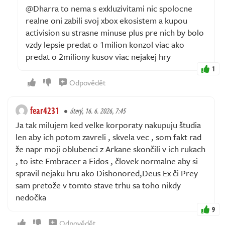
@Dharra to nema s exkluzivitami nic spolocne
realne oni zabili svoj xbox ekosistem a kupou
activision su strasne minuse plus pre nich by bolo
vzdy lepsie predat o 1milion konzol viac ako
predat o 2miliony kusov viac nejakej hry
1
Odpovědět
fear4231
úterý, 16. 6. 2026, 7:45
Ja tak milujem ked velke korporaty nakupuju študia
len aby ich potom zavreli , skvela vec , som fakt rad
že napr moji oblubenci z Arkane skončili v ich rukach
, to iste Embracer a Eidos , človek normalne aby si
spravil nejaku hru ako Dishonored,Deus Ex či Prey
sam pretože v tomto stave trhu sa toho nikdy
nedočka
9
Odpovědět