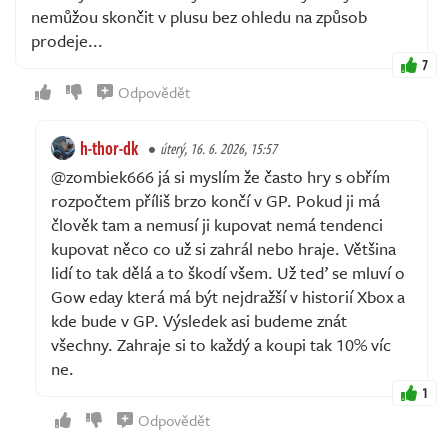
nemůžou skončit v plusu bez ohledu na způsob
prodeje...
7
Odpovědět
h-thor-dk
úterý, 16. 6. 2026, 15:57
@zombiek666 já si myslím že často hry s obřím
rozpočtem příliš brzo končí v GP. Pokud ji má
člověk tam a nemusí ji kupovat nemá tendenci
kupovat něco co už si zahrál nebo hraje. Většina
lidí to tak dělá a to škodí všem. Už teď se mluví o
Gow eday která má být nejdražší v historií Xbox a
kde bude v GP. Výsledek asi budeme znát
všechny. Zahraje si to každý a koupi tak 10% víc
ne.
1
Odpovědět