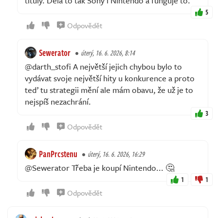
tituly. Dělá to tak Sony i Nintendo a funguje to.
5
Odpovědět
Sewerator
úterý, 16. 6. 2026, 8:14
@darth_stofi A největší jejich chybou bylo to
vydávat svoje největší hity u konkurence a proto
teď tu strategii mění ale mám obavu, že už je to
nejspíš nezachrání.
3
Odpovědět
PanPrcstenu
úterý, 16. 6. 2026, 16:29
@Sewerator Třeba je koupí Nintendo... 🤔
1
1
Odpovědět