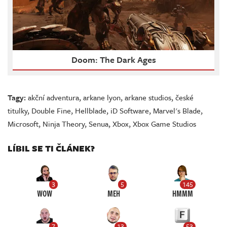
Doom: The Dark Ages
Tagy:
akční adventura
,
arkane lyon
,
arkane studios
,
české
titulky
,
Double Fine
,
Hellblade
,
iD Software
,
Marvel's Blade
,
Microsoft
,
Ninja Theory
,
Senua
,
Xbox
,
Xbox Game Studios
LÍBIL SE TI ČLÁNEK?
3
5
145
WOW
MEH
HMMM
7
13
53