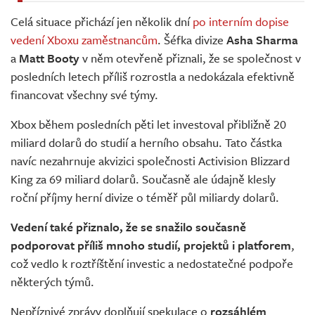
Celá situace přichází jen několik dní
po interním dopise
vedení Xboxu zaměstnancům
. Šéfka divize
Asha Sharma
a
Matt Booty
v něm otevřeně přiznali, že se společnost v
posledních letech příliš rozrostla a nedokázala efektivně
financovat všechny své týmy.
Xbox během posledních pěti let investoval přibližně 20
miliard dolarů do studií a herního obsahu. Tato částka
navíc nezahrnuje akvizici společnosti Activision Blizzard
King za 69 miliard dolarů. Současně ale údajně klesly
roční příjmy herní divize o téměř půl miliardy dolarů.
Vedení také přiznalo, že se snažilo současně
podporovat příliš mnoho studií, projektů i platforem
,
což vedlo k roztříštění investic a nedostatečné podpoře
některých týmů.
Nepříznivé zprávy doplňují spekulace o
rozsáhlém