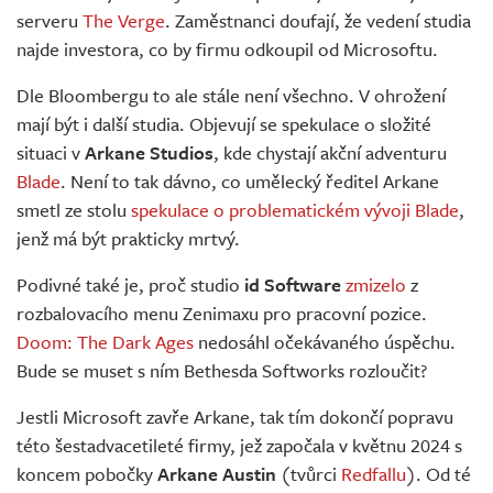
serveru
The Verge
. Zaměstnanci doufají, že vedení studia
najde investora, co by firmu odkoupil od Microsoftu.
Dle Bloombergu to ale stále není všechno. V ohrožení
mají být i další studia. Objevují se spekulace o složité
situaci v
Arkane Studios
, kde chystají akční adventuru
Blade
. Není to tak dávno, co umělecký ředitel Arkane
smetl ze stolu
spekulace o problematickém vývoji Blade
,
jenž má být prakticky mrtvý.
Podivné také je, proč studio
id Software
zmizelo
z
rozbalovacího menu Zenimaxu pro pracovní pozice.
Doom: The Dark Ages
nedosáhl očekávaného úspěchu.
Bude se muset s ním Bethesda Softworks rozloučit?
Jestli Microsoft zavře Arkane, tak tím dokončí popravu
této šestadvacetileté firmy, jež započala v květnu 2024 s
koncem pobočky
Arkane Austin
(tvůrci
Redfallu
). Od té