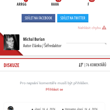
ARRGG
HAHA
F
SDÍLET NA FACEBOOK
SDÍLET NA TWITTER
Nahlásit chybu
Michal Burian
Autor článku / Šéfredaktor
DISKUZE
| 76 KOMENTÁŘŮ
Pro napsání komentáře musíš být přihlášen.
Přihlásit se
úterý, 16. 6. 2026,
Upraveno
úterý, 16. 6. 2026,