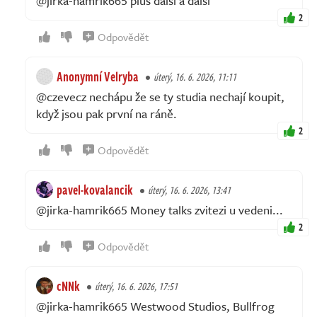
@jirka-hamrik665 plus dalsi a dalsi
2
Odpovědět
Anonymní Velryba
úterý, 16. 6. 2026, 11:11
@czevecz nechápu že se ty studia nechají koupit,
když jsou pak první na ráně.
2
Odpovědět
pavel-kovalancik
úterý, 16. 6. 2026, 13:41
@jirka-hamrik665 Money talks zvitezi u vedeni...
2
Odpovědět
cNNk
úterý, 16. 6. 2026, 17:51
@jirka-hamrik665 Westwood Studios, Bullfrog