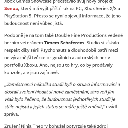
Xbox Games Showcase představilo svůj nový projekt
Senua
, který má vyjít příští rok na PC, Xbox Series X/S a
PlayStation 5. Přesto se nyní objevují informace, že jeho
budoucnost není vůbec jistá.
Podobně je na tom také Double Fine Productions vedené
herním veteránem
Timem Schaferem
. Studio si získalo
respekt díky sérii Psychonauts a dlouhodobě patří mezi
nejvýraznější tvůrce originálních a autorských her v
portfoliu Xboxu. Ano, nejsou to hry, co by prodávaly
konzole, ale jsou zajímavé.
„Zaměstnanci několika studií byli o situaci informováni a
dostali svolení hledat si nové zaměstnání, zároveň jim
však bylo řečeno, že budoucnost jednotlivých studií je
stále nejistá a jejich status se může ještě změnit,“
uvádí
zpráva.
Zrušení Ninja Theory bohužel potvrzuje také zdroj