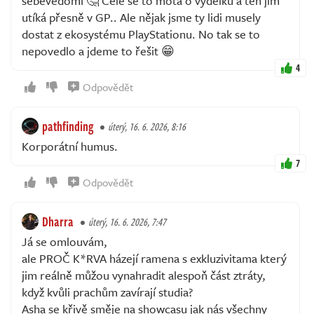
sebevědomí 🤔 Celé se to motá o výdělku a ten jim
utíká přesně v GP.. Ale nějak jsme ty lidi musely
dostat z ekosystému PlayStationu. No tak se to
nepovedlo a jdeme to řešit 😁
4
Odpovědět
pathfinding
úterý, 16. 6. 2026, 8:16
Korporátní humus.
7
Odpovědět
Dharra
úterý, 16. 6. 2026, 7:47
Já se omlouvám,
ale PROČ K*RVA házejí ramena s exkluzivitama který
jim reálně můžou vynahradit alespoň část ztráty,
když kvůli prachům zavírají studia?
Asha se křivě směje na showcasu jak nás všechny