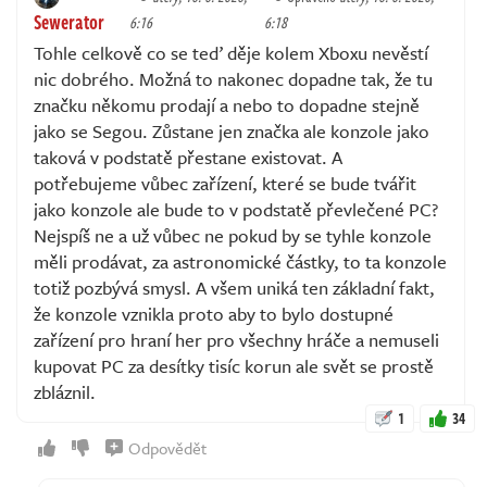
Sewerator
6:16
6:18
Tohle celkově co se teď děje kolem Xboxu nevěstí
nic dobrého. Možná to nakonec dopadne tak, že tu
značku někomu prodají a nebo to dopadne stejně
jako se Segou. Zůstane jen značka ale konzole jako
taková v podstatě přestane existovat. A
potřebujeme vůbec zařízení, které se bude tvářit
jako konzole ale bude to v podstatě převlečené PC?
Nejspíš ne a už vůbec ne pokud by se tyhle konzole
měli prodávat, za astronomické částky, to ta konzole
totiž pozbývá smysl. A všem uniká ten základní fakt,
že konzole vznikla proto aby to bylo dostupné
zařízení pro hraní her pro všechny hráče a nemuseli
kupovat PC za desítky tisíc korun ale svět se prostě
zbláznil.
1
34
Odpovědět