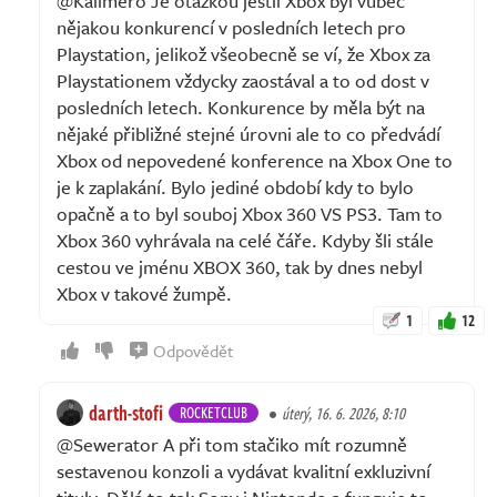
@Kalimero Je otázkou jestli Xbox byl vůbec
nějakou konkurencí v posledních letech pro
Playstation, jelikož všeobecně se ví, že Xbox za
Playstationem vždycky zaostával a to od dost v
posledních letech. Konkurence by měla být na
nějaké přibližné stejné úrovni ale to co předvádí
Xbox od nepovedené konference na Xbox One to
je k zaplakání. Bylo jediné období kdy to bylo
opačně a to byl souboj Xbox 360 VS PS3. Tam to
Xbox 360 vyhrávala na celé čáře. Kdyby šli stále
cestou ve jménu XBOX 360, tak by dnes nebyl
Xbox v takové žumpě.
1
12
Odpovědět
darth-stofi
ROCKETCLUB
úterý, 16. 6. 2026, 8:10
@Sewerator A při tom stačiko mít rozumně
sestavenou konzoli a vydávat kvalitní exkluzivní