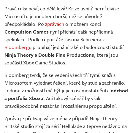
Živě
Pravá ruka neví, co dělá levá? Krize uvnitř herní divize
Microsoftu je mnohem horší, než se původně
předpokládalo. Po
zprávách
o možném konci
Compulsion Games
nyní přichází další nepříjemná
spekulace. Podle reportáže Jasona Schreiera z
Bloombergu
probíhají jednání také o budoucnosti studií
Ninja Theory
a
Double Fine Productions
, která jsou
součástí Xbox Game Studios.
Bloomberg tvrdí, že se vedení všech tří týmů snaží s
Microsoftem vyjednat řešení, které by studia zachránilo.
Jednou z možností má být jejich osamostatnění a
odchod
z portfolia Xboxu
. Ani takový scénář by však
pravděpodobně nezabránil rozsáhlému propouštění.
Zpráva je překvapivá zejména v případě Ninja Theory.
Britské studio stojí za sérií Hellblade a teprve nedávno na