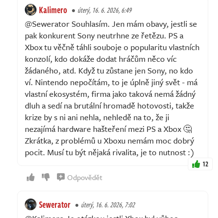
Kalimero
úterý, 16. 6. 2026, 6:49
@Sewerator Souhlasím. Jen mám obavy, jestli se
pak konkurent Sony neutrhne ze řetězu. PS a
Xbox tu věčně táhli souboje o popularitu vlastních
konzolí, kdo dokáže dodat hráčům něco víc
žádaného, atd. Když tu zůstane jen Sony, no kdo
ví. Nintendo nepočítám, to je úplně jiný svět - má
vlastní ekosystém, firma jako taková nemá žádný
dluh a sedí na brutální hromadě hotovosti, takže
krize by s ni ani nehla, nehledě na to, že ji
nezajímá hardware hašteření mezi PS a Xbox 🤔
Zkrátka, z problémů u Xboxu nemám moc dobrý
pocit. Musí tu být nějaká rivalita, je to nutnost :)
12
Odpovědět
Sewerator
úterý, 16. 6. 2026, 7:02