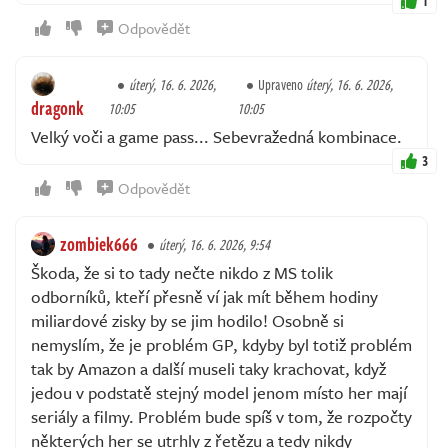
1
Odpovědět
úterý, 16. 6. 2026,
Upraveno
úterý, 16. 6. 2026,
dragonk
10:05
10:05
Velký voči a game pass... Sebevražedná kombinace.
3
Odpovědět
zombiek666
úterý, 16. 6. 2026, 9:54
Škoda, že si to tady nečte nikdo z MS tolik
odborníků, kteří přesně ví jak mít během hodiny
miliardové zisky by se jim hodilo! Osobně si
nemyslím, že je problém GP, kdyby byl totiž problém
tak by Amazon a další museli taky krachovat, když
jedou v podstatě stejný model jenom místo her mají
seriály a filmy. Problém bude spíš v tom, že rozpočty
některých her se utrhly z řetězu a tedy nikdy