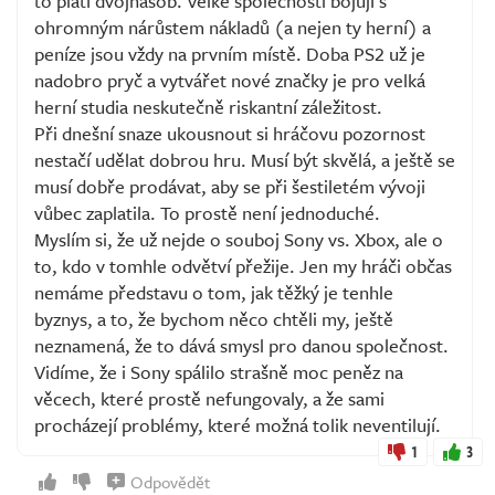
to platí dvojnásob. Velké společnosti bojují s
ohromným nárůstem nákladů (a nejen ty herní) a
peníze jsou vždy na prvním místě. Doba PS2 už je
nadobro pryč a vytvářet nové značky je pro velká
herní studia neskutečně riskantní záležitost.
Při dnešní snaze ukousnout si hráčovu pozornost
nestačí udělat dobrou hru. Musí být skvělá, a ještě se
musí dobře prodávat, aby se při šestiletém vývoji
vůbec zaplatila. To prostě není jednoduché.
Myslím si, že už nejde o souboj Sony vs. Xbox, ale o
to, kdo v tomhle odvětví přežije. Jen my hráči občas
nemáme představu o tom, jak těžký je tenhle
byznys, a to, že bychom něco chtěli my, ještě
neznamená, že to dává smysl pro danou společnost.
Vidíme, že i Sony spálilo strašně moc peněz na
věcech, které prostě nefungovaly, a že sami
procházejí problémy, které možná tolik neventilují.
1
3
Odpovědět