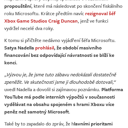
propouštění
, které má následovat po skončení fiskálního
roku Microsoftu. Krátce předtím navíc
rezignoval šéf
Xbox Game Studios Craig Duncan
, jenž ve funkci
vydržel necelé dva roky.
K tomu si přičtěte nedávno vyjádření šéfa Microsoftu.
Satya Nadella
prohlásil
, že období masivního
financování bez odpovídající návratnosti se blíží ke
konci.
„Výzvou je, že jsme tuto zábavu nedokázali dostatečně
zpeněžit. Ve skutečnosti jsme ji dlouhodobě dotovali,“
uvedl Nadella a dovolil si zajímavou poznámku.
Platforma
YouTube má podle interních výpočtů v současnosti
vydělávat na obsahu spojeném s hrami Xboxu více
peněz než samotný Microsoft
.
Také by to zapadalo do zpráv, že h
lavními prioritami