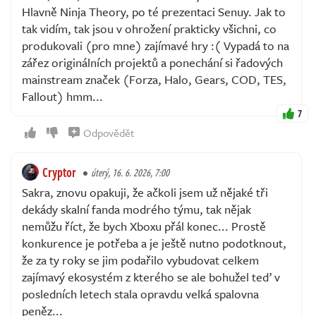
Hlavně Ninja Theory, po té prezentaci Senuy. Jak to
tak vidím, tak jsou v ohrožení prakticky všichni, co
produkovali (pro mne) zajímavé hry :( Vypadá to na
zářez originálních projektů a ponechání si řadových
mainstream značek (Forza, Halo, Gears, COD, TES,
Fallout) hmm...
7
Odpovědět
Cryptor
úterý, 16. 6. 2026, 7:00
Sakra, znovu opakuji, že ačkoli jsem už nějaké tři
dekády skalní fanda modrého týmu, tak nějak
nemůžu říct, že bych Xboxu přál konec... Prostě
konkurence je potřeba a je ještě nutno podotknout,
že za ty roky se jim podařilo vybudovat celkem
zajímavý ekosystém z kterého se ale bohužel teď v
posledních letech stala opravdu velká spalovna
peněz...