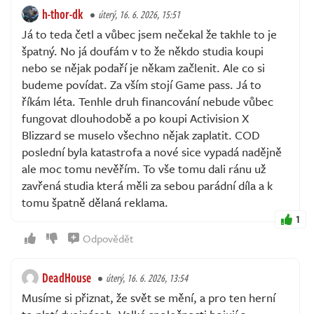
h-thor-dk
úterý, 16. 6. 2026, 15:51
Já to teda četl a vůbec jsem nečekal že takhle to je
špatný. No já doufám v to že někdo studia koupi
nebo se nějak podaří je někam začlenit. Ale co si
budeme povídat. Za vším stojí Game pass. Já to
říkám léta. Tenhle druh financování nebude vůbec
fungovat dlouhodobě a po koupi Activision X
Blizzard se muselo všechno nějak zaplatit. COD
poslední byla katastrofa a nové sice vypadá nadějně
ale moc tomu nevěřím. To vše tomu dali ránu už
zavřená studia která měli za sebou parádní díla a k
tomu špatně dělaná reklama.
1
Odpovědět
DeadHouse
úterý, 16. 6. 2026, 13:54
Musíme si přiznat, že svět se mění, a pro ten herní