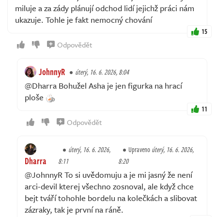
miluje a za zády plánují odchod lidí jejichž práci nám
ukazuje. Tohle je fakt nemocný chování
15
Odpovědět
JohnnyR
úterý, 16. 6. 2026, 8:04
@Dharra Bohužel Asha je jen figurka na hrací
ploše
11
Odpovědět
úterý, 16. 6. 2026,
Upraveno
úterý, 16. 6. 2026,
Dharra
8:11
8:20
@JohnnyR To si uvědomuju a je mi jasný že není
arci-devil kterej všechno zosnoval, ale když chce
bejt tváří tohohle bordelu na kolečkách a slibovat
zázraky, tak je první na ráně.