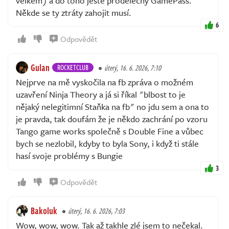
velkém) a do toho ještě prodělečný GamePass.
Někde se ty ztráty zahojit musí.
6
Odpovědět
Gulan
ROCKETCLUB
úterý, 16. 6. 2026, 7:10
Nejprve na mě vyskočila na fb zpráva o možném
uzavření Ninja Theory a já si říkal "blbost to je
nějaký nelegitimní Staňka na fb" no jdu sem a ona to
je pravda, tak doufám že je někdo zachrání po vzoru
Tango game works společně s Double Fine a vůbec
bych se nezlobil, kdyby to byla Sony, i když ti stále
hasí svoje problémy s Bungie
3
Odpovědět
Bakoluk
úterý, 16. 6. 2026, 7:03
Wow, wow, wow. Tak až takhle zlé jsem to nečekal.