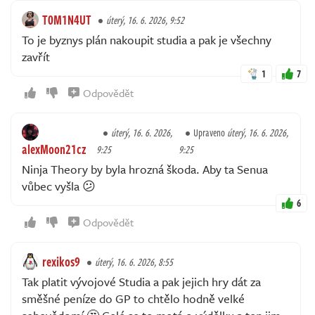
T0M1N4UT
úterý, 16. 6. 2026, 9:52
To je byznys plán nakoupit studia a pak je všechny
zavřít
1
7
Odpovědět
úterý, 16. 6. 2026,
Upraveno
úterý, 16. 6. 2026,
alexMoon21cz
9:25
9:25
Ninja Theory by byla hrozná škoda. Aby ta Senua
vůbec vyšla 😕
6
Odpovědět
rexikos9
úterý, 16. 6. 2026, 8:55
Tak platit vývojové Studia a pak jejich hry dát za
směšné peníze do GP to chtělo hodně velké