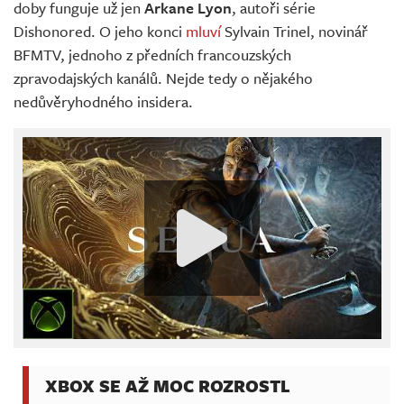
doby funguje už jen
Arkane Lyon
, autoři série
Dishonored. O jeho konci
mluví
Sylvain Trinel, novinář
BFMTV, jednoho z předních francouzských
zpravodajských kanálů. Nejde tedy o nějakého
nedůvěryhodného insidera.
XBOX SE AŽ MOC ROZROSTL