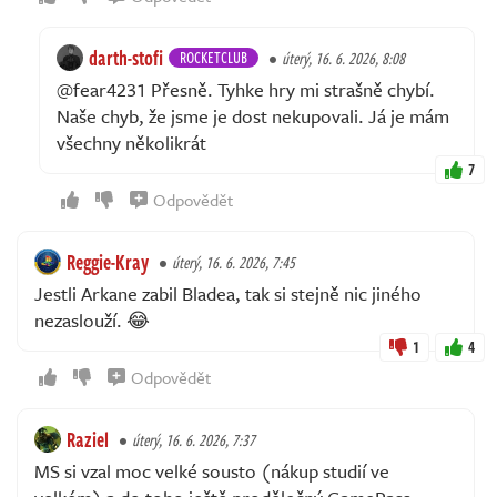
darth-stofi
ROCKETCLUB
úterý, 16. 6. 2026, 8:08
@fear4231 Přesně. Tyhke hry mi strašně chybí.
Naše chyb, že jsme je dost nekupovali. Já je mám
všechny několikrát
7
Odpovědět
Reggie-Kray
úterý, 16. 6. 2026, 7:45
Jestli Arkane zabil Bladea, tak si stejně nic jiného
nezaslouží. 😂
1
4
Odpovědět
Raziel
úterý, 16. 6. 2026, 7:37
MS si vzal moc velké sousto (nákup studií ve