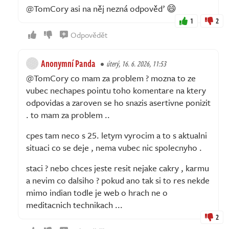
@TomCory asi na něj nezná odpověď 😄
1
2
Odpovědět
Anonymní Panda
úterý, 16. 6. 2026, 11:53
@TomCory co mam za problem ? mozna to ze
vubec nechapes pointu toho komentare na ktery
odpovidas a zaroven se ho snazis asertivne ponizit
. to mam za problem ..
cpes tam neco s 25. letym vyrocim a to s aktualni
situaci co se deje , nema vubec nic spolecnyho .
staci ? nebo chces jeste resit nejake cakry , karmu
a nevim co dalsiho ? pokud ano tak si to res nekde
mimo indian todle je web o hrach ne o
meditacnich technikach ...
2