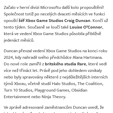
Živě
Začalo v herní divizi Microsoftu další kolo propouštění?
Společnost totiž po necelých dvaceti měsících ve funkci
opouští
šéf Xbox Game Studios Craig Duncan
. Končí už
tento týden. Současně se loučí také
Louise O’Connor
,
která ve vedení Xbox Game Studios působila přibližně
jedenáct měsíců.
Duncan převzal vedení Xbox Game Studios na konci roku
2024, kdy nahradil svého předchůdce Alana Hartmana.
Do nové role zamířil z
britského studia Rare
, které vedl
více než třináct let. Právě pod jeho dohledem vznikaly
nebo byly spravovány některé z nejdůležitějších interních
týmů Xboxu, včetně studií Halo Studios, The Coalition,
Turn 10 Studios, Playground Games, Obsidian
Entertainment nebo Ninja Theory.
Ve zprávě adresované zaměstnancům Duncan uvedl, že