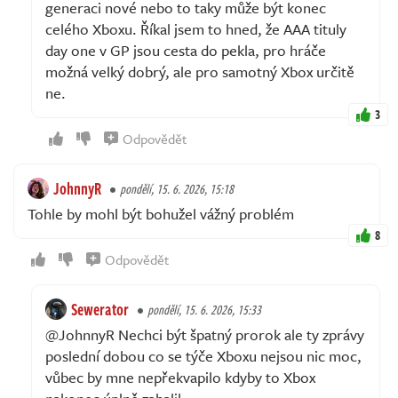
generaci nové nebo to taky může být konec
celého Xboxu. Říkal jsem to hned, že AAA tituly
day one v GP jsou cesta do pekla, pro hráče
možná velký dobrý, ale pro samotný Xbox určitě
ne.
3
Odpovědět
JohnnyR
pondělí, 15. 6. 2026, 15:18
Tohle by mohl být bohužel vážný problém
8
Odpovědět
Sewerator
pondělí, 15. 6. 2026, 15:33
@JohnnyR Nechci být špatný prorok ale ty zprávy
poslední dobou co se týče Xboxu nejsou nic moc,
vůbec by mne nepřekvapilo kdyby to Xbox