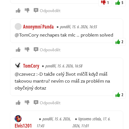
1
5
Odpovědět
Anonymní Panda
pondělí, 15. 6. 2026, 16:55
@TomCory nechapes tak mlc .. problem solved
2
Odpovědět
TomCory
pondělí, 15. 6. 2026, 16:58
@czevecz :-D takže celý život mlčíš když máš
takovou mantru? nevím co máš za problém na
obyčejný dotaz
2
Odpovědět
pondělí, 15. 6. 2026,
Upraveno
středa, 17. 6.
Elvis1201
17:43
2026, 11:01