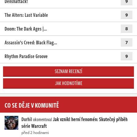
Denshattack!
9
The Alters: Last Variable
9
Doom: The Dark Ages |…
8
Assassin’s Creed: Black Flag…
7
Rhythm Paradise Groove
9
SEZNAM RECENZÍ
JAK HODNOTÍME
CO SE DĚJE V KOMUNITĚ
Durhil
Jak vznikl herní fenomén: Skutečný příběh
okomentoval
série Warcraft
před 2 hodinami