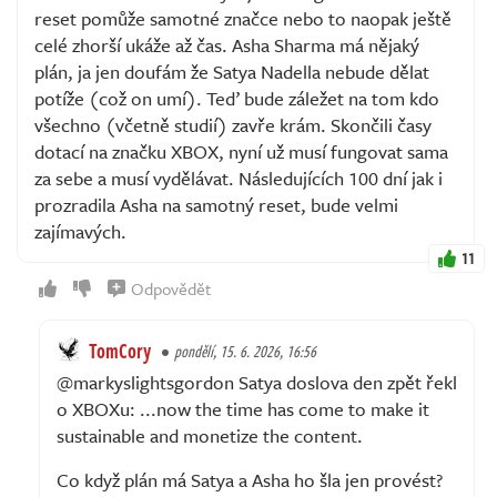
reset pomůže samotné značce nebo to naopak ještě
celé zhorší ukáže až čas. Asha Sharma má nějaký
plán, ja jen doufám že Satya Nadella nebude dělat
potíže (což on umí). Teď bude záležet na tom kdo
všechno (včetně studií) zavře krám. Skončili časy
dotací na značku XBOX, nyní už musí fungovat sama
za sebe a musí vydělávat. Následujících 100 dní jak i
prozradila Asha na samotný reset, bude velmi
zajímavých.
11
Odpovědět
TomCory
pondělí, 15. 6. 2026, 16:56
@markyslightsgordon Satya doslova den zpět řekl
o XBOXu: ...now the time has come to make it
sustainable and monetize the content.
Co když plán má Satya a Asha ho šla jen provést?