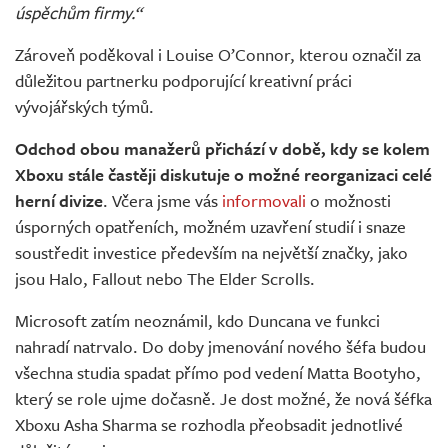
úspěchům firmy.“
Zároveň poděkoval i Louise O’Connor, kterou označil za
důležitou partnerku podporující kreativní práci
vývojářských týmů.
Odchod obou manažerů přichází v době, kdy se kolem
Xboxu stále častěji diskutuje o možné reorganizaci celé
herní divize
. Včera jsme vás
informovali
o možnosti
úsporných opatřeních, možném uzavření studií i snaze
soustředit investice především na největší značky, jako
jsou Halo, Fallout nebo The Elder Scrolls.
Microsoft zatím neoznámil, kdo Duncana ve funkci
nahradí natrvalo. Do doby jmenování nového šéfa budou
všechna studia spadat přímo pod vedení Matta Bootyho,
který se role ujme dočasně. Je dost možné, že nová šéfka
Xboxu Asha Sharma se rozhodla přeobsadit jednotlivé