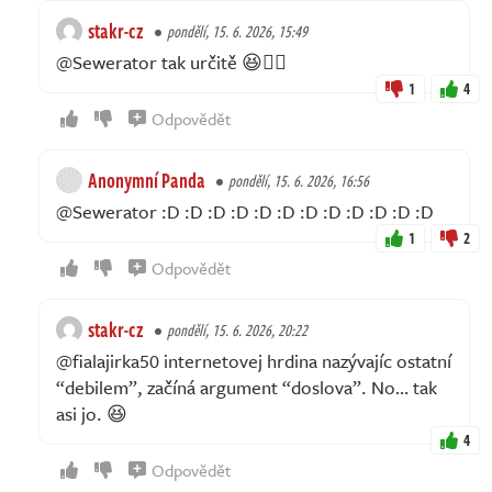
stakr-cz
pondělí, 15. 6. 2026, 15:49
@Sewerator tak určitě 😆🤦‍♂️
1
4
Odpovědět
Anonymní Panda
pondělí, 15. 6. 2026, 16:56
@Sewerator :D :D :D :D :D :D :D :D :D :D :D :D
1
2
Odpovědět
stakr-cz
pondělí, 15. 6. 2026, 20:22
@fialajirka50 internetovej hrdina nazývajíc ostatní
“debilem”, začíná argument “doslova”. No… tak
asi jo. 😆
4
Odpovědět