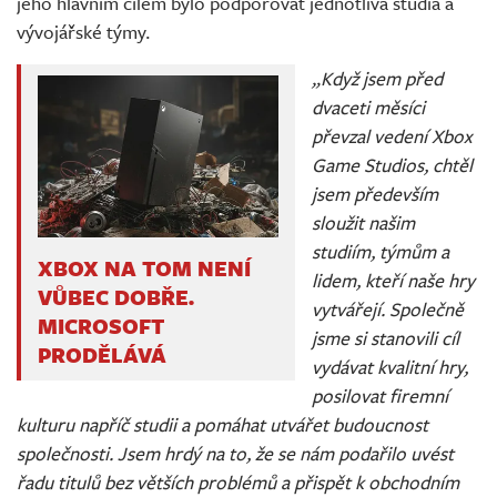
jeho hlavním cílem bylo podporovat jednotlivá studia a
vývojářské týmy.
„Když jsem před
dvaceti měsíci
převzal vedení Xbox
Game Studios, chtěl
jsem především
sloužit našim
studiím, týmům a
XBOX NA TOM NENÍ
lidem, kteří naše hry
VŮBEC DOBŘE.
vytvářejí. Společně
MICROSOFT
jsme si stanovili cíl
PRODĚLÁVÁ
vydávat kvalitní hry,
posilovat firemní
kulturu napříč studii a pomáhat utvářet budoucnost
společnosti. Jsem hrdý na to, že se nám podařilo uvést
řadu titulů bez větších problémů a přispět k obchodním