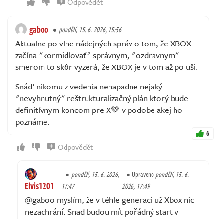
Odpovědět
gaboo
pondělí, 15. 6. 2026, 15:56
Aktualne po vlne nádejných správ o tom, že XBOX
začína "kormidlovať" správnym, "ozdravnym"
smerom to skôr vyzerá, že XBOX je v tom až po uši.
Snáď nikomu z vedenia nenapadne nejaký
"nevyhnutný" reštrukturalizačný plán ktorý bude
definitívnym koncom pre X💚 v podobe akej ho
poznáme.
6
Odpovědět
pondělí, 15. 6. 2026,
Upraveno
pondělí, 15. 6.
Elvis1201
17:47
2026, 17:49
@gaboo myslím, že v téhle generaci už Xbox nic
nezachrání. Snad budou mít pořádný start v