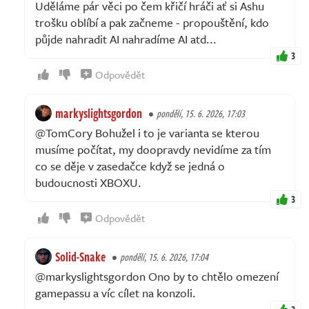
Uděláme pár věci po čem křičí hráči ať si Ashu
trošku oblíbí a pak začneme - propouštění, kdo
půjde nahradit AI nahradíme AI atd...
3
Odpovědět
markyslightsgordon
pondělí, 15. 6. 2026, 17:03
@TomCory Bohužel i to je varianta se kterou
musíme počítat, my doopravdy nevidíme za tím
co se děje v zasedačce když se jedná o
budoucnosti XBOXU.
3
Odpovědět
Solid-Snake
pondělí, 15. 6. 2026, 17:04
@markyslightsgordon Ono by to chtělo omezení
gamepassu a víc cílet na konzoli.