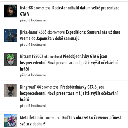
lister88
Rockstar odhalil datum velké prezentace
okomentoval
GTA VI
před 3 hodinami
jirka-hamrik665
Expeditions: Samurai nás už dnes
okomentoval
vezme do Japonska v době samurajů
před 4 hodinami
Nitram1980CZ
Předobjednávky GTA 6 jsou
okomentoval
bezprecedentní. Nová prezentace má ještě zvýšit očekávání
hráčů
před 4 hodinami
Kingroad144
Předobjednávky GTA 6 jsou
okomentoval
bezprecedentní. Nová prezentace má ještě zvýšit očekávání
hráčů
před 5 hodinami
Metalfetamin
Buďte v obraze! Co červenec přinesl
okomentoval
světu videoher?