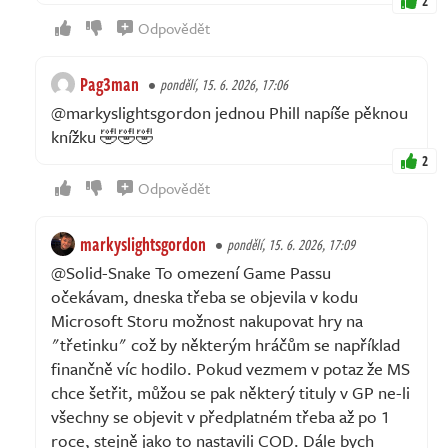
2
Odpovědět
Pag3man
pondělí, 15. 6. 2026, 17:06
@markyslightsgordon jednou Phill napíše pěknou
knížku 🤣🤣🤣
2
Odpovědět
markyslightsgordon
pondělí, 15. 6. 2026, 17:09
@Solid-Snake To omezení Game Passu
očekávam, dneska třeba se objevila v kodu
Microsoft Storu možnost nakupovat hry na
"třetinku" což by některým hráčům se například
finančně víc hodilo. Pokud vezmem v potaz že MS
chce šetřit, můžou se pak některý tituly v GP ne-li
všechny se objevit v předplatném třeba až po 1
roce, stejně jako to nastavili COD. Dále bych