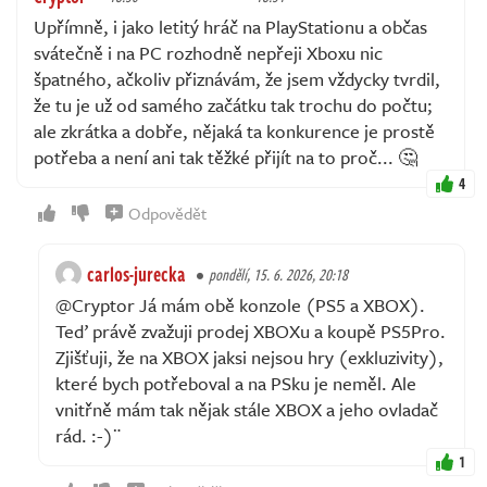
Upřímně, i jako letitý hráč na PlayStationu a občas
svátečně i na PC rozhodně nepřeji Xboxu nic
špatného, ačkoliv přiznávám, že jsem vždycky tvrdil,
že tu je už od samého začátku tak trochu do počtu;
ale zkrátka a dobře, nějaká ta konkurence je prostě
potřeba a není ani tak těžké přijít na to proč... 🤔
4
Odpovědět
carlos-jurecka
pondělí, 15. 6. 2026, 20:18
@Cryptor Já mám obě konzole (PS5 a XBOX).
Teď právě zvažuji prodej XBOXu a koupě PS5Pro.
Zjišťuji, že na XBOX jaksi nejsou hry (exkluzivity),
které bych potřeboval a na PSku je neměl. Ale
vnitřně mám tak nějak stále XBOX a jeho ovladač
rád. :-)¨
1