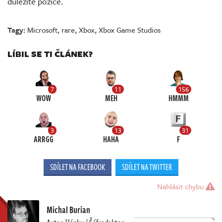
důležité pozice.
Tagy:
Microsoft
,
rare
,
Xbox
,
Xbox Game Studios
LÍBIL SE TI ČLÁNEK?
7
11
156
WOW
MEH
HMMM
3
13
31
ARRGG
HAHA
F
SDÍLET NA FACEBOOK
SDÍLET NA TWITTER
Nahlásit chybu
Michal Burian