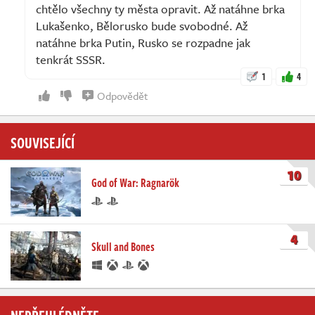
chtělo všechny ty města opravit. Až natáhne brka
Lukašenko, Bělorusko bude svobodné. Až
natáhne brka Putin, Rusko se rozpadne jak
tenkrát SSSR.
1
4
Odpovědět
SOUVISEJÍCÍ
10
God of War: Ragnarök
4
Skull and Bones
NEPŘEHLÉDNĚTE