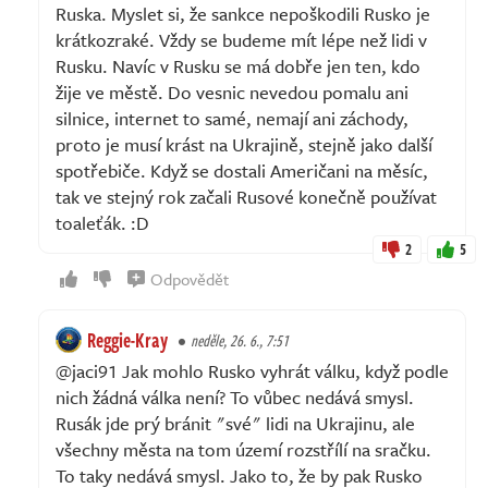
Ruska. Myslet si, že sankce nepoškodili Rusko je
krátkozraké. Vždy se budeme mít lépe než lidi v
Rusku. Navíc v Rusku se má dobře jen ten, kdo
žije ve městě. Do vesnic nevedou pomalu ani
silnice, internet to samé, nemají ani záchody,
proto je musí krást na Ukrajině, stejně jako další
spotřebiče. Když se dostali Američani na měsíc,
tak ve stejný rok začali Rusové konečně používat
toaleťák. :D
2
5
Odpovědět
Reggie-Kray
neděle, 26. 6., 7:51
@jaci91 Jak mohlo Rusko vyhrát válku, když podle
nich žádná válka není? To vůbec nedává smysl.
Rusák jde prý bránit "své" lidi na Ukrajinu, ale
všechny města na tom území rozstřílí na sračku.
To taky nedává smysl. Jako to, že by pak Rusko