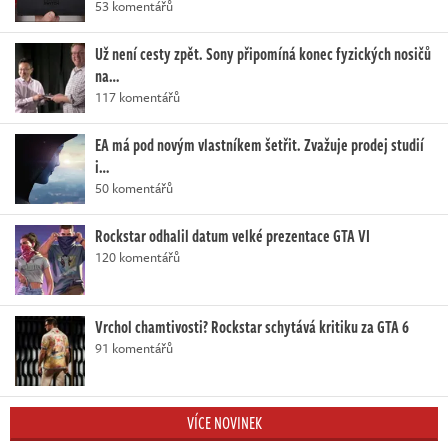
53 komentářů
Už není cesty zpět. Sony připomíná konec fyzických nosičů
na…
117 komentářů
EA má pod novým vlastníkem šetřit. Zvažuje prodej studií
i…
50 komentářů
Rockstar odhalil datum velké prezentace GTA VI
120 komentářů
Vrchol chamtivosti? Rockstar schytává kritiku za GTA 6
91 komentářů
VÍCE NOVINEK