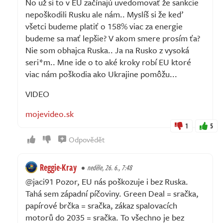
No už si to v EU začínajú uvedomovať že sankcie
nepoškodili Rusku ale nám.. Myslíš si že keď
všetci budeme platiť o 158% viac za energie
budeme sa mať lepšie? V akom smere prosím ťa?
Nie som obhajca Ruska.. Ja na Rusko z vysoká
seri*m.. Mne ide o to aké kroky robí EU ktoré
viac nám poškodia ako Ukrajine pomôžu...
VIDEO
mojevideo.sk
1
5
Odpovědět
Reggie-Kray
neděle, 26. 6., 7:48
@jaci91 Pozor, EU nás poškozuje i bez Ruska.
Tahá sem západní píčoviny. Green Deal = sračka,
papírové brčka = sračka, zákaz spalovacích
motorů do 2035 = sračka. To všechno je bez