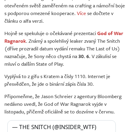
otevřeném světě zaměřeném na crafting a námořní boje
s podporou omezené kooperace.
Více
se dočtete v
článku o alfa verzi.
Hojně se spekuluje o očekávané prezentaci
God of War
Ragnarok
. Známý a spolehlivý leaker zvaný The Snitch
(dříve prozradil datum vydání remaku The Last of Us)
naznačuje, že Sony něco chystá na
30. 6.
V zákulisí se
mluví o dalším State of Play.
Vyplývá to z gifu s Kratem a čísly 1110. Internet je
přesvědčen, že jde o binární zápis čísla 30.
Připomeňme, že Jason Schreier z agentury Bloomberg
nedávno uvedl, že God of War Ragnarok vyjde v
listopadu, přičemž oficiálně se to dozvíme v červnu.
— THE SNITCH (@INSIDER_WTF) 