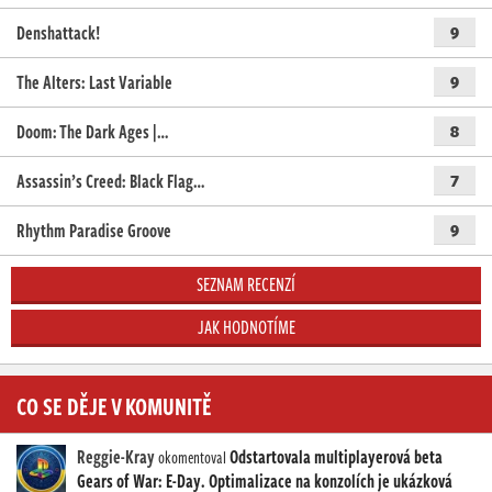
Denshattack!
9
The Alters: Last Variable
9
Doom: The Dark Ages |…
8
Assassin’s Creed: Black Flag…
7
Rhythm Paradise Groove
9
SEZNAM RECENZÍ
JAK HODNOTÍME
CO SE DĚJE V KOMUNITĚ
Reggie-Kray
Odstartovala multiplayerová beta
okomentoval
Gears of War: E-Day. Optimalizace na konzolích je ukázková