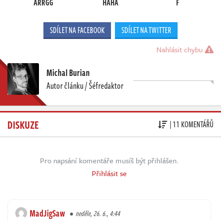
ARRGG
HAHA
F
SDÍLET NA FACEBOOK
SDÍLET NA TWITTER
Nahlásit chybu
Michal Burian
Autor článku / Šéfredaktor
DISKUZE
| 11 KOMENTÁŘŮ
Pro napsání komentáře musíš být přihlášen.
Přihlásit se
MadJigSaw
neděle, 26. 6., 4:44