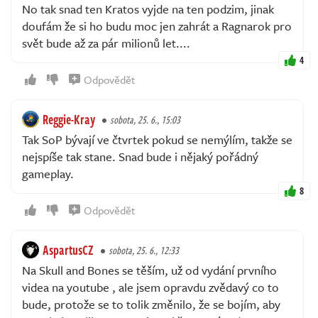
No tak snad ten Kratos vyjde na ten podzim, jinak
doufám že si ho budu moc jen zahrát a Ragnarok pro
svět bude až za pár milionů let....
4
Odpovědět
Reggie-Kray
sobota, 25. 6., 15:03
Tak SoP bývají ve čtvrtek pokud se nemýlím, takže se
nejspíše tak stane. Snad bude i nějaký pořádný
gameplay.
8
Odpovědět
AspartusCZ
sobota, 25. 6., 12:33
Na Skull and Bones se těším, už od vydání prvního
videa na youtube , ale jsem opravdu zvědavý co to
bude, protože se to tolik změnilo, že se bojím, aby