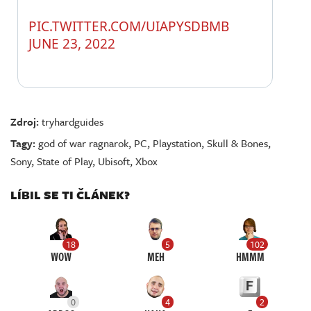
PIC.TWITTER.COM/UIAPYSDBMB
JUNE 23, 2022
Zdroj:
tryhardguides
Tagy:
god of war ragnarok
,
PC
,
Playstation
,
Skull & Bones
,
Sony
,
State of Play
,
Ubisoft
,
Xbox
LÍBIL SE TI ČLÁNEK?
18
5
102
WOW
MEH
HMMM
0
4
2