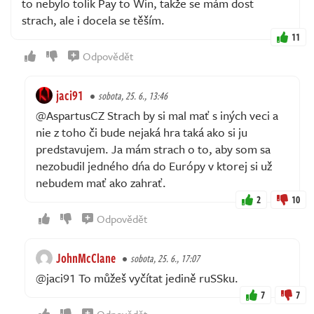
to nebylo tolik Pay to Win, takže se mám dost
strach, ale i docela se těším.
11
Odpovědět
jaci91
sobota, 25. 6., 13:46
@AspartusCZ Strach by si mal mať s iných veci a
nie z toho či bude nejaká hra taká ako si ju
predstavujem. Ja mám strach o to, aby som sa
nezobudil jedného dńa do Európy v ktorej si už
nebudem mať ako zahrať.
2
10
Odpovědět
JohnMcClane
sobota, 25. 6., 17:07
@jaci91 To můžeš vyčítat jedině ruSSku.
7
7
Odpovědět