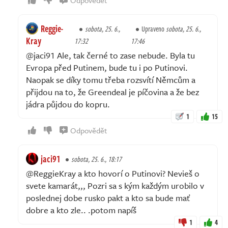
Reggie-
sobota, 25. 6.,
Upraveno
sobota, 25. 6.,
Kray
17:32
17:46
@jaci91 Ale, tak černé to zase nebude. Byla tu
Evropa před Putinem, bude tu i po Putinovi.
Naopak se díky tomu třeba rozsvítí Němcům a
přijdou na to, že Greendeal je píčovina a že bez
jádra půjdou do kopru.
1
15
Odpovědět
jaci91
sobota, 25. 6., 18:17
@ReggieKray a kto hovorí o Putinovi? Nevieš o
svete kamarát,,, Pozri sa s kým každým urobilo v
poslednej dobe rusko pakt a kto sa bude mať
dobre a kto zle.. .potom napíš
1
4