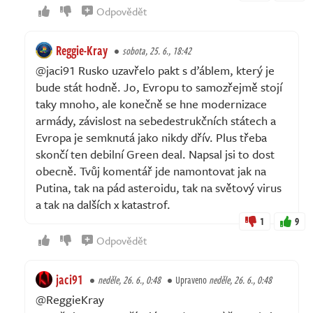
Odpovědět
Reggie-Kray
sobota, 25. 6., 18:42
@jaci91 Rusko uzavřelo pakt s ďáblem, který je
bude stát hodně. Jo, Evropu to samozřejmě stojí
taky mnoho, ale konečně se hne modernizace
armády, závislost na sebedestrukčních státech a
Evropa je semknutá jako nikdy dřív. Plus třeba
skončí ten debilní Green deal. Napsal jsi to dost
obecně. Tvůj komentář jde namontovat jak na
Putina, tak na pád asteroidu, tak na světový virus
a tak na dalších x katastrof.
1
9
Odpovědět
jaci91
neděle, 26. 6., 0:48
Upraveno
neděle, 26. 6., 0:48
@ReggieKray