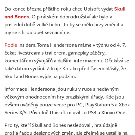
Živě
Do konce března příštího roku chce Ubisoft vydat
Skull
and Bones
. O pirátském dobrodružství ale bylo v
poslední době velké ticho. To by se mělo brzy změnit a
my se s hrou opět seznámíme.
Podle
insidera Toma Hendersona máme v týdnu od 4. 7.
čekat livestream s trailerem, gameplay záběry,
komentářem vývojářů a dalšími informacemi. Očekává se
také datum vydání. Zdroje Kotaku před časem hlásily, že
Skull and Bones vyjde na podzim.
Informace Hendersona jdou ruku v ruce s nedávným
věkovým ohodnocením hry brazilskými úřady. Kde jsou
ovšem uváděny pouze verze pro PC, PlayStation 5 a Xbox
Series X/S. Původně Ubisoft mluvil i o PS4 a Xboxu One.
Pro ty, kteří Skull and Bones nesledovali, hra údajně
prošla řadou designových změn, ale zřejmě se ustálila na