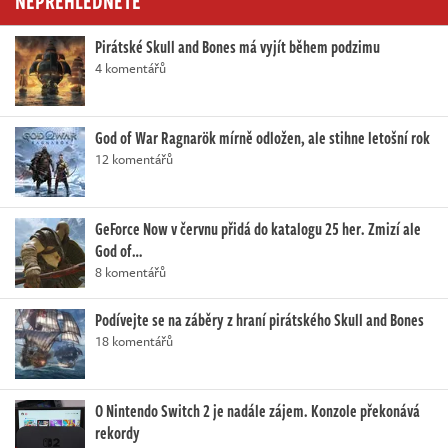
Pirátské Skull and Bones má vyjít během podzimu
4 komentářů
God of War Ragnarök mírně odložen, ale stihne letošní rok
12 komentářů
GeForce Now v červnu přidá do katalogu 25 her. Zmizí ale
God of…
8 komentářů
Podívejte se na záběry z hraní pirátského Skull and Bones
18 komentářů
O Nintendo Switch 2 je nadále zájem. Konzole překonává
rekordy