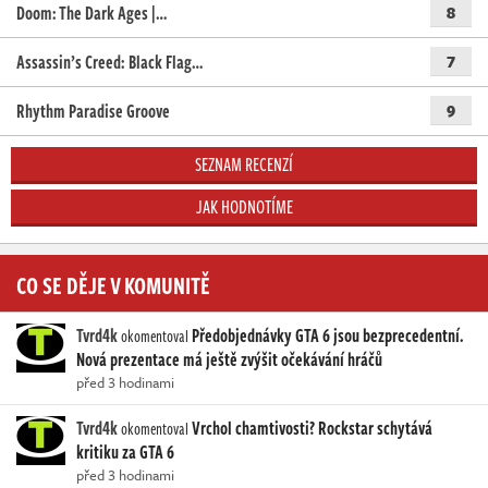
Doom: The Dark Ages |…
8
Assassin’s Creed: Black Flag…
7
Rhythm Paradise Groove
9
SEZNAM RECENZÍ
JAK HODNOTÍME
CO SE DĚJE V KOMUNITĚ
Tvrd4k
Předobjednávky GTA 6 jsou bezprecedentní.
okomentoval
Nová prezentace má ještě zvýšit očekávání hráčů
před 3 hodinami
Tvrd4k
Vrchol chamtivosti? Rockstar schytává
okomentoval
kritiku za GTA 6
před 3 hodinami