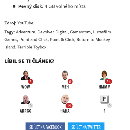
Pevný disk:
4 GB volného místa
Zdroj:
YouTube
Tagy:
Adventura
,
Devolver Digital
,
Gamescom
,
Lucasfilm
Games
,
Point and Click
,
Point & Click
,
Return to Monkey
Island
,
Terrible Toybox
LÍBIL SE TI ČLÁNEK?
3
8
54
WOW
MEH
HMMM
0
19
0
ARRGG
HAHA
F
SDÍLET NA FACEBOOK
SDÍLET NA TWITTER