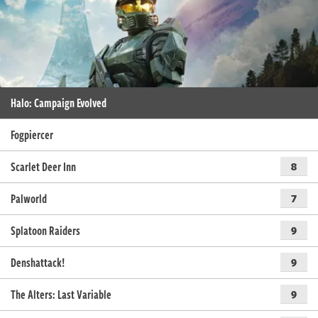
Halo: Campaign Evolved
Fogpiercer
Scarlet Deer Inn
8
Palworld
7
Splatoon Raiders
9
Denshattack!
9
The Alters: Last Variable
9