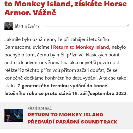
to Monkey Island, získáte Horse
Živě
Armor. Vážně
Martin Cvrček
Jakmile bylo oznámeno, že při zahájení letošního
Gamescomu uvidíme i
Return to Monkey Island
, nebylo
pochyb o tom, čemu by měli příznivci klasických point-
and-click adventur věnovat na akci největší pozornost.
Někteří z těchto příznivců přitom začali doufat, že se
konečně dočkáme konkrétního data vydání. A tak se také
stalo.
Z generického termínu vydání do konce
letošního roku se proto stává 19. září/septembra 2022
.
RETURN TO MONKEY ISLAND
PŘEDVÁDÍ PARÁDNÍ SOUNDTRACK