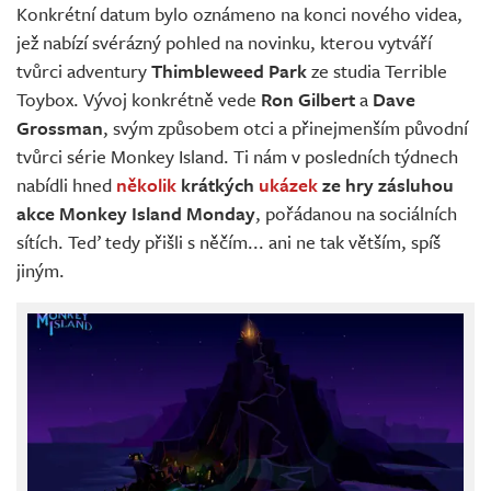
Konkrétní datum bylo oznámeno na konci nového videa,
jež nabízí svérázný pohled na novinku, kterou vytváří
tvůrci adventury
Thimbleweed Park
ze studia Terrible
Toybox. Vývoj konkrétně vede
Ron Gilbert
a
Dave
Grossman
, svým způsobem otci a přinejmenším původní
tvůrci série Monkey Island. Ti nám v posledních týdnech
nabídli hned
několik
krátkých
ukázek
ze hry zásluhou
akce Monkey Island Monday
, pořádanou na sociálních
sítích. Teď tedy přišli s něčím... ani ne tak větším, spíš
jiným.