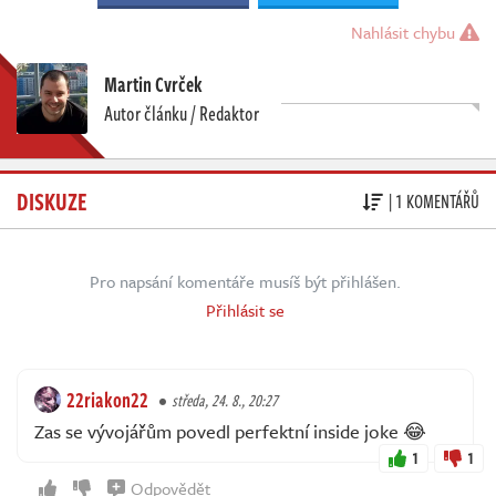
Nahlásit chybu
Martin Cvrček
Autor článku / Redaktor
DISKUZE
| 1 KOMENTÁŘŮ
Pro napsání komentáře musíš být přihlášen.
Přihlásit se
22riakon22
středa, 24. 8., 20:27
Zas se vývojářům povedl perfektní inside joke 😂
1
1
Odpovědět