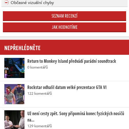
Občasné vizuální chyby
SEZNAM RECENZÍ
JAK HODNOTÍME
NEPŘEHLÉDNĚTE
Return to Monkey Island předvádí parádní soundtrack
0 komentářů
Rockstar odhalil datum velké prezentace GTA VI
122 komentářů
Už není cesty zpět. Sony připomíná konec fyzických nosičů
na…
129 komentářů