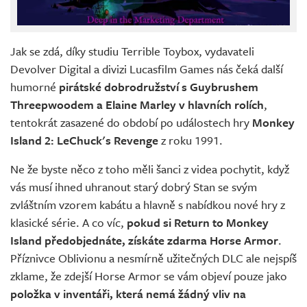
Jak se zdá, díky studiu Terrible Toybox, vydavateli
Devolver Digital a divizi Lucasfilm Games nás čeká další
humorné
pirátské dobrodružství s Guybrushem
Threepwoodem a Elaine Marley v hlavních rolích
,
tentokrát zasazené do období po událostech hry
Monkey
Island 2: LeChuck's Revenge
z roku 1991.
Ne že byste něco z toho měli šanci z videa pochytit, když
vás musí ihned uhranout starý dobrý Stan se svým
zvláštním vzorem kabátu a hlavně s nabídkou nové hry z
klasické série. A co víc,
pokud si Return to Monkey
Island předobjednáte, získáte zdarma Horse Armor
.
Příznivce Oblivionu a nesmírně užitečných DLC ale nejspíš
zklame, že zdejší Horse Armor se vám objeví pouze jako
položka v inventáři, která nemá žádný vliv na