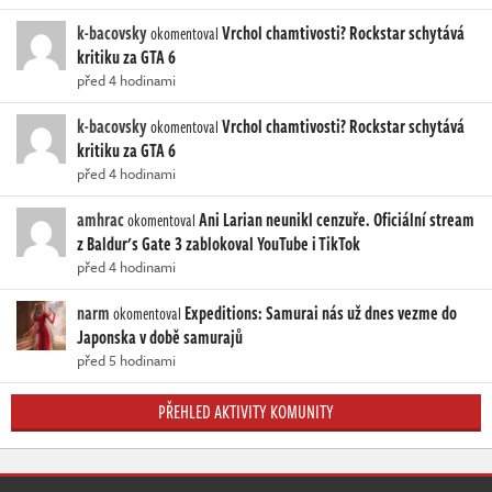
k-bacovsky
Vrchol chamtivosti? Rockstar schytává
okomentoval
kritiku za GTA 6
před 4 hodinami
k-bacovsky
Vrchol chamtivosti? Rockstar schytává
okomentoval
kritiku za GTA 6
před 4 hodinami
amhrac
Ani Larian neunikl cenzuře. Oficiální stream
okomentoval
z Baldur's Gate 3 zablokoval YouTube i TikTok
před 4 hodinami
narm
Expeditions: Samurai nás už dnes vezme do
okomentoval
Japonska v době samurajů
před 5 hodinami
PŘEHLED AKTIVITY KOMUNITY