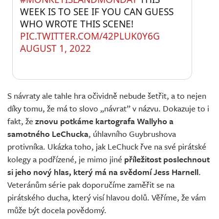
WEEK IS TO SEE IF YOU CAN GUESS 
WHO WROTE THIS SCENE! 
PIC.TWITTER.COM/42PLUK0Y6G
AUGUST 1, 2022
S návraty ale tahle hra očividně nebude šetřit, a to nejen
díky tomu, že má to slovo „návrat” v názvu. Dokazuje to i
fakt, že
znovu potkáme kartografa Wallyho a
samotného LeChucka
, úhlavního Guybrushova
protivníka. Ukázka toho, jak LeChuck řve na své pirátské
kolegy a podřízené, je mimo jiné
příležitost poslechnout
si jeho nový hlas, který má na svědomí Jess Harnell
.
Veteránům série pak doporučíme zaměřit se na
pirátského ducha, který visí hlavou dolů. Věříme, že vám
může být docela povědomý.