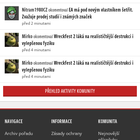
Nitram1980CZ
EA má pod novým vlastníkem šetřit.
okomentoval
Zvažuje prodej studií i známých značek
před 2 minutami
Mirko
Wreckfest 2 láká na realističtější destrukci i
okomentoval
vylepšenou fyziku
před 4 minutami
Mirko
Wreckfest 2 láká na realističtější destrukci i
okomentoval
vylepšenou fyziku
před 4 minutami
PŘEHLED AKTIVITY KOMUNITY
NAVIGACE
INFORMACE
KOMUNITA
Archiv pořadu
Zásady ochrany
Nejnovější
příspěvky