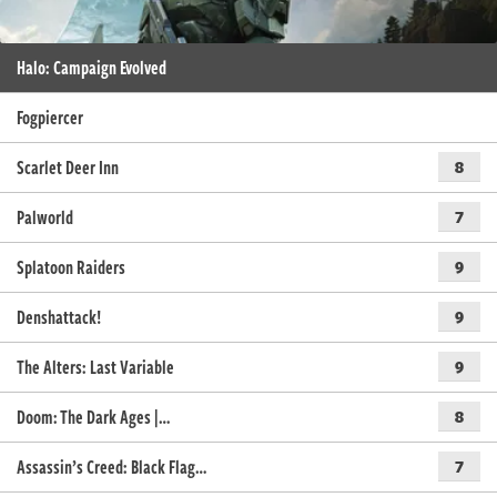
Halo: Campaign Evolved
Fogpiercer
Scarlet Deer Inn
8
Palworld
7
Splatoon Raiders
9
Denshattack!
9
The Alters: Last Variable
9
Doom: The Dark Ages |…
8
Assassin’s Creed: Black Flag…
7