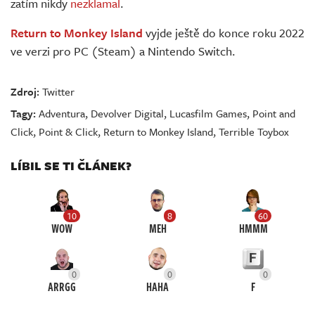
zatím nikdy
nezklamal
.
Return to Monkey Island
vyjde ještě do konce roku 2022
ve verzi pro PC (Steam) a Nintendo Switch.
Zdroj:
Twitter
Tagy:
Adventura
,
Devolver Digital
,
Lucasfilm Games
,
Point and
Click
,
Point & Click
,
Return to Monkey Island
,
Terrible Toybox
LÍBIL SE TI ČLÁNEK?
10
8
60
WOW
MEH
HMMM
0
0
0
ARRGG
HAHA
F