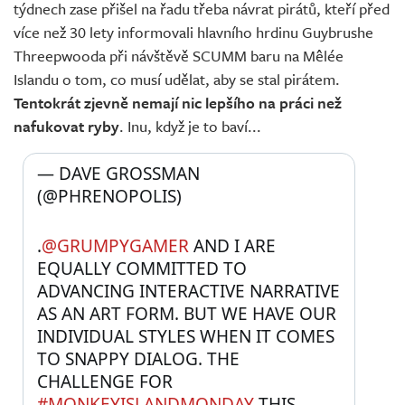
týdnech zase přišel na řadu třeba návrat pirátů, kteří před
více než 30 lety informovali hlavního hrdinu Guybrushe
Threepwooda při návštěvě SCUMM baru na Mêlée
Islandu o tom, co musí udělat, aby se stal pirátem.
Tentokrát zjevně nemají nic lepšího na práci než
nafukovat ryby
. Inu, když je to baví...
— DAVE GROSSMAN 
(@PHRENOPOLIS) 
.
@GRUMPYGAMER
 AND I ARE 
EQUALLY COMMITTED TO 
ADVANCING INTERACTIVE NARRATIVE 
AS AN ART FORM. BUT WE HAVE OUR 
INDIVIDUAL STYLES WHEN IT COMES 
TO SNAPPY DIALOG. THE 
CHALLENGE FOR 
#MONKEYISLANDMONDAY
 THIS 