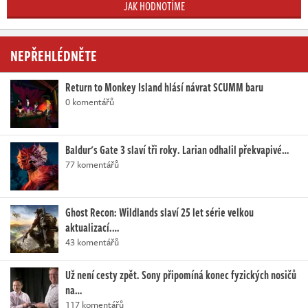
JAK HODNOTÍME
NEPŘEHLÉDNĚTE
Return to Monkey Island hlásí návrat SCUMM baru
0 komentářů
Baldur's Gate 3 slaví tři roky. Larian odhalil překvapivé…
77 komentářů
Ghost Recon: Wildlands slaví 25 let série velkou
aktualizací.…
43 komentářů
Už není cesty zpět. Sony připomíná konec fyzických nosičů
na…
117 komentářů