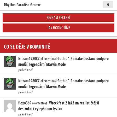
Rhythm Paradise Groove
9
SEZNAM RECENZÍ
JAK HODNOTÍME
CO SE DĚJE V KOMUNITĚ
Nitram1980CZ
Gothic 1 Remake dostane podporu
okomentoval
modů i legendární Marvin Mode
právě teď
Nitram1980CZ
Gothic 1 Remake dostane podporu
okomentoval
modů i legendární Marvin Mode
právě teď
flexo369
Wreckfest 2 láká na realističtější
okomentoval
destrukci i vylepšenou fyziku
právě teď