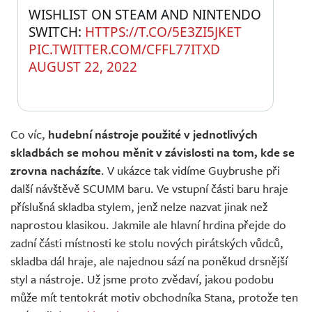
WISHLIST ON STEAM AND NINTENDO 
SWITCH: 
HTTPS://T.CO/5E3ZI5JKET
PIC.TWITTER.COM/CFFL77ITXD
AUGUST 22, 2022
Co víc,
hudební nástroje použité v jednotlivých
skladbách se mohou měnit v závislosti na tom, kde se
zrovna nacházíte
. V ukázce tak vidíme Guybrushe při
další návštěvě SCUMM baru. Ve vstupní části baru hraje
příslušná skladba stylem, jenž nelze nazvat jinak než
naprostou klasikou. Jakmile ale hlavní hrdina přejde do
zadní části místnosti ke stolu nových pirátských vůdců,
skladba dál hraje, ale najednou sází na poněkud drsnější
styl a nástroje. Už jsme proto zvědaví, jakou podobu
může mít tentokrát motiv obchodníka Stana, protože ten