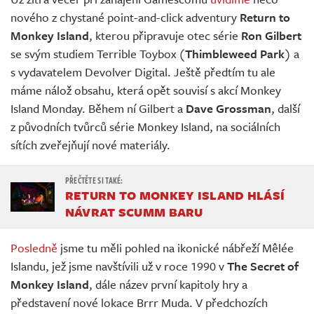
Živě
nového z chystané point-and-click adventury
Return to
Monkey Island
, kterou připravuje otec série
Ron Gilbert
se svým studiem Terrible Toybox (
Thimbleweed Park
) a
s vydavatelem Devolver Digital. Ještě předtím tu ale
máme nálož obsahu, která opět souvisí s akcí Monkey
Island Monday. Během ní Gilbert a
Dave Grossman
, další
z původních tvůrců série Monkey Island, na sociálních
sítích zveřejňují nové materiály.
RETURN TO MONKEY ISLAND HLÁSÍ
NÁVRAT SCUMM BARU
Posledně
jsme tu měli pohled na ikonické nábřeží Mêlée
Islandu, jež jsme navštívili už v roce 1990 v
The Secret of
Monkey Island
, dále název první kapitoly hry a
představení nové lokace Brrr Muda. V předchozích