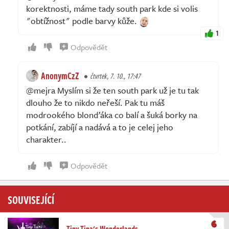
korektnosti, máme tady south park kde si volis
"obtížnost" podle barvy kůže.
1
Odpovědět
AnonymCzZ
čtvrtek, 7. 10., 17:47
@mejra Myslím si že ten south park už je tu tak
dlouho že to nikdo neřeší. Pak tu máš
modrookého blonďáka co balí a šuká borky na
potkání, zabíjí a nadává a to je celej jeho
charakter..
Odpovědět
SOUVISEJÍCÍ
6
Tiny Tina's Wonderlands