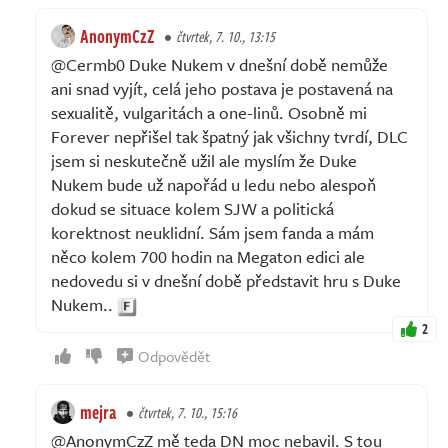
AnonymCzZ
čtvrtek, 7. 10., 13:15
@Cermb0 Duke Nukem v dnešní době nemůže
ani snad vyjít, celá jeho postava je postavená na
sexualitě, vulgaritách a one-linů. Osobně mi
Forever nepřišel tak špatný jak všichny tvrdí, DLC
jsem si neskutečně užil ale myslím že Duke
Nukem bude už napořád u ledu nebo alespoň
dokud se situace kolem SJW a politická
korektnost neuklidní. Sám jsem fanda a mám
něco kolem 700 hodin na Megaton edici ale
nedovedu si v dnešní době představit hru s Duke
Nukem..
2
Odpovědět
mejra
čtvrtek, 7. 10., 15:16
@AnonymCzZ mě teda DN moc nebavil. S tou