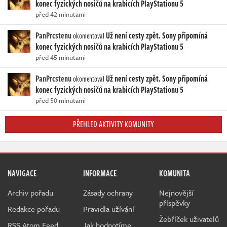
konec fyzických nosičů na krabicích PlayStationu 5
před 42 minutami
PanPrcstenu
Už není cesty zpět. Sony připomíná
okomentoval
konec fyzických nosičů na krabicích PlayStationu 5
před 45 minutami
PanPrcstenu
Už není cesty zpět. Sony připomíná
okomentoval
konec fyzických nosičů na krabicích PlayStationu 5
před 50 minutami
PŘEHLED AKTIVITY KOMUNITY
NAVIGACE
INFORMACE
KOMUNITA
Archiv pořadu
Zásady ochrany
Nejnovější
příspěvky
Redakce pořadu
Pravidla užívání
Žebříček uživatelů
RSS Atom Feed
Jak hodnotíme