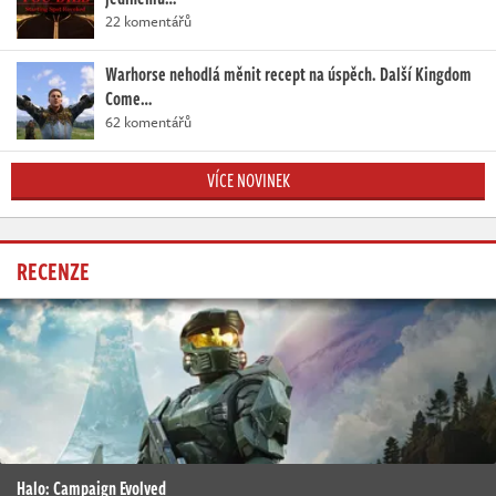
22 komentářů
Warhorse nehodlá měnit recept na úspěch. Další Kingdom
Come…
62 komentářů
VÍCE NOVINEK
RECENZE
Halo: Campaign Evolved