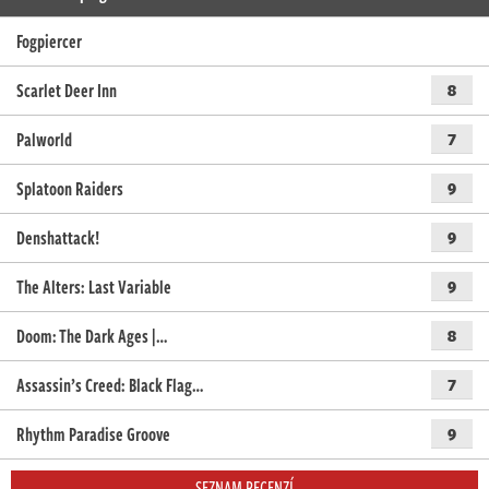
Fogpiercer
Scarlet Deer Inn
8
Palworld
7
Splatoon Raiders
9
Denshattack!
9
The Alters: Last Variable
9
Doom: The Dark Ages |…
8
Assassin’s Creed: Black Flag…
7
Rhythm Paradise Groove
9
SEZNAM RECENZÍ