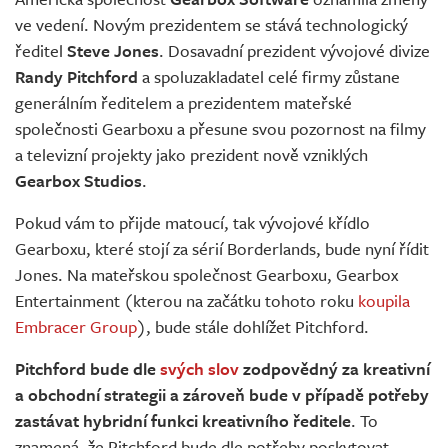
Živě
ve vedení. Novým prezidentem se stává technologický
ředitel
Steve Jones
. Dosavadní prezident vývojové divize
Randy Pitchford
a spoluzakladatel celé firmy zůstane
generálním ředitelem a prezidentem mateřské
společnosti Gearboxu a přesune svou pozornost na filmy
a televizní projekty jako prezident nově vzniklých
Gearbox Studios
.
Pokud vám to přijde matoucí, tak vývojové křídlo
Gearboxu, které stojí za sérií Borderlands, bude nyní řídit
Jones. Na mateřskou společnost Gearboxu, Gearbox
Entertainment (kterou na začátku tohoto roku
koupila
Embracer Group
), bude stále dohlížet Pitchford.
Pitchford bude dle
svých slov
zodpovědný za kreativní
a obchodní strategii a zároveň bude v případě potřeby
zastávat hybridní funkci kreativního ředitele
. To
znamená, že Pitchford bude dle potřeby poskytovat