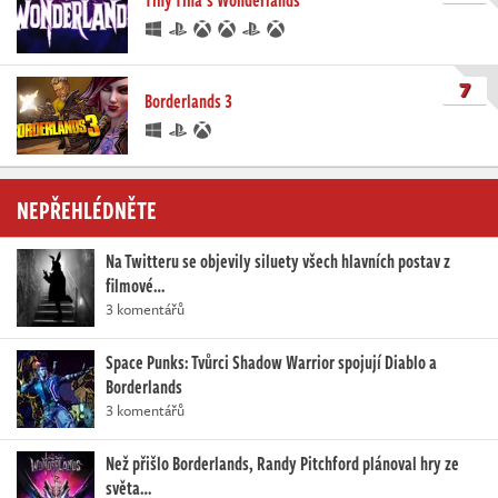
7
Borderlands 3
NEPŘEHLÉDNĚTE
Na Twitteru se objevily siluety všech hlavních postav z
filmové…
3 komentářů
Space Punks: Tvůrci Shadow Warrior spojují Diablo a
Borderlands
3 komentářů
Než přišlo Borderlands, Randy Pitchford plánoval hry ze
světa…