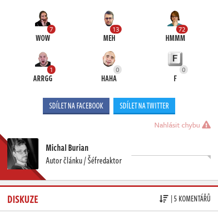
7
13
72
WOW
MEH
HMMM
1
0
0
ARRGG
HAHA
F
SDÍLET NA FACEBOOK
SDÍLET NA TWITTER
Nahlásit chybu
Michal Burian
Autor článku / Šéfredaktor
DISKUZE
| 5 KOMENTÁŘŮ