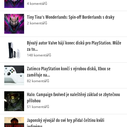
4 komentářů
Tiny Tina's Wonderlands: Spin-off Borderlands s draky
2 komentářů
Bývalý autor Valve hájí konec disků pro PlayStation. Může
za to…
148 komentářů
Zatímco PlayStation končí s výrobou disků, Xbox se
zaměřuje na…
82 komentářů
Halo: Campaign Evolved je naleštěný základ se zbytečnou
přílohou
51 komentářů
Japonský vývojář do své hry přidal češtinu kvůli
jedinému…