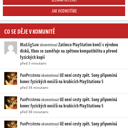
JAK HODNOTÍME
CO SE DĚJE V KOMUNITĚ
MadJigSaw
Zatímco PlayStation končí s výrobou
okomentoval
disků, Xbox se zaměřuje na zpětnou kompatibilitu a převod
fyzických kopií
před 3 minutami
PanPrcstenu
Už není cesty zpět. Sony připomíná
okomentoval
konec fyzických nosičů na krabicích PlayStationu 5
před 34 minutami
PanPrcstenu
Už není cesty zpět. Sony připomíná
okomentoval
konec fyzických nosičů na krabicích PlayStationu 5
před 38 minutami
PanPrcstenu
Už není cesty zpět. Sony připomíná
okomentoval