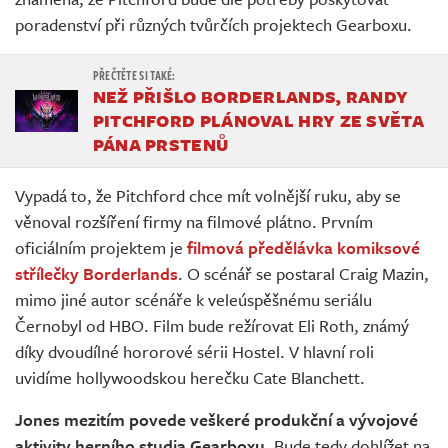
poradenství při různých tvůrčích projektech Gearboxu.
NEŽ PŘIŠLO BORDERLANDS, RANDY
PITCHFORD PLÁNOVAL HRY ZE SVĚTA
PÁNA PRSTENŮ
Vypadá to, že Pitchford chce mít volnější ruku, aby se
věnoval rozšíření firmy na filmové plátno. Prvním
oficiálním projektem je
filmová předělávka komiksové
střílečky Borderlands
. O scénář se postaral Craig Mazin,
mimo jiné autor scénáře k veleúspěšnému seriálu
Černobyl od HBO. Film bude režírovat Eli Roth, známý
díky dvoudílné hororové sérii Hostel. V hlavní roli
uvidíme hollywoodskou herečku Cate Blanchett.
Jones mezitím povede veškeré produkční a vývojové
aktivity herního studia Gearboxu
. Bude tedy dohlížet na