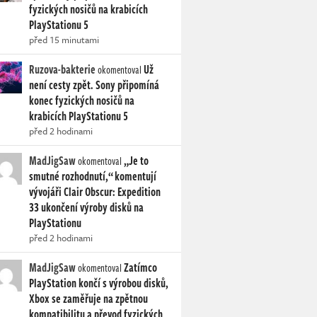
fyzických nosičů na krabicích
PlayStationu 5
před 15 minutami
Ruzova-bakterie
Už
okomentoval
není cesty zpět. Sony připomíná
konec fyzických nosičů na
krabicích PlayStationu 5
před 2 hodinami
MadJigSaw
„Je to
okomentoval
smutné rozhodnutí,“ komentují
vývojáři Clair Obscur: Expedition
33 ukončení výroby disků na
PlayStationu
před 2 hodinami
MadJigSaw
Zatímco
okomentoval
PlayStation končí s výrobou disků,
Xbox se zaměřuje na zpětnou
kompatibilitu a převod fyzických