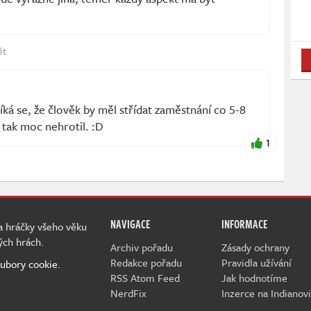
ět
íká se, že člověk by měl střídat zaměstnání co 5-8
ž tak moc nehrotil. :D
1
NAVIGACE
INFORMACE
 a hráčky všeho věku
ých hrách.
Archiv pořadu
Zásady ochrany
Redakce pořadu
Pravidla užívání
ubory cookie.
RSS Atom Feed
Jak hodnotíme
NerdFix
Inzerce na Indianovi