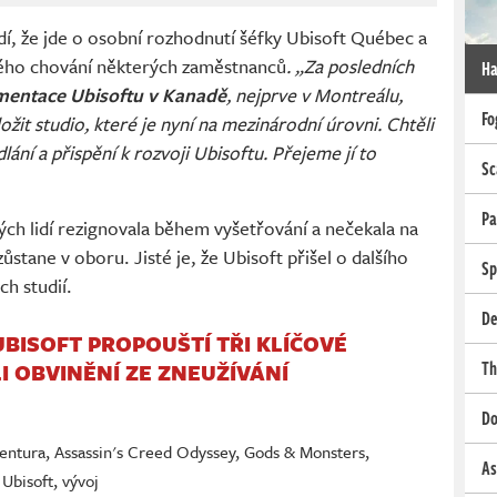
dí, že jde o osobní rozhodnutí šéfky Ubisoft Québec a
ného chování některých zaměstnanců
. „Za posledních
Ha
ementace Ubisoftu v Kanadě
, nejprve v Montreálu,
Fo
it studio, které je nyní na mezinárodní úrovni. Chtěli
ání a přispění k rozvoji Ubisoftu. Přejeme jí to
Sc
Pa
ch lidí rezignovala během vyšetřování a nečekala na
stane v oboru. Jisté je, že Ubisoft přišel o dalšího
Sp
h studií.
De
UBISOFT PROPOUŠTÍ TŘI KLÍČOVÉ
Th
 OBVINĚNÍ ZE ZNEUŽÍVÁNÍ
Do
ventura
,
Assassin's Creed Odyssey
,
Gods & Monsters
,
As
,
Ubisoft
,
vývoj