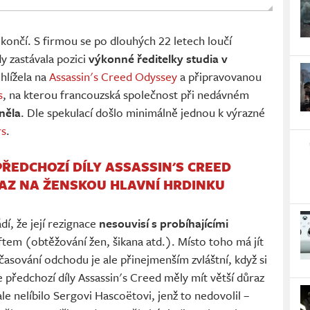
končí. S firmou se po dlouhých 22 letech loučí
y zastávala pozici
výkonné ředitelky studia v
hlížela na
Assassin's Creed Odyssey
a připravovanou
s
, na kterou francouzská společnost při nedávném
něla
. Dle spekulací došlo minimálně jednou k výrazné
rs
.
PŘEDCHOZÍ DÍLY ASSASSIN'S CREED
RAZ NA ŽENSKOU HLAVNÍ HRDINKU
í, že její rezignace
nesouvisí s probíhajícími
ftem (obtěžování žen, šikana atd.). Místo toho má jít
ačasování odchodu je ale přinejmenším zvláštní, když si
ředchozí díly Assassin's Creed měly mít větší důraz
le nelíbilo Sergovi Hascoëtovi, jenž to nedovolil –