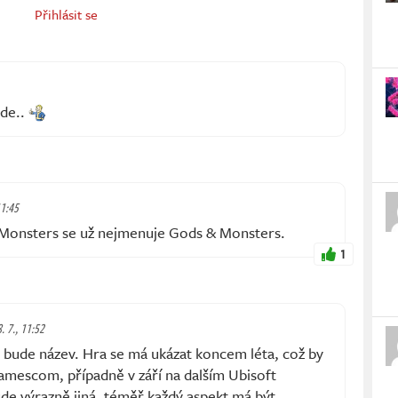
Přihlásit se
nde..
11:45
onsters se už nejmenuje Gods & Monsters.
1
8. 7., 11:52
ký bude název. Hra se má ukázat koncem léta, což by
amescom, případně v září na dalším Ubisoft
de výrazně jiná, téměř každý aspekt má být