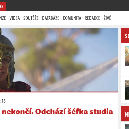
RE
NZE
VIDEA
SOUTĚŽE
DATABÁZE
KOMUNITA
REDAKCE
ŽIVĚ
S
0:16
 nekončí. Odchází šéfka studia
N