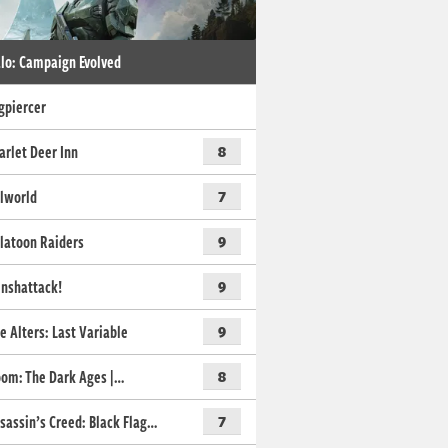
lo: Campaign Evolved
gpiercer
arlet Deer Inn
8
lworld
7
latoon Raiders
9
nshattack!
9
e Alters: Last Variable
9
om: The Dark Ages |…
8
sassin’s Creed: Black Flag…
7