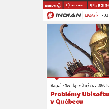
REALMERCH.STO
MAGAZÍN
RECE
Magazín
·
Novinky
·
v úterý
28. 7. 2020 1
Problémy Ubisoftu
v Québecu