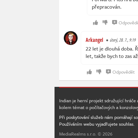
přepracován.
Odpověd
Arkangel
úterý, 28. 7., 9:19
22 let je dlouhá doba. Ř
let, takže bych to zas a
Odpovědět
Indian je herní projekt sdružující hráče
kolem témat o počítačových a konzolov
Při poskytování služeb nám pomáhají so
Používáním webu vyjadřujete souhlas.
MediaRealms s.r.o.
© 2026