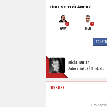
LÍBIL SE TI ČLÁNEK?
8
7
WOW
MEH
SDÍLET 
Michal Burian
Autor článku / Šéfredaktor
DISKUZE
Pro napsá