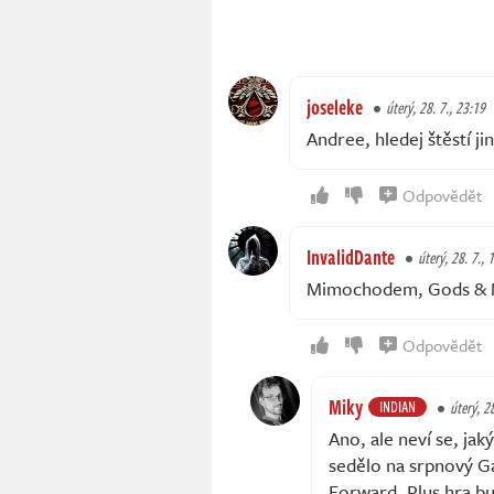
joseleke
úterý, 28. 7., 23:19
Andree, hledej štěstí ji
Odpovědět
InvalidDante
úterý, 28. 7., 
Mimochodem, Gods & M
Odpovědět
Miky
INDIAN
úterý, 2
Ano, ale neví se, ja
sedělo na srpnový G
Forward. Plus hra bu