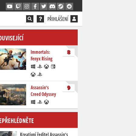
PŘIHLÁŠENÍ
OUVISEJÍCÍ
8
Immortals:
Fenyx Rising
9
Assassin's
Creed Odyssey
EPŘEHLÉDNĚTE
Kreativní ředitel Assassin's