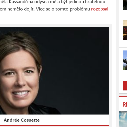
měla Kassandřina odysea měla být jedinou hratelnou
xiem nemělo dojít. Více se o tomto problému
rozepsal
R
Andrée Cossette