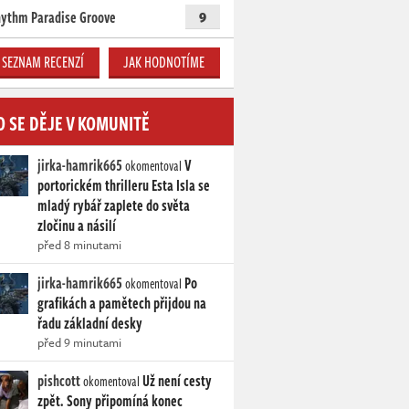
ythm Paradise Groove
9
SEZNAM RECENZÍ
JAK HODNOTÍME
O SE DĚJE V KOMUNITĚ
jirka-hamrik665
V
okomentoval
portorickém thrilleru Esta Isla se
mladý rybář zaplete do světa
zločinu a násilí
před 8 minutami
jirka-hamrik665
Po
okomentoval
grafikách a pamětech přijdou na
řadu základní desky
před 9 minutami
pishcott
Už není cesty
okomentoval
zpět. Sony připomíná konec