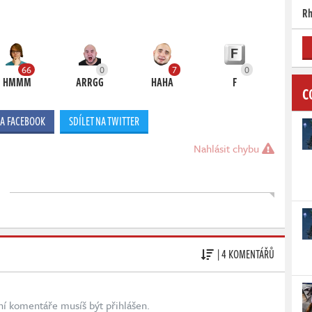
Rh
66
0
7
0
HMMM
ARRGG
HAHA
F
C
NA FACEBOOK
SDÍLET NA TWITTER
Nahlásit chybu
| 4 KOMENTÁŘŮ
ní komentáře musíš být přihlášen.