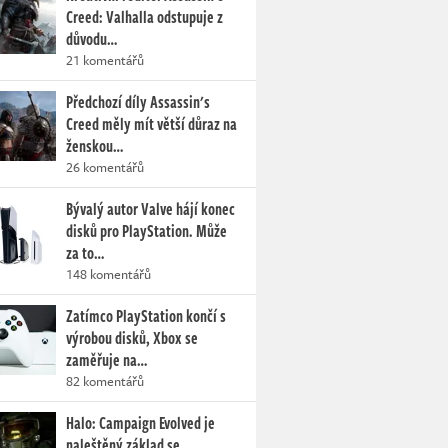
Creed: Valhalla odstupuje z
důvodu…
21 komentářů
Předchozí díly Assassin's
Creed měly mít větší důraz na
ženskou…
26 komentářů
Bývalý autor Valve hájí konec
disků pro PlayStation. Může
za to…
148 komentářů
Zatímco PlayStation končí s
výrobou disků, Xbox se
zaměřuje na…
82 komentářů
Halo: Campaign Evolved je
naleštěný základ se