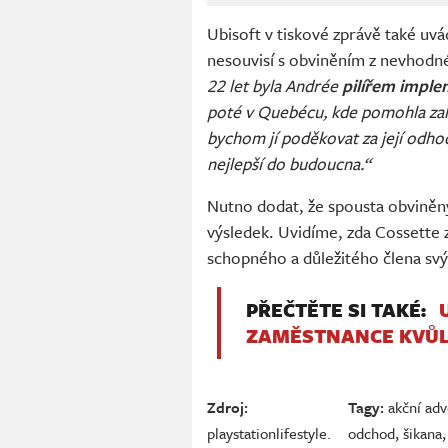
Ubisoft v tiskové zprávě také uvá
nesouvisí s obviněním z nevhod
22 let byla Andrée
pilířem impl
poté v Quebécu, kde pomohla založ
bychom jí poděkovat za její odhodl
nejlepší do budoucna.“
Nutno dodat, že spousta obviněný
výsledek. Uvidíme, zda Cossette zů
schopného a důležitého člena svýc
PŘEČTĚTE SI TAKÉ:
ZAMĚSTNANCE KVŮLI
Zdroj:
Tagy:
akční ad
playstationlifestyle.
odchod
,
šikana