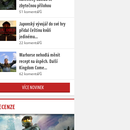
zbytečnou přílohou
51 komentářů
Japonský vývojář do své hry
přidal češtinu kvůli
jedinému…
22 komentářů
Warhorse nehodlá měnit
recept na úspěch. Další
Kingdom Come…
62 komentářů
VÍCE NOVINEK
ECENZE