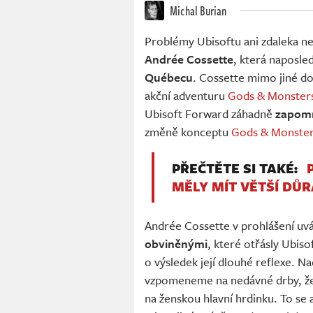
Michal Burian
Problémy Ubisoftu ani zdaleka ne
Andrée Cossette
, která naposled
Québecu
. Cossette mimo jiné do
akční adventuru
Gods & Monster
Ubisoft Forward záhadně
zapom
změně konceptu
Gods & Monste
PŘEČTĚTE SI TAKÉ:
MĚLY MÍT VĚTŠÍ DŮ
Andrée Cossette v prohlášení uvád
obviněnými
, které otřásly Ubiso
o výsledek její dlouhé reflexe. N
vzpomeneme na nedávné drby, že p
na ženskou hlavní hrdinku. To se a